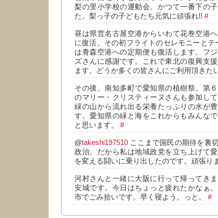
梨の里小学校の運動会。かつて一番下の子
た。梨っ子の子どもたち元気に頑張れ!!
#
昼は県営名古屋空港からいわて花巻空港へ
に復活。その初フライトのセレモニーとテ
は青森空港への定期便も復活します。フジ
ズさんに感謝です。これで東北の復興支援
ます。どうか多くの皆さんにご利用頂きた
その後、南知多町で愛知県の植樹祭。第６
のマリー・クリスティーヌさんも参加して
緑の山から流れ出る栄養たっぷりの水が豊
す。愛知県の緑と海をこれからもみんなで
と思います。
#
@
takeshi197510
ここまで国民の期待を裏
政治。だから私は地域政党を立ち上げて愛
を変える闘いに乗り出したのです。頑張り
河村さんと一緒に大阪に行って帰ってきま
安城です。今日はちょっと疲れたかなぁ。
市でごみ拾いです。早く寝よう。っと。
#