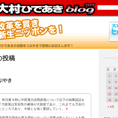
7 の投稿
日
月
1
2
つぶやき
8
9
15
16
22
23
。昨日夜９時に中部電力浜岡原発について以下の知事談話を
29
30
原子力政策は安全性の確保が大前提であり、これまでも万全の
« 4月
たところであり、今後とも強く要請していく。
#
中部電力管内の電力需給バランスに支障が生じないことを政