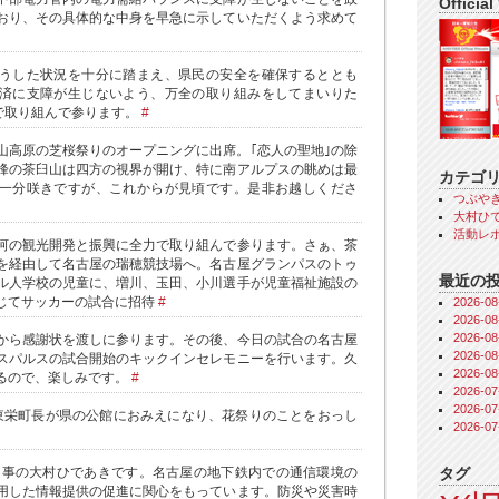
Official
おり、その具体的な中身を早急に示していただくよう求めて
うした状況を十分に踏まえ、県民の安全を確保するととも
済に支障が生じないよう、万全の取り組みをしてまいりた
力で取り組んで参ります。
#
山高原の芝桜祭りのオープニングに出席。｢恋人の聖地｣の除
峰の茶臼山は四方の視界が開け、特に南アルプスの眺めは最
カテゴ
一分咲きですが、これからが見頃です。是非お越しくださ
つぶや
大村ひで
活動レ
河の観光開発と振興に全力で取り組んで参ります。さぁ、茶
を経由して名古屋の瑞穂競技場へ。名古屋グランパスのトゥ
最近の
ル人学校の児童に、増川、玉田、小川選手が児童福祉施設の
じてサッカーの試合に招待
#
2026-
2026-
2026-
から感謝状を渡しに参ります。その後、今日の試合の名古屋
2026-
エスパルスの試合開始のキックインセレモニーを行います。久
2026-
るので、楽しみです。
#
2026-
2026-
東栄町長が県の公館におみえになり、花祭りのことをおっし
2026-
タグ
事の大村ひであきです。名古屋の地下鉄内での通信環境の
用した情報提供の促進に関心をもっています。防災や災害時