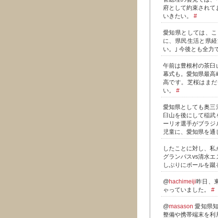
府として約束されて
いきたい。
#
愛知県としては、こ
に、県民生活と県経
い。｣ 今後とも全
午前は豊根村の茶臼
幕式も。愛知県最高
高です。芝桜はまだ
い。
#
愛知県としても奥三
臼山を後にして稲武
ーリオ選手がブラジ
児童に、愛知県を通
したことに対し、私
グランパスvs清水
しぶりにボールを蹴
@
hachimeiji
昨日、
ゃっていました。
#
@
masason
愛知県知
整備や携帯端末を利