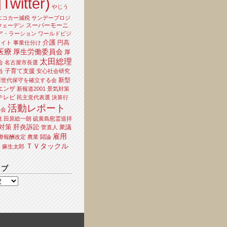
Twitter)
やじう
エコカー減税
サンデープロジ
スーパーモーニ
ウェーデン
ア・ラーション
ワールドビジ
介護
円高
ライト
事業仕分け
医療
厚生労働委員会
厚
太田総理
会
名古屋市長選
当
子育て支援
安心社会研究
新型
新世代保守を確立する会
エンザ
新報道2001
景気対策
テレビ
民主党代表選
決算行
活動レポート
員会
境
田原総一朗
硫黄島慰霊巡拝
対策
肝炎訴訟
衆議
菅直人
雇用
療報酬改定
農業
闘論
ＴＶタックル
夫
麻生太郎
イブ