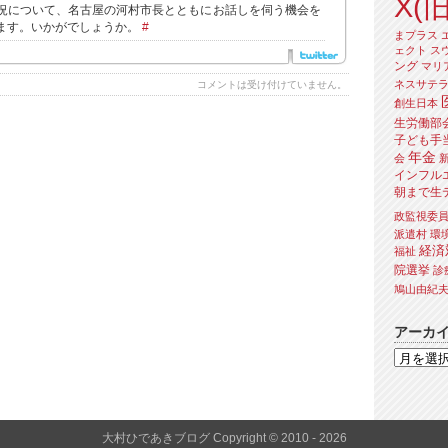
X(旧
況について、名古屋の河村市長とともにお話しを伺う機会を
ます。いかがでしょうか。
#
まプラス
ェクト
ス
ング
マリ
ネスサテ
コメントは受け付けていません。
創生日本
生労働部
子ども手
年金
会
インフル
朝まで生
政監視委
派遣村
環
経済
福祉
院選挙
診
鳩山由紀
アーカ
大村ひであきブログ Copyright © 2010 - 2026