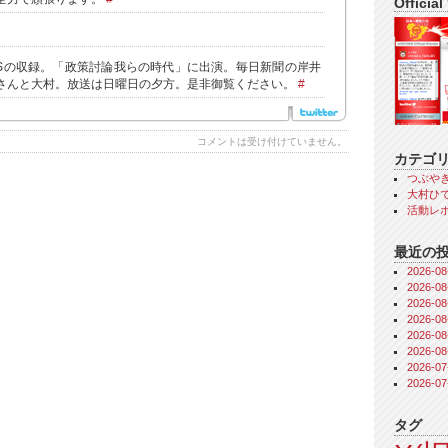
Official
TBSの収録。「政策討論我らの時代」に出演。毎日新聞の岸井
さんと大村。放送は日曜日の夕方。是非御覧ください。
#
コメントは受け付けていません。
カテゴ
つぶや
大村ひで
活動レ
最近の
2026-
2026-
2026-
2026-
2026-
2026-
2026-
2026-
タグ