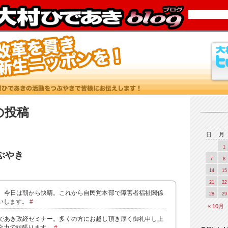
1 の投稿
日
月
1
つぶやき
7
8
14
15
21
22
。今日は朝から快晴。これから自民党本部で障害者福祉関係
28
29
いします。
#
« 10月
であき政経セミナー。多くの方にお越し頂き厚く御礼申し上
全力で頑張ります。
#