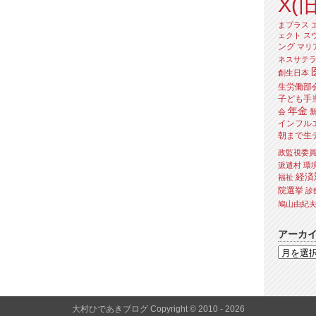
X(旧
まプラス
ェクト
ス
ング
マリ
ネスサテ
創生日本
生労働部
子ども手
年金
会
インフル
朝まで生
政監視委
派遣村
環
経済
福祉
院選挙
診
鳩山由紀
アーカ
大村ひであきブログ Copyright © 2010 - 2026