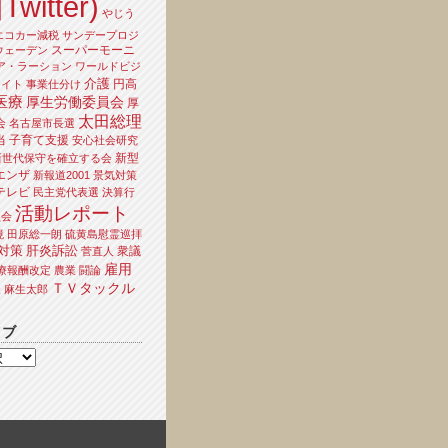
Twitter)
やじう
エコカー減税
サンデープロジ
スーパーモーニ
ウェーデン
ア・ラーション
ワールドビジ
介護
円高
ライト
事業仕分け
医療
厚生労働委員会
厚
太田総理
会
名古屋市長選
当
子育て支援
安心社会研究
新型
新世代保守を確立する会
エンザ
新報道2001
景気対策
テレビ
民主党代表選
決算行
活動レポート
員会
境
田原総一朗
硫黄島慰霊巡拝
対策
肝炎訴訟
衆議
菅直人
雇用
療報酬改定
農業
闘論
ＴＶタックル
夫
麻生太郎
イブ