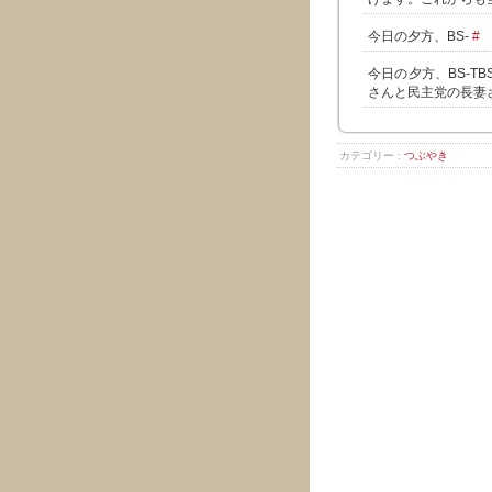
今日の夕方、BS-
#
今日の夕方、BS-
さんと民主党の長妻
カテゴリー :
つぶやき