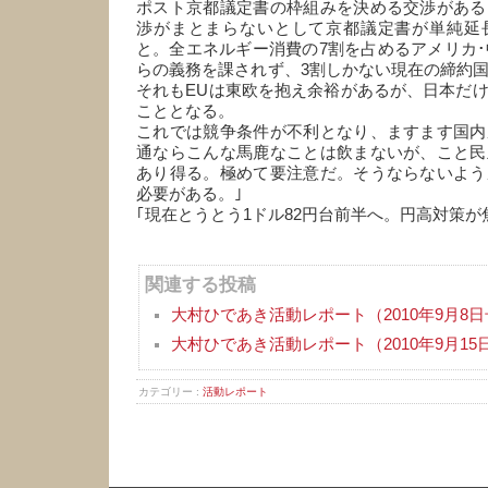
ポスト京都議定書の枠組みを決める交渉がある
渉がまとまらないとして京都議定書が単純延
と。全エネルギー消費の7割を占めるアメリカ･
らの義務を課されず、3割しかない現在の締約
それもEUは東欧を抱え余裕があるが、日本だ
こととなる。
これでは競争条件が不利となり、ますます国内
通ならこんな馬鹿なことは飲まないが、こと民
あり得る。極めて要注意だ。そうならないよう
必要がある。｣
｢現在とうとう1ドル82円台前半へ。円高対策が
関連する投稿
大村ひであき活動レポート（2010年9月8
大村ひであき活動レポート（2010年9月15
カテゴリー :
活動レポート