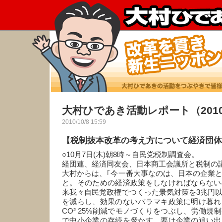
大村ひであき活動レポート（2010
2010/10/8 15:59
【税制抜本改革の考え方について経済団体
○10月7日(木)朝8時～自民党税制調査会。
経団連、経済同友会、日本商工会議所と税制の
大村からは、｢今一番大事なのは、日本の企業
と。そのための経済政策をしなければならない
来我々自民党政権でつくった景気対策を3兆円
を減らし、効果のないバラマキ政策に明け暮れ
CO² 25%削減でモノづくりをつぶし、労働規
で中小企業の存続を脅かす。要は企業の追い出