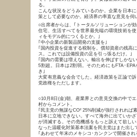
る。
こんな状況をどうみているのか。企業を日本に
策として必要なのか。経済界の率直な意見を伺
○出席者からは、｢トータルソリューションが
住宅、生活すべてを世界最先端の環境技術を使
ィをモデル的につくるとか。｣
｢中小企業の新製品開発の支援を｣
｢国内投資を促進する税制を。償却資産の残高
ス。これでは設備投資の足を引っ張るだけ。｣
｢国内の需要は増えない。輸出を伸ばすしかな
5割超。日本は2割弱。そのためにもFTA･EP
き｣
大変有意義な会合でした。経済政策を正論で訴
党政権をただします。
○10月8日(金)朝、産業界との意見交換の中で
村からコメント。
｢民主党の無謀なCO² 25%削減が強行されれ
日本に立地できない。すべて海外に出ていかざ
が消滅する。その危機感をもっと訴えて欲しい
なった温暖化対策基本法案を民主党はまた出し
｢あわせて年末のメキシコ･カンクンで開催されるC