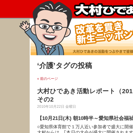
‘介護’タグの投稿
« 前のページ
大村ひであき活動レポート（2010
その2
2010年10月22日 金曜日
【10月21日(木) 朝10時半～愛知県社会
○愛知県体育館で１万人近い参加者で盛大に開
大村からは、｢本日の大会が盛大に開催されま