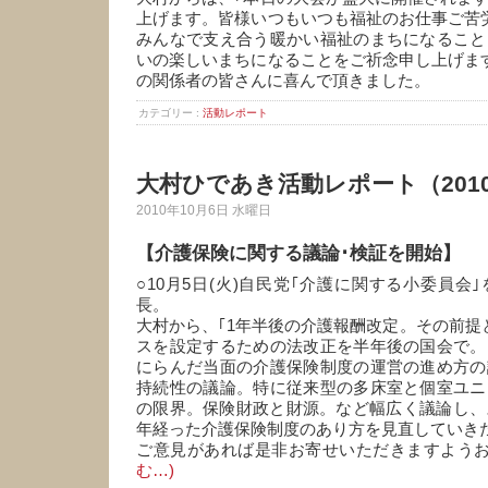
上げます。皆様いつもいつも福祉のお仕事ご苦
みんなで支え合う暖かい福祉のまちになること
いの楽しいまちになることをご祈念申し上げま
の関係者の皆さんに喜んで頂きました。
カテゴリー :
活動レポート
大村ひであき活動レポート（2010
2010年10月6日 水曜日
【介護保険に関する議論･検証を開始】
○10月5日(火)自民党｢介護に関する小委員会
長。
大村から、｢1年半後の介護報酬改定。その前提
スを設定するための法改正を半年後の国会で。
にらんだ当面の介護保険制度の運営の進め方の
持続性の議論。特に従来型の多床室と個室ユニ
の限界。保険財政と財源。など幅広く議論し、
年経った介護保険制度のあり方を見直していき
ご意見があれば是非お寄せいただきますよう
む…)