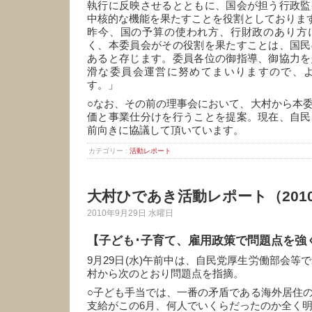
執行に反映させるとともに、国会が担う行政監
中核的な機能を果たすことを役割としておりま
昨今、国の予算の使われ方、行財政のあり方
く、本委員会がその役割を果たすことは、国民
あると存じます。委員各位の御指導、御協力を
滑な委員会運営に努めてまいりますので、
す。」
○なお、その前の理事会において、大村から本
価と事業仕分けを行うことを提案。現在、自民
前向きに協議して頂いています。
カテゴリー :
活動レポート
大村ひであき活動レポート（2010
2010年9月29日 水曜日
【子ども･子育て、雇用政策で問題点を強
9月29日(水)午前中は、自民党厚生労働部会等
村から次のとおり問題点を指摘。
○子ども手当では、一番の矛盾である海外居住
支給がこの6月、何人でいくらだったのか全く