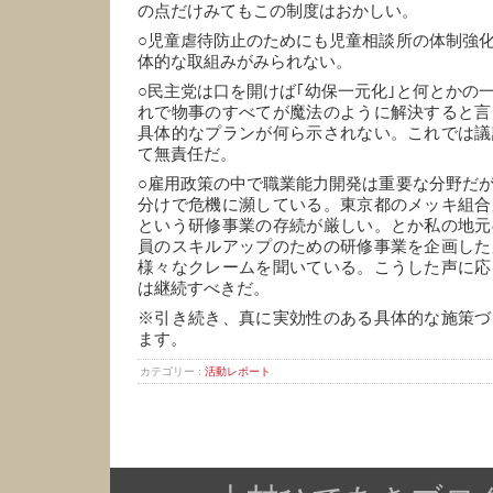
の点だけみてもこの制度はおかしい。
○児童虐待防止のためにも児童相談所の体制強
体的な取組みがみられない。
○民主党は口を開けば｢幼保一元化｣と何とかの
れで物事のすべてが魔法のように解決すると言
具体的なプランが何ら示されない。これでは議
て無責任だ。
○雇用政策の中で職業能力開発は重要な分野だ
分けで危機に瀕している。東京都のメッキ組合
という研修事業の存続が厳しい。とか私の地元
員のスキルアップのための研修事業を企画した
様々なクレームを聞いている。こうした声に応
は継続すべきだ。
※引き続き、真に実効性のある具体的な施策づ
ます。
カテゴリー :
活動レポート