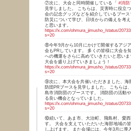
⑦次に、大会と同時開催している「
#消
見学しました。 こちらは、災害時に役立
会の記念グッズなどを紹介しているブース
防災について学び、日頃からの備えを考え
と思います。
https://x.com/ohmura_jimusho_/status/207
s=20
⑧今年9月から10月にかけて開催するアジ
会もPRしています。 多くの皆様に大会を
への機運をさらに高めていきたいと思いま
大会を盛り上げていきましょう！
https://x.com/ohmura_jimusho_/status/207
s=20
⑨次に、本大会を共催いただきました、海部
防団PRブースを見学しました。 こちらは
島市消防団のブースです。 消防団の活動
る良い機会となっていました。
https://x.com/ohmura_jimusho_/status/207
s=20
⑩続いて、あま市、大治町、飛島村、愛西
す。 大会を支えていただいた海部地域の
し上げます。 また会場には、今年3月に導