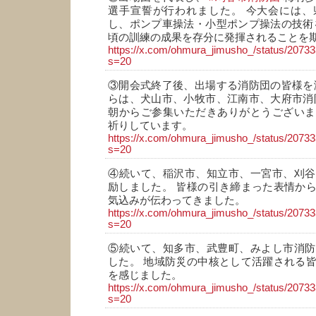
選手宣誓が行われました。 今大会には、
し、ポンプ車操法・小型ポンプ操法の技術
頃の訓練の成果を存分に発揮されることを
https://x.com/ohmura_jimusho_/status/207
s=20
③開会式終了後、出場する消防団の皆様を
らは、犬山市、小牧市、江南市、大府市消
朝からご参集いただきありがとうございま
祈りしています。
https://x.com/ohmura_jimusho_/status/207
s=20
④続いて、稲沢市、知立市、一宮市、刈谷
励しました。 皆様の引き締まった表情か
気込みが伝わってきました。
https://x.com/ohmura_jimusho_/status/207
s=20
⑤続いて、知多市、武豊町、みよし市消防
した。 地域防災の中核として活躍される
を感じました。
https://x.com/ohmura_jimusho_/status/207
s=20