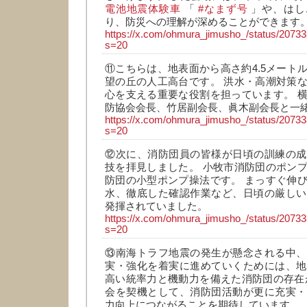
電池地震体験車
「
#なまず号
」や、はし
り、防災への理解が深めることができます
https://x.com/ohmura_jimusho_/status/207
s=20
⑪こちらは、地表面から高さ約4.5メート
望の丘の人工高台です。 洪水・高潮対策
心を支える重要な役割を担っています。 
防協会会長、竹居副会長、眞木副会長と一
https://x.com/ohmura_jimusho_/status/207
s=20
⑫次に、消防団員の皆様が日頃の訓練の成
技を拝見しました。 小牧市消防団のポン
防団の小型ポンプ操法です。 まっすぐ伸
水、徹底した確認作業など、日頃の厳しい
発揮されていました。
https://x.com/ohmura_jimusho_/status/207
s=20
⑬南海トラフ地震の発生が懸念される中、
実・強化を着実に進めていくためには、地
高い統率力と機動力を備えた消防団の存在
会を契機として、消防団活動が更に充実・
力向上につながることを期待しています。