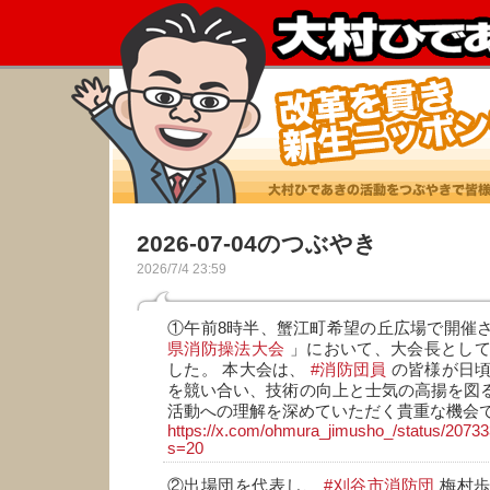
2026-07-04のつぶやき
2026/7/4 23:59
①午前8時半、蟹江町希望の丘広場で開催さ
県消防操法大会
」において、大会長として
した。 本大会は、
#消防団員
の皆様が日頃
を競い合い、技術の向上と士気の高揚を図
活動への理解を深めていただく貴重な機会
https://x.com/ohmura_jimusho_/status/207
s=20
②出場団を代表し、
#刈谷市消防団
梅村歩