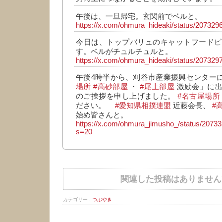
午後は、一旦帰宅。玄関前でベルと。
https://x.com/ohmura_hideaki/status/2073
今日は、トップバリュのキャットフードピ
す。ベルがチュルチュルと。
https://x.com/ohmura_hideaki/status/2073
午後4時半から、刈谷市産業振興センター
場所
#高砂部屋
・
#尾上部屋
激励会」に出
のご挨拶を申し上げました。
#名古屋場所
ださい。
#愛知県相撲連盟
近藤会長、
#
始め皆さんと。
https://x.com/ohmura_jimusho_/status/207
s=20
関連した投稿はありません
カテゴリー :
つぶやき