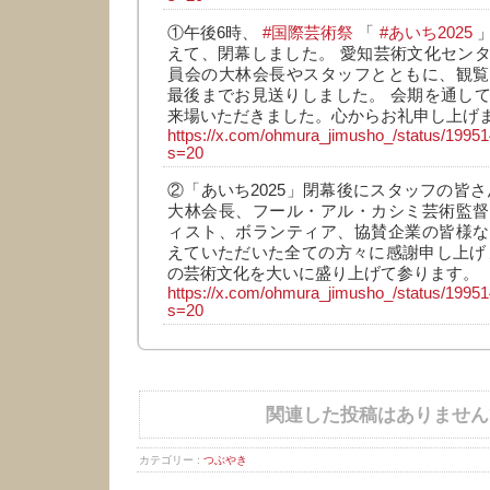
①午後6時、
#国際芸術祭
「
#あいち2025
」
えて、閉幕しました。 愛知芸術文化セン
員会の大林会長やスタッフとともに、観覧
最後までお見送りしました。 会期を通し
来場いただきました。心からお礼申し上げ
https://x.com/ohmura_jimusho_/status/199
s=20
②「あいち2025」閉幕後にスタッフの皆さ
大林会長、フール・アル・カシミ芸術監督
ィスト、ボランティア、協賛企業の皆様な
えていただいた全ての方々に感謝申し上げ
の芸術文化を大いに盛り上げて参ります。
https://x.com/ohmura_jimusho_/status/199
s=20
関連した投稿はありません
カテゴリー :
つぶやき