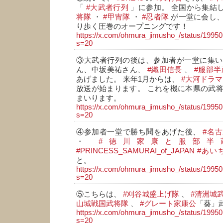
「
#大武者行列
」に参加。 全国から集結
将隊
・
#甲冑隊
・
#忍者隊
が一堂に会し、
り歩く圧巻のオープニングです！
https://x.com/ohmura_jimusho_/status/199
s=20
③大武者行列の後は、参加者が一堂に集い、
ん、中坂美祐さん、
#織田信長
、
#服部半
あげました。 来年1月からは、
#大河ドラマ
放送が始まります。 これを機に本県の武
まいります。
https://x.com/ohmura_jimusho_/status/199
s=20
④参加者一堂で勝ち鬨をあげた後、
#名
・
#徳川家康と服部半
#PRINCESS_SAMURAI_of_JAPAN
#あい
と。
https://x.com/ohmura_jimusho_/status/199
s=20
⑤こちらは、
#刈谷城盛上げ隊
、
#清洲城
山城戦国武将隊
、
#グレート家康公
「葵」
https://x.com/ohmura_jimusho_/status/199
s=20