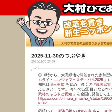
2025-11-30のつぶやき
2025/11/30 23:59
①10時から、大高緑地で開催された参加型
ムライ・ニンジャフェスティバル2025
」に
知県は
#三英傑
を始め、多くの
#戦国武将
ふるさと」です。 今年で12回目となる本
武将のふるさと愛知
」を全国に発信してま
https://x.com/ohmura_jimusho_/status/199
s=20
②続いて、
#SKE48
の
#大村杏
さん、
#