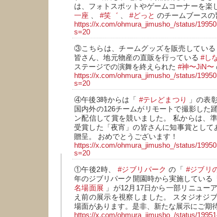
は、フォトスポットやゲームコーナーを楽
一座
、
#笑゛
、
#どっと
のチームブースの
https://x.com/ohmura_jimusho_/status/199
s=20
③こちらは、チームグッズを販売してい
皆さん、地元物産の直販を行っている
#し
ステージでの演舞を終えられた
#神〜JiN〜
https://x.com/ohmura_jimusho_/status/199
s=20
④午後3時からは「
#テレどまつり
」の表彰
国内外の126チームがリモートで撮影した
ン配信して賞を競いました。 私からは、
受賞した「夜宵」の皆さんに知事賞としてあ
贈呈。 おめでとうございます！
https://x.com/ohmura_jimusho_/status/199
s=20
①午後2時、
#ジブリパーク
の「
#ジブリ
年のジブリパーク開園時から実施している
名場面展
」が12月17日から一部リニュー
え前の展示を視察しました。 スタジオジ
場面があります。是非、新たな展示にご期
https://x.com/ohmura_jimusho_/status/199