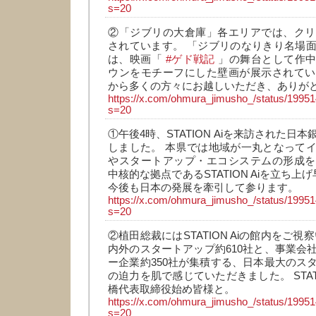
s=20
②「ジブリの大倉庫」各エリアでは、クリ
されています。 「ジブリのなりきり名場
は、映画「
#ゲド戦記
」の舞台として作中
ウンをモチーフにした壁画が展示されてい
から多くの方々にお越しいただき、ありが
https://x.com/ohmura_jimusho_/status/199
s=20
①午後4時、STATION Aiを来訪された日
しました。 本県では地域が一丸となって
やスタートアップ・エコシステムの形成を
中核的な拠点であるSTATION Aiを立ち上
今後も日本の発展を牽引して参ります。
https://x.com/ohmura_jimusho_/status/199
s=20
②植田総裁にはSTATION Aiの館内をご視
内外のスタートアップ約610社と、事業会
ー企業約350社が集積する、日本最大のス
の迫力を肌で感じていただきました。 STATI
橋代表取締役始め皆様と。
https://x.com/ohmura_jimusho_/status/199
s=20