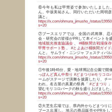
⑥今年も私は甲冑姿で参加いたしました。 
ん、中坂美祐さん、同行いただいた岡明彦
議と。
https://x.com/ohmura_jimusho_/status/199
s=20
⑦ブースエリアでは、全国の武将隊、忍
会・研究会の皆様がPRして本イベントを
地域観光推進協議会
、
#桶狭間古戦場保存
甲冑サポート塾
、
#とよあけ桶狭間ガイド
んと。 サムライ・ニンジャ フェスティバル2
https://x.com/ohmura_jimusho_/status/199
s=20
①午後1時45分、愛・地球博記念公園で開
っぽんど真ん中祭り
#どまつりinモリコロ
ームがステージで演舞を披露したり、チー
われ、名古屋の真夏の祭典「
#どまつり
」
望むモリコロパークの秋を盛り上げました
https://x.com/ohmura_jimusho_/status/199
s=20
②大芝生広場では、県内外からどまつりに
ブース出展し、地元の商品販売やPRをし