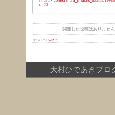
https://x.com/ohmura_jimusho_/status/199
s=20
関連した投稿はありません
カテゴリー :
つぶやき
大村ひであきブログ Copy