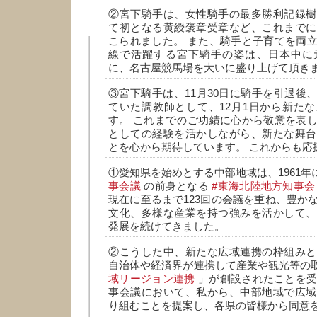
②宮下騎手は、女性騎手の最多勝利記録樹
て初となる黄綬褒章受章など、これまでに
こられました。 また、騎手と子育てを両
線で活躍する宮下騎手の姿は、日本中に
に、名古屋競馬場を大いに盛り上げて頂き
③宮下騎手は、11月30日に騎手を引退後
ていた調教師として、12月1日から新た
す。 これまでのご功績に心から敬意を表
としての経験を活かしながら、新たな舞台
とを心から期待しています。 これからも応
①愛知県を始めとする中部地域は、1961
事会議
の前身となる
#東海北陸地方知事会
現在に至るまで123回の会議を重ね、豊か
文化、多様な産業を持つ強みを活かして、
発展を続けてきました。
②こうした中、新たな広域連携の枠組みと
自治体や経済界が連携して産業や観光等の
域リージョン連携
」が創設されたことを受
事会議において、私から、中部地域で広域
り組むことを提案し、各県の皆様から同意