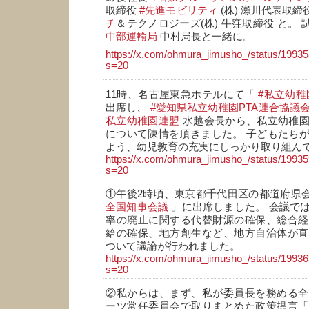
取締役
#先進モビリティ
(株) 瀬川代表取
チ
＆テクノロジーズ(株) 牛窪取締役 と。
中部運輸局
中村局長と一緒に。
https://x.com/ohmura_jimusho_/status/199
s=20
11時、名古屋東急ホテルにて「
#私立幼
出席し、
#愛知県私立幼稚園PTA連合協議
私立幼稚園連盟
水越会長から、私立幼稚園
について陳情を頂きました。 子どもたち
よう、幼児教育の充実にしっかり取り組ん
https://x.com/ohmura_jimusho_/status/199
s=20
①午後2時頃、東京都千代田区の都道府県
全国知事会議
」に出席しました。 会議で
率の廃止に関する代替財源の確保、総合経
給の確保、地方創生など、地方自治体が直
ついて議論が行われました。
https://x.com/ohmura_jimusho_/status/199
s=20
②私からは、まず、私が委員長を務める全
ーツ常任委員会で取りまとめた政策提言「