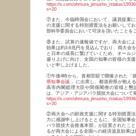
https://x.com/ohmura_jimusho_/status/199
s=20
⑦また、今臨時国会において、議員提案に
の支援に関する特別措置法をお願いしてお
部科学委員会において可決を頂いたことを
⑧また、試算の速報値ですが、両大会によ
効果は約3.6兆円を見込んでおり、両大会
と日本の成長に繋げていくため、オールジ
盛り上げに向け、全国の知事の皆様の支援
いと申し上げました。
①午後4時から、首相官邸で開催された「
県知事会議
」に出席し、都道府県が抱える
高市内閣総理大臣や関係閣僚の皆様と懇談
は、アジア・アジアパラ競技大会について
https://x.com/ohmura_jimusho_/status/199
s=20
②両大会への財政支援に関する特別措置法
力に感謝申し上げるとともに、全国知事会
パラ競技大会推進本部」が設置されたこと
るが両大会による全国への経済波及効果は約