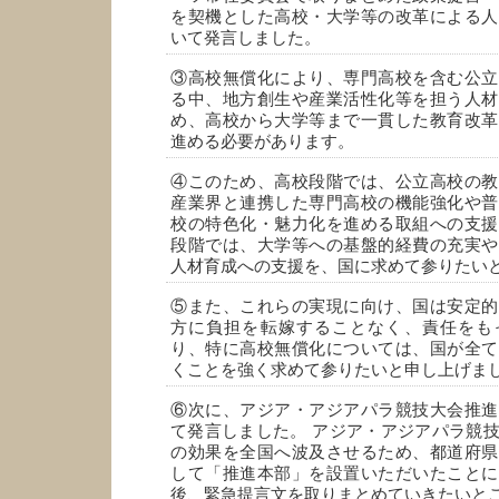
を契機とした高校・大学等の改革による人
いて発言しました。
③高校無償化により、専門高校を含む公立
る中、地方創生や産業活性化等を担う人材
め、高校から大学等まで一貫した教育改革
進める必要があります。
④このため、高校段階では、公立高校の教
産業界と連携した専門高校の機能強化や普
校の特色化・魅力化を進める取組への支援
段階では、大学等への基盤的経費の充実や
人材育成への支援を、国に求めて参りたい
⑤また、これらの実現に向け、国は安定的
方に負担を転嫁することなく、責任をも
り、特に高校無償化については、国が全て
くことを強く求めて参りたいと申し上げま
⑥次に、アジア・アジアパラ競技大会推進
て発言しました。 アジア・アジアパラ競
の効果を全国へ波及させるため、都道府県
して「推進本部」を設置いただいたことに
後、緊急提言文を取りまとめていきたいと