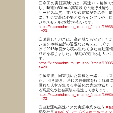
②今回の実証実験では、高速バス路線で
し、時速約80kmの高速域での走行性能や
サービス品質、道路や通信状況等の走行環
に、社会実装に必要となるインフラや、自
ジネスモデルの検討を行います。
https://x.com/ohmura_jimusho_/status/199
s=20
③試乗したバスは、高速域でも安定した走
ションや料金所の通過などもスムーズで、
けて2016年度から積み重ねてきた自動運
成果を感じました。 早期の実用化を大い
す。
https://x.com/ohmura_jimusho_/status/199
s=20
④試乗後、同乗頂いた皆様と一緒に、マス
た。 引き続き、時代の最先端を行く取組
優れた人材が集まる事業化の先進地域とし
る高度化や社会実装を推進して参ります。
https://x.com/ohmura_jimusho_/status/199
s=20
⑤自動運転高速バスの実証事業を担う
#
締役社長
#名鉄グループバスホールディン