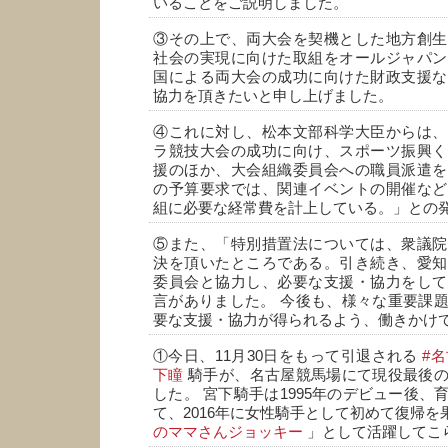
いることをご説明しました。
③その上で、両大会を契機とした地方創生
社会の実現に向けた取組をオールジャパン
国による両大会の成功に向けた財政支援な
協力を頂きたいと申し上げました。
④これに対し、松本文部科学大臣からは、
ラ競技大会の成功に向け、スポーツ振興く
援のほか、大会組織委員会への職員派遣を
の予算要求では、関連イベントの開催など
組に必要な経常費を計上している。」との
⑤また、「特別措置法については、衆議院
決を頂いたところである。引き続き、愛知
委員会と協力し、必要な支援・協力をして
言がありました。 今後も、様々な重要課
要な支援・協力が得られるよう、働きかけ
①今日、11月30日をもって引退される
#
下瞳
騎手が、名古屋競馬場にて現役最後の
した。 宮下騎手は1995年のデビュー後、
て、2016年に女性騎手として初めて復帰を
のママさんジョッキー
」として活躍してこ