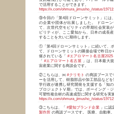
で活用することができます。
https://x.com/ohmura_jimusho_/status/197
⑨今回の「第4回ドローンサミット」には、
の企業や団体が出展しました。 ドローン
て、次世代空モビリティの早期社会実装が
ビリティが、ここ愛知から、日本の成長産
することを大いに期待します。
①「第4回ドローンサミット」に続いて、
て、ドローンサミットの隣接会場で昨日か
催されている「
#エアロマート名古屋2025
「
#エアロマート名古屋
」は、日本最大規
宙産業に関する商談会です。
②こちらは、㈱
#クリモト
の商談ブースです
ーを活用して、樹脂部品や加工部品などを
学行政が連携し研究開発を支援する「知の
プロジェクトⅤ期」では、ボーイング・ジ
可塑性複合材の高速成型に関する研究を実
https://x.com/ohmura_jimusho_/status/197
③こちらは、「
#愛知ブランド企業
」に認
製作所
の商談ブースです。 医療、自動車