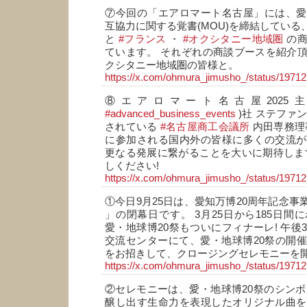
⑦今回の「エアロマート名古屋」には、愛
互協力に関する覚書(MOU)を締結している
と
#フランス
・
#オクシタニー地域圏
の商
ています。 それぞれの商談ブースを紹介
クシタニー地域圏の皆様と。
https://x.com/ohmura_jimusho_/status/197
⑧エアロマート名古屋202
#advanced_business_events
)社 ステファ
されている
#名古屋商工会議所
内田専務理
に参加される国内外の皆様に多くの交流が
更なる発展に繋がることを大いに期待しま
しください!
https://x.com/ohmura_jimusho_/status/197
①今日9月25日は、愛知万博20周年記念事
」の閉幕日です。 3月25日から185日間
愛・地球博20祭もついにフィナーレ! 午後
交流センターにて、愛・地球博20祭の開
をお招きして、クロージングセレモニーを
https://x.com/ohmura_jimusho_/status/197
②セレモニーは、愛・地球博20祭のシン
醸し出す生命力を表現したオリジナル曲を