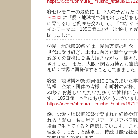
https://x.com/ohmura_jimusho_/status/197
⑥セレモニーの最後には、3人の子どもた
ッコロ
に「愛・地球博で顔を出した芽をも
に育てる!」と約束を交わして、「つなぐ 未
インテーマに、185日間にわたり開催した愛
閉じました。
⑦愛・地球博20祭では、愛知万博の理念
世代に受け継ぎ、未来に向けた新たな一歩
変多くの皆様にご協力頂きながら、様々な
きました。 また、大阪・関西万博とも連
を広く世界に再発信することもできました
⑧愛・地球博20祭の開催にご協力頂いた
皆様、企業・団体の皆様、市町村の皆様、
20祭にお越しいただいた多くの皆様に心
す。 185日間、本当にありがとうございまし
https://x.com/ohmura_jimusho_/status/197
⑨この愛・地球博20祭で育まれた経験や
れる「愛知・名古屋アジア・アジアパラ競
場面で生きてくると確信しています。 こ
理念をしっかりと継承し、持続可能な社会
で取り組んで参ります。