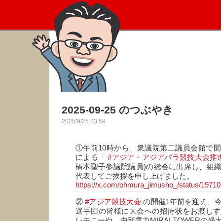
2025-09-25 のつぶやき
2025/9/25 23:59
①午前10時から、衆議院第二議員会館で
による「
#アジア・アジアパラ競技大会推
橋本聖子参議院議員)の総会に出席し、組
代表してご挨拶を申し上げました。
https://x.com/ohmura_jimusho_/status/197
②
#アジア競技大会
の開催1年前を迎え、今
選手団の皆様に大会への招待状をお渡しす
レモニーや、中部電力MIRAI TOWERの