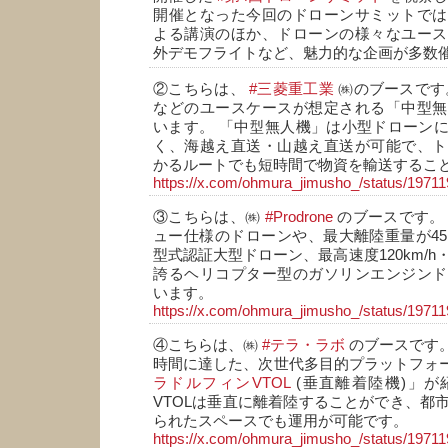
開催となった今回のドローンサミットでは
よる講演のほか、ドローンの様々なユース
外デモフライトなど、魅力的な企画が多数
②こちらは、
#三菱重工業
㈱のブースです
などのユースケースが想定される「中型無
います。 「中型無人機」は小型ドローン
く、海越え直送・山越え直送が可能で、ト
かるルートでも短時間で物資を輸送するこ
https://x.com/ohmura_jimusho_/status/197
③こちらは、㈱
#Prodrone
のブースです。
ュー仕様のドローンや、最大離陸重量が45
型式認証大型ドローン、最高速度120km/h
誇るヘリコプター型のガソリンエンジンド
います。
https://x.com/ohmura_jimusho_/status/197
④こちらは、㈱
#テラ・ラボ
のブースです。
時間に達した、次世代多目的プラットフォ
ラドルフィンVTOL
(垂直離着陸機)」が
VTOLは垂直に離着陸することができ、都
られたスペースでも運用が可能です。
https://x.com/ohmura_jimusho_/status/197