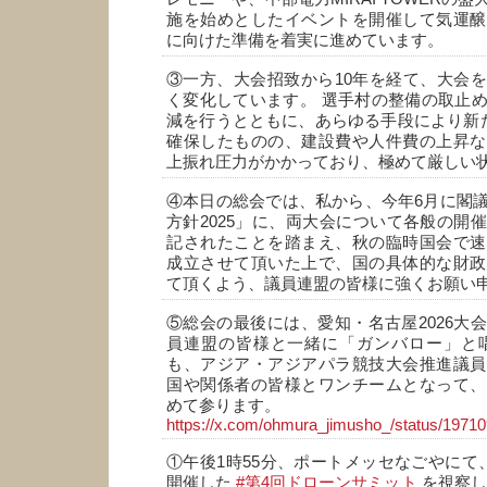
施を始めとしたイベントを開催して気運醸
に向けた準備を着実に進めています。
③一方、大会招致から10年を経て、大会
く変化しています。 選手村の整備の取止
減を行うとともに、あらゆる手段により新た
確保したものの、建設費や人件費の上昇な
上振れ圧力がかかっており、極めて厳しい
④本日の総会では、私から、今年6月に閣
方針2025」に、両大会について各般の開
記されたことを踏まえ、秋の臨時国会で速
成立させて頂いた上で、国の具体的な財政
て頂くよう、議員連盟の皆様に強くお願い
⑤総会の最後には、愛知・名古屋2026大
員連盟の皆様と一緒に「ガンバロー」と唱
も、アジア・アジアパラ競技大会推進議員
国や関係者の皆様とワンチームとなって、
めて参ります。
https://x.com/ohmura_jimusho_/status/197
①午後1時55分、ポートメッセなごやにて
開催した
#第4回ドローンサミット
を視察し