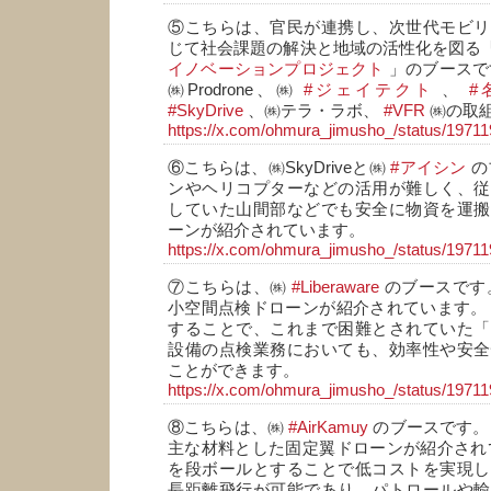
⑤こちらは、官民が連携し、次世代モビリ
じて社会課題の解決と地域の活性化を図る
イノベーションプロジェクト
」のブースで
㈱Prodrone、㈱
#ジェイテクト
、
#
#SkyDrive
、㈱テラ・ラボ、
#VFR
㈱の取
https://x.com/ohmura_jimusho_/status/197
⑥こちらは、㈱SkyDriveと㈱
#アイシン
の
ンやヘリコプターなどの活用が難しく、従
していた山間部などでも安全に物資を運搬
ーンが紹介されています。
https://x.com/ohmura_jimusho_/status/197
⑦こちらは、㈱
#Liberaware
のブースです
小空間点検ドローンが紹介されています。
することで、これまで困難とされていた「
設備の点検業務においても、効率性や安全
ことができます。
https://x.com/ohmura_jimusho_/status/197
⑧こちらは、㈱
#AirKamuy
のブースです。
主な材料とした固定翼ドローンが紹介され
を段ボールとすることで低コストを実現し
長距離飛行が可能であり、パトロールや輸