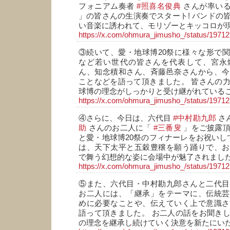
フォニアム奏者
#照喜名俊典
さんが率い
」の皆さんの生演奏でスタート! バンドの
い音楽に誘われて、モリゾーとキッコロが
https://x.com/ohmura_jimusho_/status/197
③続いて、愛・地球博20祭に様々な形で
など若い世代の皆さんを代表して、宮永
ん、知念積和さん、斉藤邑奈さんから、今
ことなどを語って頂きました。 皆さんの
球博の理念がしっかりと受け継がれている
https://x.com/ohmura_jimusho_/status/197
④さらに、今日は、六代目
#中村勘九郎
さ
助
さんのお二人に「
#三番叟
」をご披露頂
と愛・地球博20祭のフィナーレをお祝いして
は、天下太平と五穀豊穣を願う踊りで、お
で舞う幻想的な姿に会場中が魅了されまし
https://x.com/ohmura_jimusho_/status/197
⑤また、六代目・中村勘九郎さんと二代目
お二人には、「継承」をテーマに、伝統芸
めに必要なことや、伝えていく上で意識さ
語って頂きました。 お二人の話をお聞き
の理念を継承し続けていく決意を新たにい