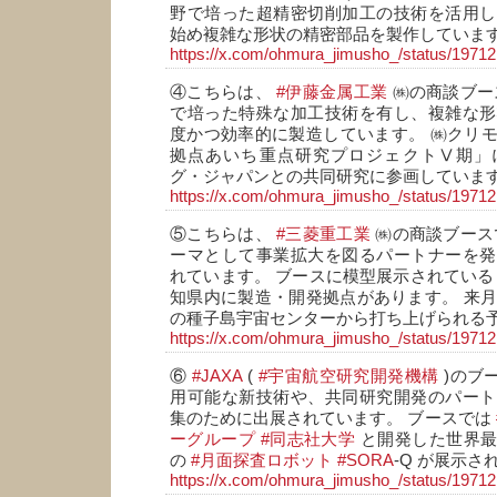
野で培った超精密切削加工の技術を活用し
始め複雑な形状の精密部品を製作していま
https://x.com/ohmura_jimusho_/status/197
④こちらは、
#伊藤金属工業
㈱の商談ブー
で培った特殊な加工技術を有し、複雑な形
度かつ効率的に製造しています。 ㈱クリ
拠点あいち重点研究プロジェクトⅤ期」
グ・ジャパンとの共同研究に参画していま
https://x.com/ohmura_jimusho_/status/197
⑤こちらは、
#三菱重工業
㈱の商談ブース
ーマとして事業拡大を図るパートナーを発
れています。 ブースに模型展示されてい
知県内に製造・開発拠点があります。 来月
の種子島宇宙センターから打ち上げられる
https://x.com/ohmura_jimusho_/status/197
⑥
#JAXA
(
#宇宙航空研究開発機構
)のブー
用可能な新技術や、共同研究開発のパート
集のために出展されています。 ブースでは
ーグループ
#同志社大学
と開発した世界最
の
#月面探査ロボット
#SORA
-Q が展示さ
https://x.com/ohmura_jimusho_/status/197