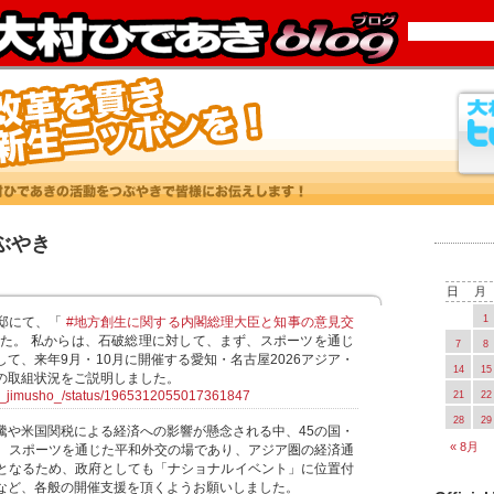
つぶやき
日
月
1
邸にて、「
#地方創生に関する内閣総理大臣と知事の意見交
た。 私からは、石破総理に対して、まず、スポーツを通じ
7
8
て、来年9月・10月に開催する愛知・名古屋2026アジア・
14
15
の取組状況をご説明しました。
ra_jimusho_/status/1965312055017361847
21
22
28
29
騰や米国関税による経済への影響が懸念される中、45の国・
« 8月
、スポーツを通じた平和外交の場であり、アジア圏の経済通
となるため、政府としても「ナショナルイベント」に位置付
など、各般の開催支援を頂くようお願いしました。