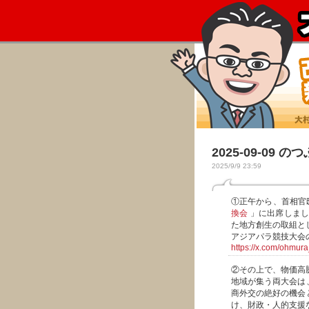
2025-09-09 の
2025/9/9 23:59
①正午から、首相官
換会
」に出席しまし
た地方創生の取組とし
アジアパラ競技大会
https://x.com/ohmu
②その上で、物価高
地域が集う両大会は
商外交の絶好の機会
け、財政・人的支援