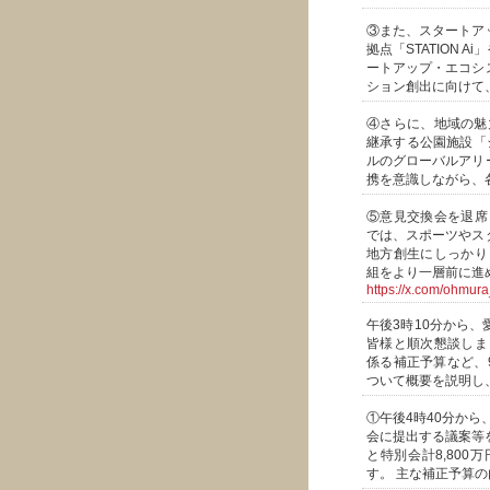
③また、スタートア
拠点「STATION
ートアップ・エコシ
ション創出に向けて
④さらに、地域の魅
継承する公園施設「
ルのグローバルアリ
携を意識しながら、
⑤意見交換会を退席
では、スポーツやス
地方創生にしっかり
組をより一層前に進
https://x.com/ohmu
午後3時10分から
皆様と順次懇談しま
係る補正予算など、
ついて概要を説明し
①午後4時40分から
会に提出する議案等を
と特別会計8,800
す。 主な補正予算