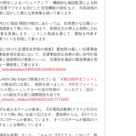
の再生によるバリューアップ ・機能的な施設配置による利
た交通アクセスを活かした交流機能の強化 など、大高緑地の
限に活かした新たな将来像を描いて参ります。
向けた取組 構想の検討にあたっては、自然豊かな公園とい
境調査を丁寧に行い、加えて、民間活力の導入も視野に入れ
査を実施します。 こうした取組を通じて、愛知を代表す
園づくりを目指して参ります。
止に向けた交通安全対策の推進】 愛知県の厳しい交通事故
事故多発交差点において、交通事故抑止効果の高い信号灯器
標識と道路標示の更新といった、交通安全施設の緊急整備を実
を一層推進して参ります。
ra_hideaki/status/1965336154393416044
ichi Sky Expoで開催されている「
#第23回学生フォーミ
」の開会式に出席し、祝辞を述べました。
#学生フォーミュ
た小型レーシングカーの走行性能や、コンセプト・設計・
くりの総合力を競う国際競技大会です。
ra_jimusho_/status/1965364521817772485
0を超えるチームが参加し、EV(電気自動車)クラスとICV(ガ
クラスで熱い戦いを繰り広げます。 愛知県からも、EVクラス
ラスに3チームが参加しています。 すべてのチームが最高のパ
することを期待しています。
場内を視察しました。 こちらは「EVクラス」において、昨