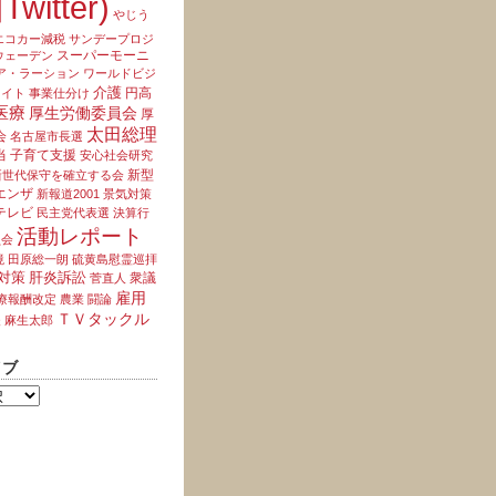
Twitter)
やじう
エコカー減税
サンデープロジ
スーパーモーニ
ウェーデン
ア・ラーション
ワールドビジ
介護
円高
ライト
事業仕分け
医療
厚生労働委員会
厚
太田総理
会
名古屋市長選
当
子育て支援
安心社会研究
新型
新世代保守を確立する会
エンザ
新報道2001
景気対策
テレビ
民主党代表選
決算行
活動レポート
員会
境
田原総一朗
硫黄島慰霊巡拝
対策
肝炎訴訟
衆議
菅直人
雇用
療報酬改定
農業
闘論
ＴＶタックル
夫
麻生太郎
イブ