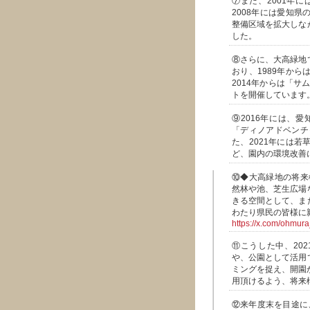
⑦また、2001年
2008年には愛知
整備区域を拡大しな
した。
⑧さらに、大高緑地
おり、1989年か
2014年からは「
トを開催しています
⑨2016年には、
「ディノアドベンチ
た、2021年には
ど、園内の環境改善
⑩◆大高緑地の将来
然林や池、芝生広場
きる空間として、ま
わたり県民の皆様に
https://x.com/ohmu
⑪こうした中、20
や、公園として活用
ミングを捉え、開園
用頂けるよう、将来
⑫来年度末を目途に