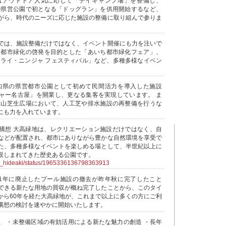
にはアウトドア人気に応じて「デイキャンプ場」を整備し、
県の県営公園で初となる「ドッグラン」を供用開始するなど、
がら、時代のニーズに応じた施設の整備に取り組んで参りま
では、施設整備だけではなく、イベント開催にも力を注いで
らは都市緑化の啓発を目的とした「あいち都市緑化フェア」、
サムライ・ニンジャ フェスティバル」など、多種多様なイベン
。
愛知県の県営都市公園として初めて民間活力を導入した施設
ャー名古屋」を開業し、更なる集客を実現しています。 ま
若草山芝生広場において、人工芝や排水施設の再整備を行うな
にも力を入れています。
構想 大高緑地は、レクリエーション施設だけではなく、自
などが配置され、都市にありながら豊かな自然環境を享受で
た、多種多様なイベントを楽しめる場として、半世紀以上に
親しまれてきた歴史ある公園です。
ra_hideaki/status/1965336136798363913
21年に廃止したプール施設の撤去が昨年秋に完了したこと
できる新たな用地の買収が概ね完了したことから、このタイ
から60年を経た大高緑地が、これまで以上に多くの方にご利
構想の検討を速やかに開始いたします。
、 ・未整備区域の有効活用による新たな魅力の創造 ・長年