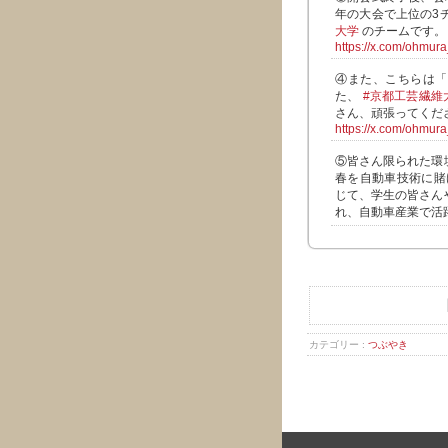
年の大会で上位の3
大学
のチームです。
https://x.com/ohmu
④また、こちらは「
た、
#京都工芸繊維
さん、頑張ってくだ
https://x.com/ohmu
⑤皆さん限られた環
春を自動車技術に賭
じて、学生の皆さん
れ、自動車産業で活
カテゴリー :
つぶやき