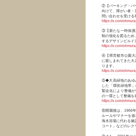
②【パーキング・パー
向けて、障がい者・
問い合わせを受ける
https://x.com/ohmu
③【新たな一時保護
制の強化を図るため
するデザインビルド
https://x.com/ohmu
④【県営都市公園大
に親しまれてきた大
ります。
https://x.com/ohmu
⑤◆大高緑地のあゆ
した「環状緑地帯」
緊迫化により整備が
の一環として整備を
https://x.com/ohmu
⑥開園後は、196
ルールやマナーを遊
海水浴場に代わる施
コート」などのレク