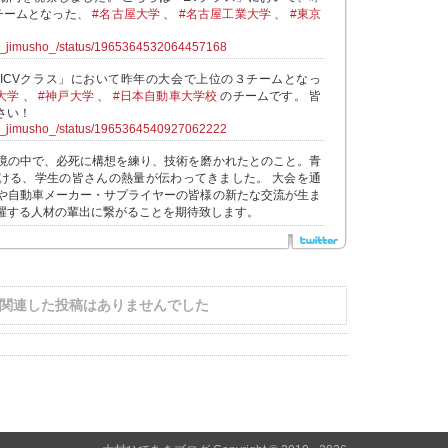
チームとなった、
#名古屋大学
、
#名古屋工業大学
、
#東京
ra_jimusho_/status/1965364532064457168
ICVクラス」において昨年の大会で上位の３チームとなっ
大学
、
#神戸大学
、
#日本自動車大学校
のチームです。 皆
さい！
ra_jimusho_/status/1965364540927062222
境の中で、必死に構想を練り、技術を磨かれたとのこと。青
ける、学生の皆さんの熱量が伝わってきました。 大会を通
や自動車メーカー・サプライヤーの皆様の新たな交流が生ま
躍する人材の輩出に繋がることを期待致します。
関連した投稿はありませんでした