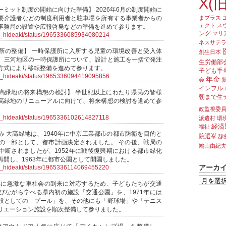
X(旧
ミット制度の開始に向けた準備】 2026年6月の制度開始に
要介護者などの制度利用者と駐車場を所有する事業者からの
まプラス
ェクト
ス
事務局の設置や広報啓発などの準備を進めて参ります。
ング
マリ
ra_hideaki/status/1965336085934080214
ネスサテ
所の整備】 一時保護所に入所する児童の環境改善と受入体
創生日本
、三河地区の一時保護所について、設計と施工を一括で発注
生労働部
方式により移転整備を進めて参ります。
子ども手
ra_hideaki/status/1965336094419095856
年金
会
インフル
高緑地の将来構想の検討】 半世紀以上にわたり県民の皆様
朝まで生
高緑地のリニューアルに向けて、将来構想の検討を進めて参
政監視委
ra_hideaki/status/1965336102614827118
派遣村
環
経済
福祉
み 大高緑地は、1940年に中京工業都市の都市防衛を目的と
院選挙
診
の一部として、都市計画決定されました。 その後、戦局の
鳩山由紀
中断されましたが、1952年に戦後復興期における都市緑化
再開し、1963年に都市公園として開園しました。
アーカ
ra_hideaki/status/1965336114069455220
6年に急激な車社会の到来に対応するため、子どもたちが交通
びながら学べる県内初の施設「交通公園」を、1971年には
設としての「プール」を、その他にも「野球場」や「テニス
リエーション施設を順次整備して参りました。