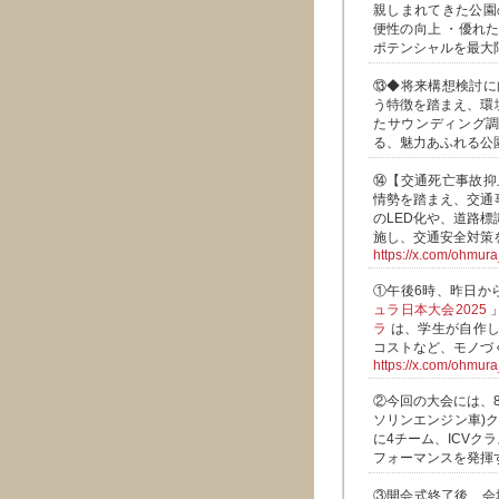
親しまれてきた公園
便性の向上 ・優れ
ポテンシャルを最大
⑬◆将来構想検討に
う特徴を踏まえ、環
たサウンディング調
る、魅力あふれる公
⑭【交通死亡事故抑
情勢を踏まえ、交通
のLED化や、道路
施し、交通安全対策
https://x.com/ohmu
①午後6時、昨日からA
ュラ日本大会2025
ラ
は、学生が自作し
コストなど、モノづ
https://x.com/ohmu
②今回の大会には、8
ソリンエンジン車)
に4チーム、ICVク
フォーマンスを発揮
③開会式終了後、会