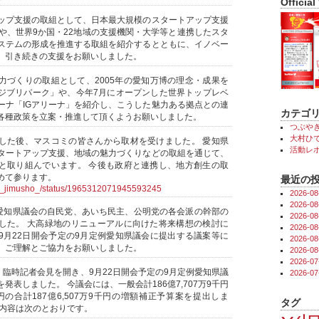
Official
ップ支援の取組として、日本最大規模のスタートアップ支援
 Ai」や、世界9か国・22地域の支援機関・大学等と連携したスタ
ステムの形成を推進する取組を紹介するとともに、イノベー
、引き続きの支援をお願いしました。
力づくりの取組として、2005年の愛知万博の理念・成果を
ジブリパーク」や、今年7月にオープンした世界トップレベ
ーナ「IGアリーナ」を紹介し、こうした魅力ある拠点との連
カテゴ
各種政策を立案・推進して頂くようお願いしました。
つぶや
大村ひで
した後、マスコミの皆さんから取材を受けました。 愛知県
活動レ
タートアップ支援、地域の魅力づくりなどの取組を通じて、
と取り組んでいます。 今後も政府と連携し、地方創生の取
めて参ります。
最近の
ra_jimusho_/status/1965312071945593245
2026-
2026-
、愛知県議会の自民党、あいち民主、公明党の各会派の幹部の
2026-
した。 大高緑地のリニューアルに向けた将来構想の検討に
2026-
9月22日開会予定の9月定例愛知県議会に提出する議案等に
2026-
、ご理解とご協力をお願いしました。
2026-
2026-
、臨時記者会見を開き、9月22日開会予定の9月定例愛知県議
2026-
発表しました。 今議会には、一般会計186億7,707万9千円
万円の合計187億6,507万9千円の増額補正予算案を提出しま
タグ
の内容は次のとおりです。