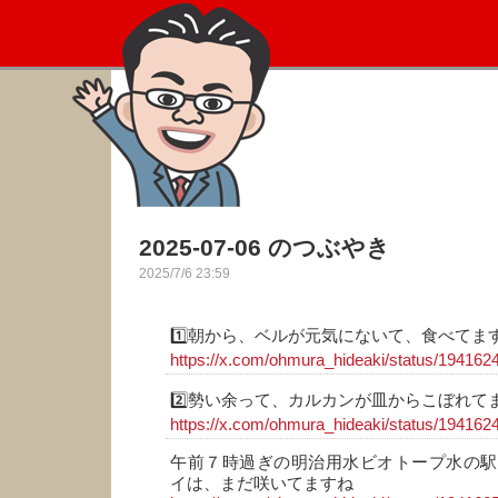
2025-07-06 のつぶやき
2025/7/6 23:59
1️⃣朝から、ベルが元気にないて、食べてま
https://x.com/ohmura_hideaki/status/19416
2️⃣勢い余って、カルカンが皿からこぼれてま
https://x.com/ohmura_hideaki/status/19416
午前７時過ぎの明治用水ビオトープ水の駅
イは、まだ咲いてますね