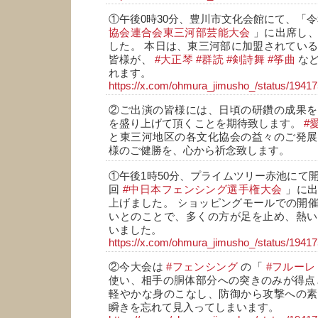
①午後0時30分、豊川市文化会館にて、「令
協会連合会東三河部芸能大会
」に出席し、
した。 本日は、東三河部に加盟されている
皆様が、
#大正琴
#群読
#剣詩舞
#筝曲
など
れます。
https://x.com/ohmura_jimusho_/status/194
②ご出演の皆様には、日頃の研鑽の成果を
を盛り上げて頂くことを期待致します。
#
と東三河地区の各文化協会の益々のご発展
様のご健勝を、心から祈念致します。
①午後1時50分、プライムツリー赤池にて開
回
#中日本フェンシング選手権大会
」に出
上げました。 ショッピングモールでの開
いとのことで、多くの方が足を止め、熱い
いました。
https://x.com/ohmura_jimusho_/status/194
②今大会は
#フェンシング
の「
#フルーレ
使い、相手の胴体部分への突きのみが得点
軽やかな身のこなし、防御から攻撃への素
瞬きを忘れて見入ってしまいます。