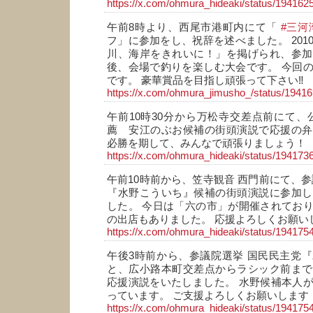
https://x.com/ohmura_hideaki/status/19416
午前8時より、西尾市港町内にて「
#三河
フ」に参加をし、祝辞を述べました。 201
川、海岸をきれいに！」を掲げられ、参加
後、会場で釣りを楽しむ大会です。 今回
です。 豪華賞品を目指し頑張って下さい‼
https://x.com/ohmura_jimusho_/status/194
午前10時30分から万松寺交差点前にて、
薦 安江のぶお候補の街頭演説で応援の弁
必勝を期して、みんなで頑張りましょう！
https://x.com/ohmura_hideaki/status/19417
午前10時前から、笠寺観音 西門前にて、参
『水野こういち』候補の街頭演説に参加し
した。 今日は「六の市」が開催されてお
の出店もありました。 応援よろしくお願い
https://x.com/ohmura_hideaki/status/19417
午後3時前から、参議院選挙 国民民主党
と、広小路本町交差点からラシック前まで
応援演説をいたしました。 水野候補本人
っています。 ご支援よろしくお願いします
https://x.com/ohmura_hideaki/status/19417