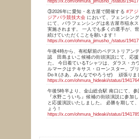
https://x.com/ohmura_jimusho_/status/194
③2026年に愛知・名古屋で開催する
#ア
ジアパラ競技大会
において、フェンシング
にて、パラフェンシングは名古屋市稲永ス
実施されます。 一人でも多くの選手が、
続けていただくことを願います！
https://x.com/ohmura_jimusho_/status/194
午後4時から、有松駅前のペデストリアン
認 田島まいこ候補の街頭演説にて、応援
た。 今日着ているTシャツは、ダラス・カ
ルマークはテキサス・ローンスター。プリン
Do It (さあ、みんなでやろうぜ) 頑張りまし
https://x.com/ohmura_hideaki/status/19417
午後5時半より、金山総合駅 南口にて、参
『水野こういち』候補の街頭演説に参加し
と応援演説いたしました。 必勝を期して
ょう！
https://x.com/ohmura_hideaki/status/19417