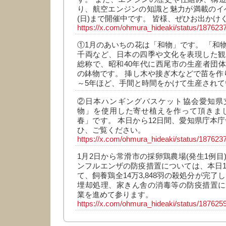
り、航空エンジンの知識と魅力が満載のイベ
(日)まで開催中です。 皆様、ぜひお出かけ
https://x.com/ohmura_hideaki/status/18762
①1月のあいちの花は「和物」です。 「和
千両など、日本の四季や文化を表現した観
総称で、昭和40年代に西尾市の生産者団
の鉢物です。 挿し木や接ぎ木などで苗を作
～5年ほど、手間と時間をかけて生産されて
②日本ハンギングバスケット協会愛知県
物」を使用した寄せ植えを作って頂きまし
春」です。 本日から12日間、愛知県庁本庁
ひ、ご覧ください。
https://x.com/ohmura_hideaki/status/18762
1月2日から常滑市の採卵鶏農場(発生1例目
ンフルエンザの防疫措置については、本日1
て、飼養鶏全14万3,848羽の殺処分が完了
埋却処理、家きん舎の消毒等の防疫措置に
業を進めて参ります。
https://x.com/ohmura_hideaki/status/18762