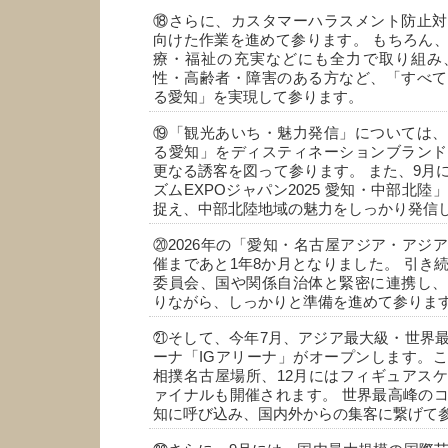
⑱さらに、カスタマーハラスメント防止対
向けた作業を進めて参ります。 もちろん
療・福祉の充実などにも全力で取り組み
性・高齢者・障害のある方など、「すべて
る愛知」を実現して参ります。
⑲「観光あいち・魅力発信」については、
る愛知」をディスティネーションブランド
更なる誘客を図って参ります。 また、9月
ズムEXPOジャパン2025 愛知・中部北
捉え、中部北陸地域の魅力をしっかり発信
⑳2026年の「愛知・名古屋アジア・アジ
催まであと1年8か月となりました。 引き
委員会、国や関係自治体と緊密に連携し、
りながら、しっかりと準備を進めて参りま
㉑そして、今年7月、アジア最大級・世界
ーナ「IGアリーナ」がオープンします。
相撲名古屋場所、12月にはフィギュアス
ァイナルも開催されます。 世界最高峰の
知に呼び込み、国内外からの集客に繋げて