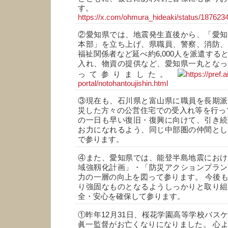
す。
https://x.com/ohmura_hideaki/status/18762
②愛知県では、地震発生直後から、「愛知
本部」を立ち上げ、県職員、警察、消防、
福祉関係者など延べ約6,000人を派遣する
入れ、物資の提供など、愛知県一丸となっ
って参りました。
https://pref.a
portal/notohantoujishin.html
③現在も、石川県と富山県に職員を長期派
災した方々の公営住宅での受入れ等を行っ
の一日も早い復旧・復興に向けて、引き続
お力になれるよう、同じ中部圏の仲間とし
で参ります。
④また、愛知県では、能登半島地震におけ
域強靱化計画」・「防災アクションプラン
力の一層の向上を図って参ります。 今後
り強固なものとなるようしっかりと取り組
全・安心を確保して参ります。
①昨年12月31日、桜花学園高等学校バス
眞一監督がお亡くなりになりました。 心