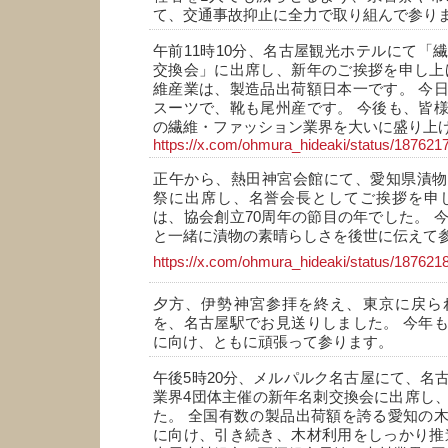
て、交通事故抑止に全力で取り組んで参り
午前11時10分、名古屋観光ホテルにて「
交換会」に出席し、新年のご挨拶を申し上
維産業は、製造品出荷額日本一です。 今
スーツで、靴も尾州産です。 今後も、皆
の繊維・ファッション業界を大いに盛り上
https://x.com/ohmura_hideaki/status/18762
正午から、熱田神宮会館にて、愛知県漬物
祭に出席し、名誉会長としてご挨拶を申し
は、協会創立70周年の節目の年でした。 
と一緒に漬物の素晴らしさを後世に伝えて
https://x.com/ohmura_hideaki/status/18762
夕方、伊勢神宮参拝を終え、東京に戻ら
を、名古屋駅でお見送りしました。 今年
に向け、ともに頑張って参ります。
午後5時20分、メルパルク名古屋にて、名
業界4団体主催の新年名刺交換会に出席し
た。 全国有数の製品出荷額を誇る愛知の
に向け、引き続き、木材利用をしっかり推