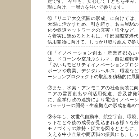
定です。 今年も、安心して子どもを生み
現に向け、一層力を注いで参ります。
⑩「リニア大交流圏の形成」に向けては、
大限に活かすため、引き続き、名古屋駅の
化や鉄道ネットワークの充実・強化など、
を着実に進めるとともに、中部国際空港代替
供用開始に向けて、しっかり取り組んで参
⑪「イノベーション創出・産業首都あい
は、ドローンや空飛ぶクルマ、自動運転車
「あいちモビリティイノベーションプロジ
ポーツや農業、デジタルヘルス、環境など
ーションプロジェクトの取組を積極的に展
⑫また、水素・アンモニアの社会実装に向
ニアの需要創出や利活用促進、普及啓発
に、産学行政の連携により電池イノベーシ
バッテリーの開発・生産拠点の形成を進め
⑬今年も、次世代自動車、航空宇宙、環境、
ットなど今後の成長が見込まれる様々な分
モノづくりの維持・拡大を図るとともに、
支える中小企業や商店街の振興にも、しっ