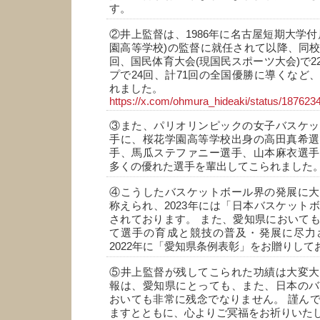
す。
②井上監督は、1986年に名古屋短期大学付
園高等学校)の監督に就任されて以降、同校
回、国民体育大会(現国民スポーツ大会)で2
プで24回、計71回の全国優勝に導くなど
れました。
https://x.com/ohmura_hideaki/status/18762
③また、パリオリンピックの女子バスケッ
手に、桜花学園高等学校出身の高田真希選
手、馬瓜ステファニー選手、山本麻衣選手
多くの優れた選手を輩出してこられました
④こうしたバスケットボール界の発展に大
称えられ、2023年には「日本バスケット
されております。 また、愛知県において
て選手の育成と競技の普及・発展に尽力
2022年に「愛知県条例表彰」をお贈りして
⑤井上監督が残してこられた功績は大変大
報は、愛知県にとっても、また、日本のバ
おいても非常に残念でなりません。 謹ん
ますとともに、心よりご冥福をお祈りいた