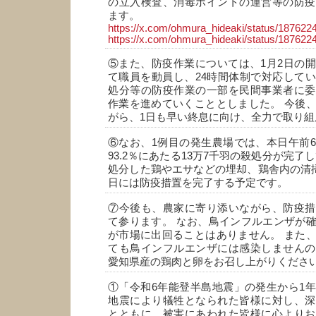
の立入検査、消毒ポイントの運営等の防疫
ます。
https://x.com/ohmura_hideaki/status/18762
https://x.com/ohmura_hideaki/status/18762
⑤また、防疫作業については、1月2日の
て職員を動員し、24時間体制で対応して
処分等の防疫作業の一部を民間事業者に委
作業を進めていくこととしました。 今後
がら、1日も早い終息に向け、全力で取り組
⑥なお、1例目の発生農場では、本日午前
93.2％にあたる13万7千羽の殺処分が完了
処分した鶏やエサなどの埋却、鶏舎内の清掃
日には防疫措置を完了する予定です。
⑦今後も、農家に寄り添いながら、防疫措
て参ります。 なお、鳥インフルエンザが
が市場に出回ることはありません。 また
ても鳥インフルエンザには感染しませんの
愛知県産の鶏肉と卵をお召し上がりくださ
①「令和6年能登半島地震」の発生から1
地震により犠牲となられた皆様に対し、深
とともに、被害にあわれた皆様に心よりお