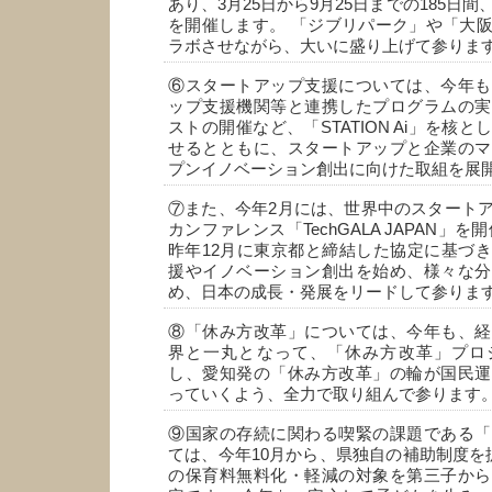
あり、3月25日から9月25日までの185日間
を開催します。 「ジブリパーク」や「大
ラボさせながら、大いに盛り上げて参りま
⑥スタートアップ支援については、今年も
ップ支援機関等と連携したプログラムの実
ストの開催など、「STATION Ai」を核
せるとともに、スタートアップと企業のマ
プンイノベーション創出に向けた取組を展
⑦また、今年2月には、世界中のスタート
カンファレンス「TechGALA JAPAN」
昨年12月に東京都と締結した協定に基づ
援やイノベーション創出を始め、様々な分
め、日本の成長・発展をリードして参りま
⑧「休み方改革」については、今年も、経
界と一丸となって、「休み方改革」プロ
し、愛知発の「休み方改革」の輪が国民運
っていくよう、全力で取り組んで参ります
⑨国家の存続に関わる喫緊の課題である「
ては、今年10月から、県独自の補助制度を
の保育料無料化・軽減の対象を第三子から