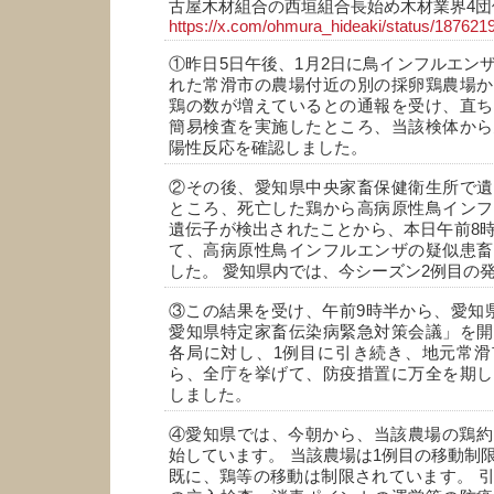
古屋木材組合の西垣組合長始め木材業界4団
https://x.com/ohmura_hideaki/status/18762
①昨日5日午後、1月2日に鳥インフルエン
れた常滑市の農場付近の別の採卵鶏農場か
鶏の数が増えているとの通報を受け、直ち
簡易検査を実施したところ、当該検体から
陽性反応を確認しました。
②その後、愛知県中央家畜保健衛生所で遺
ところ、死亡した鶏から高病原性鳥インフ
遺伝子が検出されたことから、本日午前8
て、高病原性鳥インフルエンザの疑似患畜
した。 愛知県内では、今シーズン2例目の
③この結果を受け、午前9時半から、愛知
愛知県特定家畜伝染病緊急対策会議」を開
各局に対し、1例目に引き続き、地元常滑
ら、全庁を挙げて、防疫措置に万全を期し
しました。
④愛知県では、今朝から、当該農場の鶏約
始しています。 当該農場は1例目の移動制
既に、鶏等の移動は制限されています。 