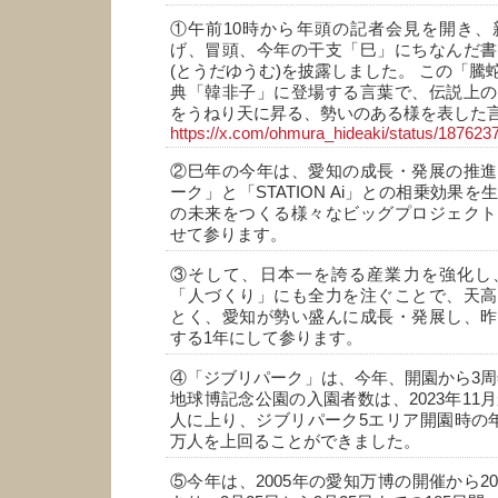
①午前10時から年頭の記者会見を開き、
げ、冒頭、今年の干支「巳」にちなんだ書
(とうだゆうむ)を披露しました。 この「騰
典「韓非子」に登場する言葉で、伝説上の
をうねり天に昇る、勢いのある様を表した
https://x.com/ohmura_hideaki/status/18762
②巳年の今年は、愛知の成長・発展の推進
ーク」と「STATION Ai」との相乗効果
の未来をつくる様々なビッグプロジェクト
せて参ります。
③そして、日本一を誇る産業力を強化し
「人づくり」にも全力を注ぐことで、天高
とく、愛知が勢い盛んに成長・発展し、昨
する1年にして参ります。
④「ジブリパーク」は、今年、開園から3周
地球博記念公園の入園者数は、2023年11月
人に上り、ジブリパーク5エリア開園時の年
万人を上回ることができました。
⑤今年は、2005年の愛知万博の開催から2