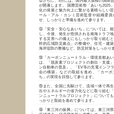
㉒さらに、9月には、国内最大規模の国際芸術
が開幕します。 国際芸術祭「あいち2025
化の発展と魅力向上に繋がる素晴らしい芸
ール・アル・カシミ芸術監督や組織委員
せ、しっかりと準備を進めて参ります。
㉓「安全・安心なあいち」については、能
し、今後、発生が危惧される南海トラフ地
する災害への備えにもしっかり取り組むと
幹的広域防災拠点」の整備や、住宅・建築
海岸堤防の整備など、防災対策をしっかり
㉔「カーボンニュートラル・環境首都あい
は、「脱炭素プロジェクトの創出・支援」
ン自動車の普及」、「EV等の充電インフ
会の構築」などの取組を進め、「カーボ
ち」の実現を目指して参ります。
㉕また、全国に先駆けて、流域一体で再生
出やエネルギーの省力化などに取り組む「
ンニュートラルプロジェクト」についても
っかりと取組を進めて参ります。
㉖「東三河の振興」については、東三河県