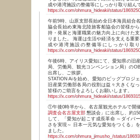
成や港湾施設の整備等にしっかり取り組ん
https://x.com/ohmura_hideaki/status/18692
午前9時、山原支部長始め全日本海員組合
脇会長始め東海北陸旅客船協会の皆様から
持・発展と海運職業の魅力向上に向けた支
りました。 海運は生活や経済を支える重要
成や港湾施設の整備等にしっかり取
https://x.com/ohmura_hideaki/status/18692
午後6時、アイリス愛知にて、愛知県の旧
局、労働局、観光コンベンション局）のO
出席し、ご挨拶。
STATION Aiを始め、愛知のビッグプロ
旧産業労働部各局の役割は益々大きくなっ
皆様のご助言をよろしくお願いします。
https://x.com/ohmura_hideaki/status/18693
①午後0時半から、名古屋観光ホテルで開
調査会名古屋支部
懇談会」に出席し、約15
して、「愛知が起こす成長革命 ～ダイバ
さを実現～ 日本一元気な愛知をつくる」
ました。
https://x.com/ohmura_jimusho_/status/186