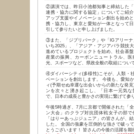
②講演では、昨日小池都知事と締結した「
連携・協力に関する協定」についてご紹介
アップ支援やイノベーション創出を始めと
携・協力し、東京と愛知が一体となって日
引して参りたいと申し上げました。
③また、「ジブリパーク」や「IGアリーナ
いち2025」、「アジア・アジアパラ競技
進めているプロジェクトを始め、社会基盤
産業の振興、カーボンニュートラル、医
光、スポーツなど、県政全般の取組につい
④ダイバーシティ(多様性)こそが、人類・
ベーションを創出します。 今後も、愛知
ィ(予期せぬ幸運な出会いからの新たな発見
ンを次々と湧き起こし、「日本一元気な
で、日本の成長と豊かさの実現に繋げて参
午後5時過ぎ、7月に京都で開催された「
ン大会」のクラブ対抗団体戦女子の部で
「はりーあっぷジュニア」の皆さんが、結
した。 全国の強豪を圧倒的な強さで破っ
とうございます！ 皆さんの今後の活躍を期