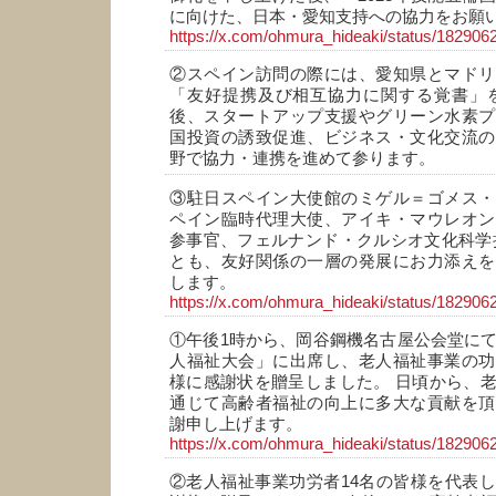
に向けた、日本・愛知支持への協力をお願
https://x.com/ohmura_hideaki/status/18290
②スペイン訪問の際には、愛知県とマドリ
「友好提携及び相互協力に関する覚書」を
後、スタートアップ支援やグリーン水素プ
国投資の誘致促進、ビジネス・文化交流の
野で協力・連携を進めて参ります。
③駐日スペイン大使館のミゲル＝ゴメス・
ペイン臨時代理大使、アイキ・マウレオン
参事官、フェルナンド・クルシオ文化科学
とも、友好関係の一層の発展にお力添えを
します。
https://x.com/ohmura_hideaki/status/18290
①午後1時から、岡谷鋼機名古屋公会堂にて
人福祉大会」に出席し、老人福祉事業の功
様に感謝状を贈呈しました。 日頃から、
通じて高齢者福祉の向上に多大な貢献を頂
謝申し上げます。
https://x.com/ohmura_hideaki/status/18290
②老人福祉事業功労者14名の皆様を代表