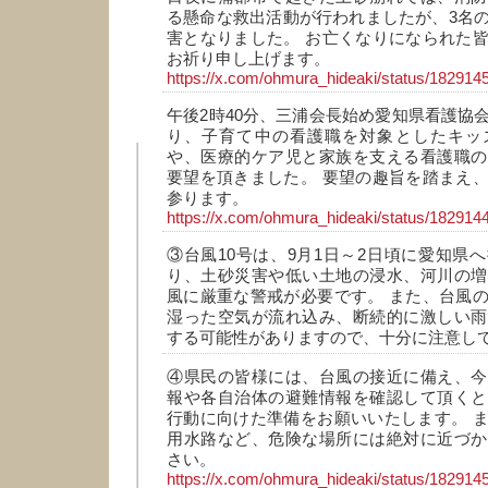
る懸命な救出活動が行われましたが、3名
害となりました。 お亡くなりになられた
お祈り申し上げます。
https://x.com/ohmura_hideaki/status/18291
午後2時40分、三浦会長始め愛知県看護協
り、子育て中の看護職を対象としたキッ
や、医療的ケア児と家族を支える看護職の
要望を頂きました。 要望の趣旨を踏まえ
参ります。
https://x.com/ohmura_hideaki/status/18291
③台風10号は、9月1日～2日頃に愛知県
り、土砂災害や低い土地の浸水、河川の増
風に厳重な警戒が必要です。 また、台風
湿った空気が流れ込み、断続的に激しい雨
する可能性がありますので、十分に注意し
④県民の皆様には、台風の接近に備え、今
報や各自治体の避難情報を確認して頂くと
行動に向けた準備をお願いいたします。 
用水路など、危険な場所には絶対に近づか
さい。
https://x.com/ohmura_hideaki/status/18291