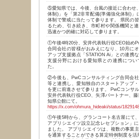
⑤愛知県では、今後、台風の接近に合わせ、
体制)」を「第2非常配備(準備強化体制)」
体制で警戒に当たって参ります。 県民の
るため、引き続き、市町村や関係機関と連
迅速かつ的確に対応して参ります。
①午後4時20分、安井代表執行役CEO始め
合同会社の皆様がおみえになり、10月に
アップ支援拠点「STATION Ai」との連
支援分野における愛知県との連携につい
た。
②今後も、PwCコンサルティング合同会
等と連携し、愛知独自のスタートアップ・
を更に前進させて参ります。 PwCコンサ
安井代表執行役CEO、矢澤パートナー、藤
知県公館にて。
https://x.com/ohmura_hideaki/status/18291
①午後5時から、グランコート名古屋にて
アプリシエイツ設立記念レセプション」に
ました。 アプリシエイツは、複数の事業
を通算することができる算定特例制度を活