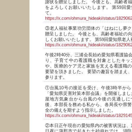
謝状を贈呈しました。 今後とも、高齢者
をよろしくお願いいたします。 第59回
て。
https://x.com/ohmura_hideaki/status/18290
③老人福祉事業功労団体の「はねにし夢ク
贈呈しました。 今後とも、高齢者福祉の
しくお願いいたします。 第59回愛知県老
https://x.com/ohmura_hideaki/status/18290
午後2時40分、三浦会長始め愛知県看護協
り、子育て中の看護職を対象としたキッ
や、医療的ケア児と家族を支える看護職の
要望を頂きました。 要望の趣旨を踏まえ
参ります。
①台風10号の接近を受け、午後3時半か
「愛知県災害対策本部会議」を開催しまし
屋地方気象台から台風の今後の見通しに
後、本部長を務める私から、各局長や県警
全の備えを期すよう指示しました。
https://x.com/ohmura_hideaki/status/18291
②本日正午現在の愛知県内の被害状況は、次
日夜に蒲郡市で起きた土砂崩れでは、消防