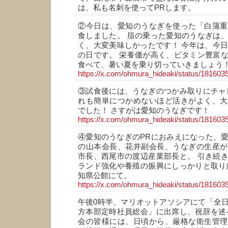
は、私も名刺を使ってPRします。
②今日は、愛知のうなぎを使った「白蒲重
食しました。 脂の乗った愛知のうなぎは
く、大変美味しかったです！ 今年は、今日
の日です。 栄養価が高く、ビタミン豊富
食べて、暑い夏を乗り切っていきましょう
https://x.com/ohmura_hideaki/status/18160
③試食後には、うなぎのつかみ取りにチャ
れも簡単につかめないほど活きがよく、大
でした！ さすがは愛知のうなぎです！
https://x.com/ohmura_hideaki/status/18160
④愛知のうなぎのPRにおみえになった、
の山本会長、花井副会長、うなぎの生産が
市長、西尾市の渡辺産業部長と。 引き続
ランド強化や養殖の振興にしっかりと取り
知県公館にて。
https://x.com/ohmura_hideaki/status/18160
午後0時半、マリオットアソシアにて「全
方本部定時社員総会」に出席し、祝辞を述
会の皆様には、日頃から、厳格な衛生管理