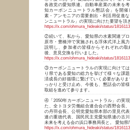
各政党の愛知県連、自動車産業の未来を考
知カーボンニュートラル懇話会」を開催
素・アンモニアの需要創出・利活用促進など
ンニュートラル」の実現に向けた要望を頂
https://x.com/ohmura_hideaki/status/18161
②続いて、私から、愛知県の水素関連プロ
原市・豊橋沖で実施される浮体式洋上風力
説明し、参加者の皆様からそれぞれの取
後、意見交換を行いました。
https://x.com/ohmura_hideaki/status/18161
③カーボンニュートラルの実現に向けては
り県である愛知の総力を挙げて様々な課題
済成長の好循環に繋げていく必要がありま
っかりと受け止め、今後も、懇話会の皆様
取組を進めて参ります。
④「2050年カーボンニュートラル」の実
た、全トヨタ労働組合連合会の西野会長、
の丹羽会長、公明党愛知県本部の里見代表
連の重徳代表、国民民主党愛知県連の古川
未来を考える会の浜口事務局長と。 愛知県
https://x.com/ohmura_hideaki/status/18161