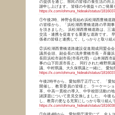
の提供を通じ、県民の皆様の食生活の向上
謝申し上げます。 皆様の今後益々のご発展
https://x.com/ohmura_hideaki/status/18160
①午後2時、神野会長始め浜松湖西豊橋道
の皆様から、「浜松湖西豊橋道路の早期事
を頂きました。 浜松湖西豊橋道路は、三
交流・連携を促進する重要な道路です。 
係者の皆様と連携して、しっかりと取り組
②浜松湖西豊橋道路建設促進期成同盟会会
議所会頭、副会長の浅井豊橋市長・斉藤浜
長田浜松市副市長(市長代理)・山本湖西市副
事の山下田原市長と。 同行された峰野県
議、中村県議、大久保県議と一緒に。 愛知
https://x.com/ohmura_hideaki/status/18160
午後2時半から、愛知県庁正庁にて、「愛
開催し、教育委員の皆様と、ラーケーショ
革、中高一貫校の導入、中学校部活動の地
諸課題について意見交換しました。 今後
し、教育の更なる充実にしっかり取り組ん
https://x.com/ohmura_hideaki/status/18160
①午後4時から、愛知県庁講堂にて、全ト