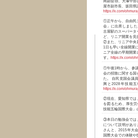
商副会頭、犬塚中部
屋市副市長、坂田県
https://x.com/ohmu
①正午から、自由民
会」に出席しました
古屋駅のスーパータ
ど、リニア開業を見
②また、リニア中央
1日も早い全線開業
ニア全線の早期開業
す。
https://x.com/
①午後1時から、参
会の招致に関する国
た。 自民党国会議
興と2028年技
https://x.com/ohmu
②現在、愛知県では
を図るため、厚生労
技能五輪国際大会」
③本日の勉強会では
について説明がありま
さんと、2015年
国際大会での体験や