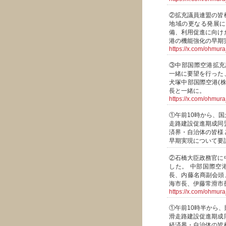
②拡充議員連盟の皆
地域の更なる発展に
備、利用促進に向け
港の機能強化の早期
https://x.com/ohmu
③中部国際空港拡充
一緒に要望を行った
犬塚中部国際空港(
長と一緒に。
https://x.com/ohmu
①午前10時から、
走路建設促進期成同
済界・自治体の皆様
早期実現について要
②石橋大臣政務官に
した。 中部国際空
長、内藤名商副会頭
海市長、伊藤常滑市
https://x.com/ohmu
①午前10時半から
滑走路建設促進期成
経済界・自治体の皆