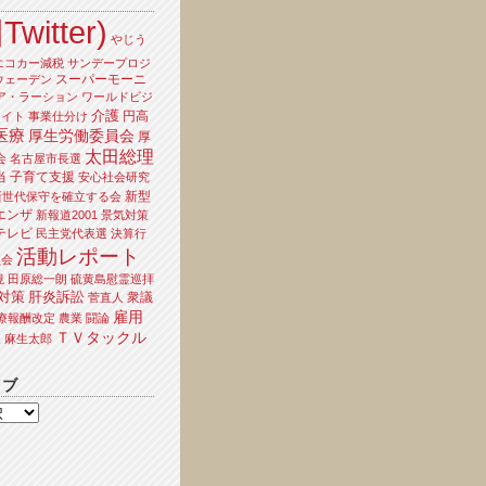
Twitter)
やじう
エコカー減税
サンデープロジ
スーパーモーニ
ウェーデン
ア・ラーション
ワールドビジ
介護
円高
ライト
事業仕分け
医療
厚生労働委員会
厚
太田総理
会
名古屋市長選
当
子育て支援
安心社会研究
新型
新世代保守を確立する会
エンザ
新報道2001
景気対策
テレビ
民主党代表選
決算行
活動レポート
員会
境
田原総一朗
硫黄島慰霊巡拝
対策
肝炎訴訟
衆議
菅直人
雇用
療報酬改定
農業
闘論
ＴＶタックル
夫
麻生太郎
イブ