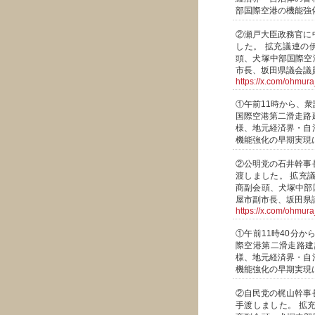
部国際空港の機能強
②瀬戸大臣政務官に
した。 拡充議連の
頭、犬塚中部国際空
市長、坂田県議会議
https://x.com/ohmu
①午前11時から、
国際空港第二滑走路
様、地元経済界・自
機能強化の早期実現
②公明党の石井幹事
渡しました。 拡充
商副会頭、犬塚中部
屋市副市長、坂田県
https://x.com/ohmu
①午前11時40分
際空港第二滑走路建
様、地元経済界・自
機能強化の早期実現
②自民党の梶山幹事
手渡しました。 拡