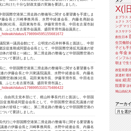
タグ
化に向けた十分な財政支援の実施を要請しました。
X(旧
中部国際空港第二滑走路の整備等に関する要望書を手渡しま
まプラス
伊藤会長と川崎事務局長、水野中経連会長、内藤名商副会
ェクト
ス
港(株)社長、花田東海市長、伊藤常滑市長、中田名古屋市副
ング
マリ
員、ふじた名古屋市会議員、盛田常滑市議会議員と。
ネスサテ
ra_hideaki/status/1798994595155681672
創生日本
生労働部
衆議院第一議員会館にて、公明党の石井幹事長と面談し、中部
子ども手
建設促進期成同盟会会長として、中部国際空港拡充議連の皆
年金
会
治体の皆様と一緒に、第二滑走路の整備など中部国際空港の
インフル
について要請しました。
朝まで生
長に、中部国際空港第二滑走路の整備等に関する要望書を手
政監視委
議連の伊藤会長と中川衆議院議員、水野中経連会長、内藤名
派遣村
環
国際空港(株)社長、花田東海市長、伊藤常滑市長、中田名古
経済
福祉
議、ふじた名古屋市議、盛田常滑市議と。
院選挙
診
ra_hideaki/status/1798995310175486422
鳩山由紀
から、自由民主党本部にて、梶山幹事長代行と面談し、中部国
設促進期成同盟会会長として、中部国際空港拡充議連の皆
アーカ
治体の皆様と一緒に、第二滑走路の整備など中部国際空港の
について要請しました。
長代行に中部国際空港第二滑走路の整備等に関する要望書を
充議連の伊藤会長と川崎事務局長、水野中経連会長、内藤名