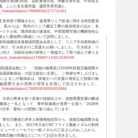
国際空港(株)社長、花田東海市長、伊藤常滑市長、中田名古
議、ふじた名古屋市議、盛田常滑市議と。
ra_hideaki/status/1798996562271711451
主党本部で開催された「超電導リニア鉄道に関する特別委員
。 私からは、県内のリニア建設工事の進捗状況のほか、名
ーミナル化、既存鉄道の速達化、中部国際空港の機能強化な
据えた愛知県の取組について説明しました。
新幹線建設促進期成同盟会会長として、リニア中央新幹線の
に向け、引き続きのご支援をお願いしました。 引き続き、リ
に向け、沿線自治体の皆様と一致協力して取り組んで参りま
ohmura_hideaki/status/1798997143912636439
議院議員会館にて、「技能の振興及び2028年技能五輪国際大
会議員勉強会」の設立総会に出席し、ご挨拶を申し上げまし
員によるこの勉強会は、技能士への支援の強化など技能の振
能五輪国際大会の招致の実現を目指して設立されました。
ra_hideaki/status/1799050039509352868
、日本の将来を担う若者の技能向上や、技能尊重気運の醸成
働省と一丸となって、青年技能者が世界一を競う「2028年
の日本・愛知への招致に取り組んでいます。
、厚生労働省の岸本人材開発統括官から、技能五輪国際大会
した。 また、2017年大会CNCフライス盤銀メダルの剣持
大会ビューティーセラピー銀メダルの三谷さんのお二人から、
技能五輪の意義などについてお話を頂きました。