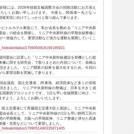
皆様には、2028年技能五輪国際大会の招致活動にお力添え
ろしくお願い申し上げます。 今後も、関係者一丸となっ
開催実現に向けてしっかりと取り組んで参ります。
ャピトルホテル東急にて、私が会長を務める「リニア中央新
盟会」の総会を開催し、リニア中央新幹線の早期全線整備に
県が一致協力して、要望活動など強力な運動を展開していくこ
ra_hideaki/status/1799050916190195921
成同盟会に設置した「リニア中央新幹線建設を契機とした総
来像に関する研究会」で取りまとめた内容について、長崎山
頂きました。 リニア開業の効果を最大化するため、今回の
がら要望活動を実施して参ります。
国会議員、国土交通省、JR東海、経済団体など多くの皆様
頂きました。 リニア中央新幹線の整備は、日本を大きく成
る国家的プロジェクトです。 1日も早い全線開業に向け、一
ますよう、よろしくお願いいたします。
ら、国土交通省にて斉藤国土交通大臣と面談し、リニア中央新
盟会会長として、リニア中央新幹線の1日も早い静岡工区の
間の早期整備、大阪への早期延伸、リニア整備と併せた高速
整備・充実などについて要望しました。
ra_hideaki/status/1799051490335871405