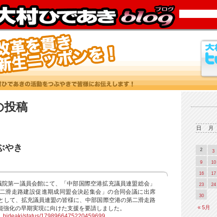
7 の投稿
日
月
つぶやき
2
3
9
10
16
17
議院第一議員会館にて、「中部国際空港拡充議員連盟総会」
23
24
二滑走路建設促進期成同盟会決起集会」の合同会議に出席
30
として、拡充議員連盟の皆様に、中部国際空港の第二滑走路
« 5月
能強化の早期実現に向けた支援を要請しました。
ra_hideaki/status/1798966475220459699