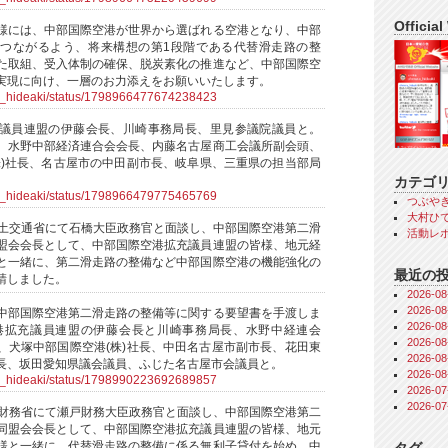
Official
様には、中部国際空港が世界から選ばれる空港となり、中部
つながるよう、将来構想の第1段階である代替滑走路の整
た取組、受入体制の確保、脱炭素化の推進など、中部国際空
実現に向け、一層のお力添えをお願いいたします。
ra_hideaki/status/1798966477674238423
議員連盟の伊藤会長、川崎事務局長、里見参議院議員と。
、水野中部経済連合会会長、内藤名古屋商工会議所副会頭、
株)社長、名古屋市の中田副市長、岐阜県、三重県の担当部局
カテゴ
ra_hideaki/status/1798966479775465769
つぶや
大村ひで
国土交通省にて石橋大臣政務官と面談し、中部国際空港第二滑
活動レ
盟会会長として、中部国際空港拡充議員連盟の皆様、地元経
と一緒に、第二滑走路の整備など中部国際空港の機能強化の
最近の
請しました。
2026-
2026-
中部国際空港第二滑走路の整備等に関する要望書を手渡しま
2026-
港拡充議員連盟の伊藤会長と川崎事務局長、水野中経連会
2026-
、犬塚中部国際空港(株)社長、中田名古屋市副市長、花田東
2026-
長、坂田愛知県議会議員、ふじた名古屋市会議員と。
2026-
ra_hideaki/status/1798990223692689857
2026-
2026-
、財務省にて瀬戸財務大臣政務官と面談し、中部国際空港第二
同盟会会長として、中部国際空港拡充議員連盟の皆様、地元
様と一緒に、代替滑走路の整備に係る無利子貸付を始め、中