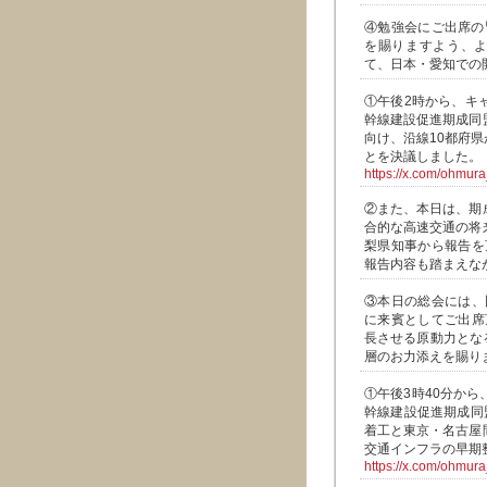
④勉強会にご出席の
を賜りますよう、よ
て、日本・愛知での
①午後2時から、キ
幹線建設促進期成同
向け、沿線10都府
とを決議しました。
https://x.com/ohmu
②また、本日は、期
合的な高速交通の将
梨県知事から報告を
報告内容も踏まえな
③本日の総会には、
に来賓としてご出席
長させる原動力とな
層のお力添えを賜り
①午後3時40分か
幹線建設促進期成同
着工と東京・名古屋
交通インフラの早期
https://x.com/ohmu