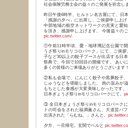
社会保険労務士会の益々のご発展を祈念し
昨日午後6時半、ヒルトン名古屋にて、日
「感謝の夕べ」に出席し、ご挨拶申し上げ
中部地域の航空ネットワークの充実と愛知
を頂き、感謝申し上げます。 今後益々の
pic.twitter.com/
①午前11時半頃、愛・地球博記念公園で
うざ祭りinモリコロパーク」にて、ご挨拶
子など30以上の餃子ブースが出店する日
祭典で、今回で10回目の開催です。 あい
多くの皆様のご来場ありがとうございます
②私も会場で、にんにく餃子や黒豚餃子、
じゅうなどを堪能しました。 肉の旨みが
もちとした食感が大変美味しかったです。
日本ぎょうざ祭りinモリコロパークにて。
pi
③ 全日本ぎょうざ祭りinモリコロパーク
トの司会をされた福満薫さん、大道芸パフ
出演された「らむね。」さんと。
pic.twitter
夕方、一旦帰宅。玄関でベルと
pic.twitter.c