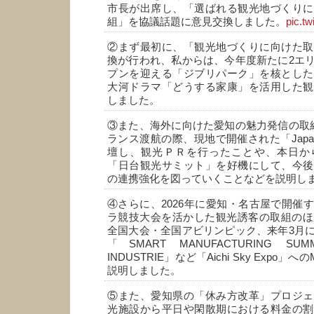
市長が出席し、「選ばれる観光地づくりに
組」を協議話題に意見交換しました。
pic.tw
②まず最初に、「観光地づくりに向けた取
換が行われ、私からは、今年度新たに2エ
プンを迎える「ジブリパーク」を核とした
大河ドラマ「どうする家康」を活用した観
しました。
③また、海外に向けた愛知の魅力発信の取
ランス渡航の際、現地で開催された「Japan
壇し、観光ＰＲを行ったことや、本日か
「日台観光サミット」を好機にして、今後
の連携強化を図っていくことなどを説明し
④さらに、2026年に愛知・名古屋で開催
ラ競技大会を活かした観光誘客の取組のほ
全国大会・全国アビリンピック、来年3月
「SMART MANUFACTURING SUMM
INDUSTRIE」など「Aichi Sky Expo
説明しました。
⑤また、愛知県の「休み方改革」プロジェ
光施設から平日や閑散期における料金の割