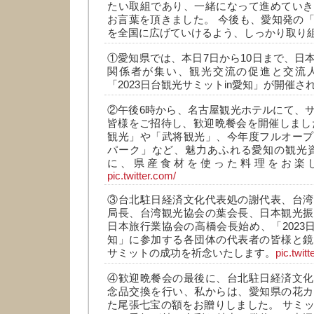
たい取組であり、一緒になって進めていき
お言葉を頂きました。 今後も、愛知発の
を全国に広げていけるよう、しっかり取り
①愛知県では、本日7日から10日まで、日
関係者が集い、観光交流の促進と交流
「2023日台観光サミットin愛知」が開催さ
②午後6時から、名古屋観光ホテルにて、
皆様をご招待し、歓迎晩餐会を開催しまし
観光」や「武将観光」、今年度フルオープ
パーク」など、魅力あふれる愛知の観光資
に、県産食材を使った料理をお楽
pic.twitter.com/
③台北駐日経済文化代表処の謝代表、台湾
局長、台湾観光協会の葉会長、日本観光振
日本旅行業協会の高橋会長始め、「2023日
知」に参加する各団体の代表者の皆様と鏡
サミットの成功を祈念いたします。
pic.twit
④歓迎晩餐会の最後に、台北駐日経済文化
念品交換を行い、私からは、愛知県の花カ
た尾張七宝の額をお贈りしました。 サミ