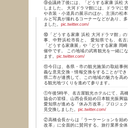
⑨会議終了後には、「どうする家康 浜松 
しました。 大河ドラマ館には、ドラマに
や衣装・小道具の展示のほか、主演の松本
ルと写真が撮れるコーナーなどがあり、多
ました。
pic.twitter.com/
⑩「どうする家康 浜松 大河ドラマ館」
事、中野浜松市長と。 愛知県でも、名古
「どうする家康展」や「どうする家康 岡崎
催中です。 この地域の武将観光を一緒に
ます。
pic.twitter.com/
⑪今日は、各県・市の観光施策の取組事例
義な意見交換・情報交換をすることができ
県二市が連携して、この地域の魅力を高め
る観光地づくりを進めて参ります。
①午後5時半、名古屋観光ホテルにて、高
協会の皆様、山西会長始め日本観光振興協
愛知県が進める「休み方改革」プロジェク
見交換しました。
pic.twitter.com/
②高橋会長からは「ラーケーションを始め
改革」に全面的に賛同する。旅行業界全体