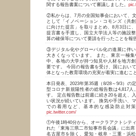
関する報告書案について審議しました。
pic.
②私からは、7月の全国知事会において、
として「イノベーション・コモンズ（共創
に向けた提言」を取りまとめ、8月3日に
提言書を手渡し、国立大学法人等の施設整
算の確保等について要請を行ったことを報
③デジタル化やグローバル化の進展に伴い
大きくなっています。 また、東京一極集
中、各地の大学が持つ知見や人材を地方創
要です。 今回の報告書を受け、国におい
体となった教育環境の充実が着実に進むこ
本日発表、2023年第35週（8/28～9/3
型コロナ新規陽性者の総報告数は4,817人。
す。 定点報告数は前週に続き20を超え、
い状況が続いています。 換気や手洗い、
での着用など、基本的な感染防止対
pic.twitter.com/
①午後1時40分から、オークラアクトシテ
れた「東海三県二市知事市長会議」に出席
名古屋市を除く、愛知・岐阜・三重・浜松