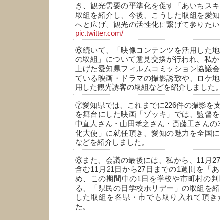
き、観光需要の平準化を促す「あいちスキ
取組を紹介し、今後、こうした取組を愛知
へと広げ、観光の活性化に繋げて参りたい
pic.twitter.com/
⑥続いて、「映像コンテンツを活用した地
の取組」について意見交換が行われ、私から
上げた愛知県フィルムコミッション協議会
ている映画・ドラマの撮影誘致や、ロケ地
用した観光誘客の取組などを紹介しました
⑦愛知県では、これまでに226件の撮影を
を舞台にした映画「ゾッキ」では、監督を
中直人さん・山田孝之さん・斎藤工さんの
化大使」に就任頂き、愛知の魅力を全国に
などを紹介しました。
⑧また、会議の最後には、私から、11月2
含む11月21日から27日までの1週間を「
め、この期間中の1日を学校や市町村の判
る、「県民の日学校ホリデー」の取組を紹
した取組を各県・市でも取り入れて頂き
た。