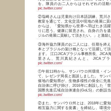
を、隊員のお二人からはそれぞれの活動
pic.twitter.com/
②塩崎さんは児童向け日本語訓練、荒川さ
教室を通じて、文化交流や現地の発展に貢
からは、「愛知県から世界へ羽ばたき活躍
りに思う。健康に留意され、自身の力を遺
ジルの発展に貢献して頂きたい。」と激励
③海外協力隊員のお二人には、任期を終え
本とブラジルの架け橋となって活躍して頂
ます。 江口JICAブラジル事務所長、JIC
里さん、荒川真紀さんと。 JICAブ
pic.twitter.com/
①午前11時から、サンパウロ州環境・イ
て、レゼンデ局長と面談しました。 サンパウ
催地の愛知県が、生物多様性の保全に先進
自治体に呼び掛け、2016年に創設した「
国際先進広域自治体連合(GoLS)」の創設
pic.twitter.com/
②また、サンパウロ州とは、2018年に愛
相互協力に関する覚書」を締結し、環境分