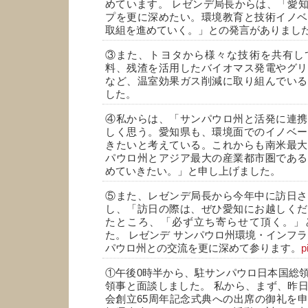
めています。 レゼンデ局長からは、「愛
プを更に深めたい。環境教育と技術イノベ
取組を進めていく。」との発言がありまし
③また、トヨタから様々な技術を共有し
料、残渣を活用したバイオマス発電やグリ
など、温室効果ガス削減に取り組んでいる
した。
④私からは、「サンパウロ州と活発に連携
しく思う。愛知県も、環境面でのイノベー
きたいと考えている。これからも南米最大
パウロ州とアジア最大の産業都市圏である
めていきたい。」と申し上げました。
⑤また、レゼンデ局長から今年中に訪日さ
し、「訪日の際は、ぜひ愛知にお越しくだ
たところ、「必ず立ち寄らせて頂く。」
た。 レゼンデ サンパウロ州環境・インフラ
パウロ州との交流を更に深めて参ります。
p
①午後0時半から、駐サンパウロ日本国総
領事と面談しました。 私から、まず、昨
会創立65周年記念式典への出席の御礼を