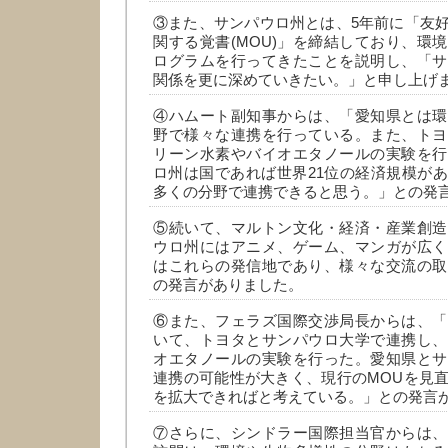
③また、サンパウロ州とは、5年前に「友
関する覚書(MOU)」を締結しており、環
ログラムを行ってきたことを説明し、「サ
関係を更に深めていきたい。」と申し上げ
④ハムート副知事からは、「愛知県とは環
野で様々な連携を行っている。また、トヨ
リーン水素やバイオエタノールの実験を行
ロ州は国であれば世界21位の経済規模が
多くの分野で連携できると思う。」との発
⑤続いて、マルトン文化・経済・産業創造
ウロ州にはアニメ、ゲーム、マンガが広く
はこれらの発信地であり、様々な交流の取
の発言がありました。
⑥また、フェラズ国際交渉局長からは、「
いて、トヨタとサンパウロ大学で連携し、
オエタノールの実験を行った。愛知県とサ
連携の可能性が大きく、現行のMOUを見
を拡大できればと考えている。」との発言
⑦さらに、シンドラー国際担当官からは、