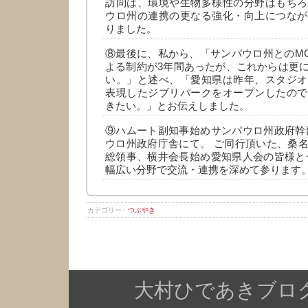
訪問は、環境や生物多様性の分野はもちろ
ウロ州の連携の更なる強化・向上につなが
りました。
⑧最後に、私から、「サンパウロ州とのM
よる制約が3年間あったが、これからは更
い。」と述べ、「愛知県は昨年、スタジオ
表現したジブリパークをオープンしたので
きたい。」とお伝えしました。
⑨ハムート副知事始めサンパウロ州政府幹
ウロ州政府庁舎にて。 ご同行頂いた、桑
総領事、横井会長始め愛知県人会の皆様と
幅広い分野で交流・連携を深めて参ります
カテゴリー :
つぶやき
大村ひであきブログ Copy