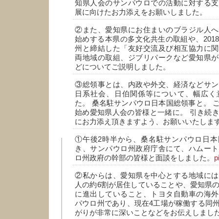
知県人会のサンパウロでの活動に対する支
展に向けたお力添えをお願いしました。
②また、愛知県にお住まいのブラジル人へ
始めする本県の多文化共生の取組や、201
州と締結した「友好交流及び相互協力に関
両地域の取組、ジブリパークなど愛知県が
どについてご説明しました。
③総領事とは、内政や外交、経済などサン
日系社会、日伯関係等について、幅広く
た。 桑名駐サンパウロ日本国総領事と。 
始め愛知県人会の皆様と一緒に。 引き続
にお力添え頂きますよう、お願いいたしま
①午後2時半から、桑名駐サンパウロ日本
き、サンパウロ州政府庁舎にて、ハムート
ロ州政府の幹部の皆様と面談をしました。
p
②私からは、愛知県を中心とする地域には
人の約6割が居住していることや、愛知県の
に進出していること、トヨタ自動車の海外
パウロ州であり、現在4工場が稼働する同
がりが非常に深いことなどをお伝えしまし