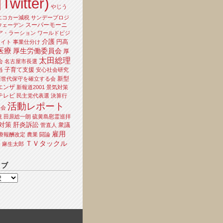
Twitter)
やじう
エコカー減税
サンデープロジ
スーパーモーニ
ウェーデン
ア・ラーション
ワールドビジ
介護
円高
ライト
事業仕分け
医療
厚生労働委員会
厚
太田総理
会
名古屋市長選
当
子育て支援
安心社会研究
新型
新世代保守を確立する会
エンザ
新報道2001
景気対策
テレビ
民主党代表選
決算行
活動レポート
員会
境
田原総一朗
硫黄島慰霊巡拝
対策
肝炎訴訟
衆議
菅直人
雇用
療報酬改定
農業
闘論
ＴＶタックル
夫
麻生太郎
イブ