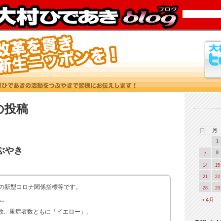
7 の投稿
日
月
1
つぶやき
8
7
14
15
21
22
県の新型コロナ関係指標等です。
28
29
人。
« 4月
数、重症者数ともに「イエロー」。