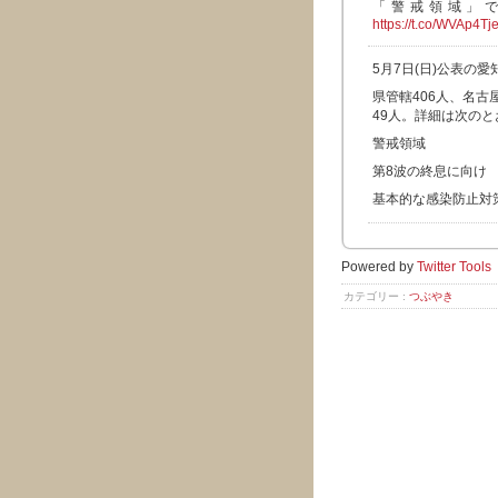
「警戒領域」
https://t.co/WVAp4Tj
5月7日(日)公表の
県管轄406人、名古
49人。詳細は次のと
警戒領域
第8波の終息に向け
基本的な感染防止対
Powered by
Twitter Tools
カテゴリー :
つぶやき