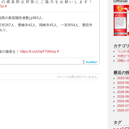
Official
での感染防止対策にご協力をお願いします！
e5x
#
愛知県の新規陽性者数は863人。
屋市267人、豊橋市42人、岡崎市45人、一宮市54人、豊田市
おり。
カテゴ
つぶや
策の徹底を！
https://t.co/vOyF706hsy
#
大村ひで
活動レ
最近の
コメントは受け付けていません。
2026-
2026-
2026-
2026-
2026-
2026-
2026-
2026-
タグ