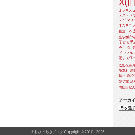
X(旧
まプラス
ェクト
ス
ング
マリ
ネスサテ
創生日本
生労働部
子ども手
年金
会
インフル
朝まで生
政監視委
派遣村
環
経済
福祉
院選挙
診
鳩山由紀
アーカ
大村ひであきブログ Copyright © 2010 - 2026