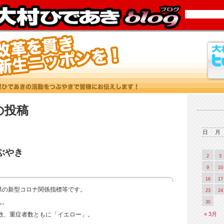
5 の投稿
日
月
つぶやき
2
3
9
10
16
17
知県の新型コロナ関係指標等です。
23
24
人。
30
« 3月
数、重症者数ともに「イエロー」。