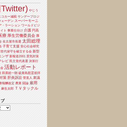
Twitter)
やじう
エコカー減税
サンデープロジ
スーパーモーニ
ウェーデン
ア・ラーション
ワールドビジ
介護
円高
ライト
事業仕分け
医療
厚生労働委員会
厚
太田総理
会
名古屋市長選
当
子育て支援
安心社会研究
新型
新世代保守を確立する会
エンザ
新報道2001
景気対策
テレビ
民主党代表選
決算行
活動レポート
員会
境
田原総一朗
硫黄島慰霊巡拝
対策
肝炎訴訟
衆議
菅直人
雇用
療報酬改定
農業
闘論
ＴＶタックル
夫
麻生太郎
イブ