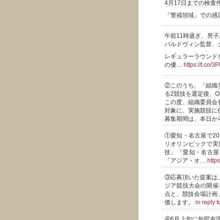
4月17日までの検査件
「警戒領域」での感
午前11時過ぎ、男子
バルドヴィン監督、
レギュラーラウンド
の優…
https://t.co/
②このうち、「組織
る2競技を選定後、
この度、組織委員会
対象に、実施競技に
募集期間は、本日か
①愛知・名古屋で2
リオリンピックで実
技」「愛知・名古屋
「アジア・オ…
http
③応募頂いた提案は
ジア競技大会の開催
点と、競技会場計画
価します。
in reply
④6月上旬に外部有