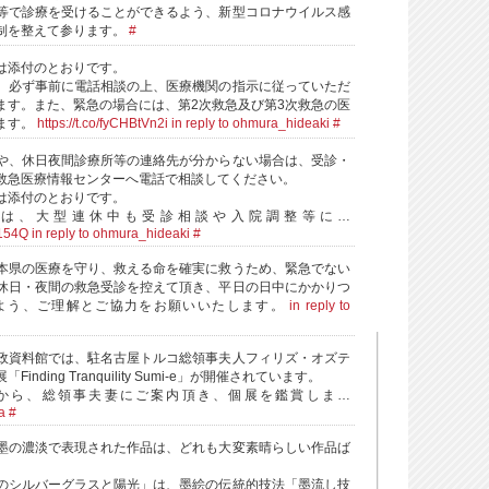
等で診療を受けることができるよう、新型コロナウイルス感
制を整えて参ります。
#
は添付のとおりです。
、必ず事前に電話相談の上、医療機関の指示に従っていただ
ます。また、緊急の場合には、第2次救急及び第3次救急の医
ます。
https://t.co/fyCHBtVn2i
in reply to ohmura_hideaki
#
や、休日夜間診療所等の連絡先が分からない場合は、受診・
救急医療情報センターへ電話で相談してください。
は添付のとおりです。
は、大型連休中も受診相談や入院調整等に…
U154Q
in reply to ohmura_hideaki
#
本県の医療を守り、救える命を確実に救うため、緊急でない
休日・夜間の救急受診を控えて頂き、平日の日中にかかりつ
よう、ご理解とご協力をお願いいたします。
in reply to
政資料館では、駐名古屋トルコ総領事夫人フィリズ・オズテ
nding Tranquility Sumi-e」が開催されています。
から、総領事夫妻にご案内頂き、個展を鑑賞しま…
a
#
墨の濃淡で表現された作品は、どれも大変素晴らしい作品ば
のシルバーグラスと陽光」は、墨絵の伝統的技法「墨流し技