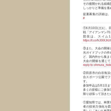
その後開かれる組織
しっかりと準備を進
提案募集の詳細は
#
①6月10日(土)
戦「アイアンマン70
競技は、スイム1.9
https://t.co/NJ0IXJrUI
③また、大会の開催
光ガイドブックの作
ど、国内外から集ま
大会の開催を通じて
reply to ohmura_hid
②田原市の白谷海浜
合スポーツ公園でフ
す。
参加申込は5月1日ま
多くの皆様にご参加
限り頑張って頂きた
①愛知県では、林業
者の技術力強化を図
市）に「あいち林業