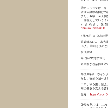
②カレッジでは、キ
者や未経験者向けの
また、今後、全天候
一層強化していく予
引き続き、愛
ohmura_hideaki
#
4月25日(火)公表
県管轄330人、名古
30人。詳細は次のと
警戒領域
第8波の終息に向け
基本的な感染防止対
午後1時半、ウイン
席し、祝辞を述べま
コロナ禍を乗り越え
用の基盤を支える皆
愛知…
https://t.co/
②愛知県では、これ