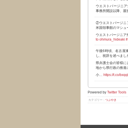
ウエストバージニア
事務所開設以降、親
②ウエストバージニ
米国領事館のマシュ
ウエストバージニア
to ohmura_hideaki
#
午後6時頃、名古屋
し、祝辞を述べまし
県弁護士会の皆様に
地から県行政の推進
小…
https://t.co/bx
Powered by
Twitter Tools
カテゴリー :
つぶやき