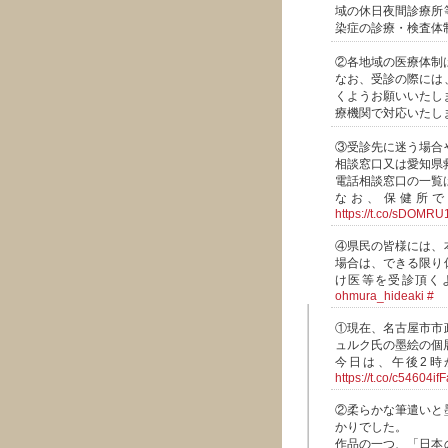
域の休日夜間診療所
染症の診療・検査体
②各地域の医療体制
なお、受診の際には
くようお願いいたし
療機関で対応いたし
③受診先に迷う場合
相談窓口又は愛知県
電話相談窓口の一覧
なお、保健所で
https://t.co/sDOMR
④県民の皆様には、
場合は、できる限り
け医等を受診頂く
ohmura_hideaki
#
①現在、名古屋市市
ュルク氏の墨絵の個展「Fi
今日は、午後2時
https://t.co/c54604ifF
②柔らかな筆遣いと
かりでした。
作品の一つ、「日本