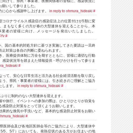
に向けて、県民・事業者、医療関係者の皆様に、感染状況に
お願いして参りました。
力に心から感謝申し上げます。
in reply to ohmura_hideaki
#
ら新型コロナウイルス感染症の感染症法上の位置付けが5類に変
、まもなく多くの方が春の大型連休を迎えることから、本
事業者の皆様に向け、メッセージを発出いたしました。
GYv
#
い、国の基本的対処方針に基づき実施してきた要請は一旦終
防止対策は各自の判断に委ねられます。
き、医療提供体制に万全を期すとともに、皆様に適切な行動
、感染状況等を踏まえた情報提供・呼びかけを行って参りま
ura_hideaki
#
なって、安心な日常生活と活力ある社会経済活動を取り戻し
よう、県民・事業者の皆様には、引き続きのご理解とご協力
たします。
in reply to ohmura_hideaki
#
年ぶりに制約のない大型連休を迎えます。
省や旅行、イベントへの参加の際は、ひとりひとりが自覚を
る感染防止対策をとって頂くようお願いします。
効果的な換気や手洗いなど、基本的な感染防止対策をお願い
 ohmura_hideaki
#
県医師会及び各地区医師会等のご協力により、大型連休中
5/3～5/5、5/7）においても、発熱症状のある方がお住まいの地