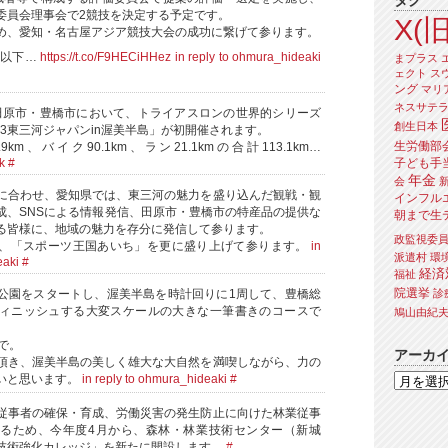
タグ
委員会理事会で2競技を決定する予定です。
X(旧
め、愛知・名古屋アジア競技大会の成功に繋げて参ります。
、以下…
https://t.co/F9HECiHHez
in reply to ohmura_hideaki
まプラス
ェクト
ス
ング
マリ
ネスサテ
に、田原市・豊橋市において、トライアスロンの世界的シリーズ
創生日本
.3東三河ジャパンin渥美半島」が初開催されます。
生労働部
km、バイク90.1km、ラン21.1kmの合計113.1km…
子ども手
k
#
年金
会
に合わせ、愛知県では、東三河の魅力を盛り込んだ観戦・観
インフル
成、SNSによる情報発信、田原市・豊橋市の特産品の提供な
朝まで生
る皆様に、地域の魅力を存分に発信して参ります。
政監視委
、「スポーツ王国あいち」を更に盛り上げて参ります。
in
派遣村
環
eaki
#
経済
福祉
院選挙
診
公園をスタートし、渥美半島を時計回りに1周して、豊橋総
ィニッシュする大変スケールの大きな一筆書きのコースで
鳩山由紀
で。
アーカ
頂き、渥美半島の美しく雄大な大自然を満喫しながら、力の
いと思います。
in reply to ohmura_hideaki
#
従事者の確保・育成、労働災害の発生防止に向けた林業従事
るため、今年度4月から、森林・林業技術センター（新城
技術強化カレッジ」を新たに開設します。
#