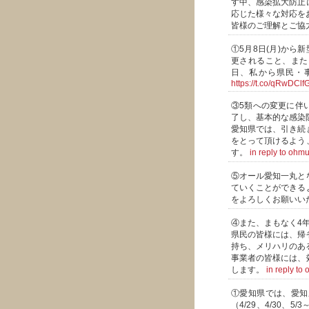
す中、感染拡大防止
応じた様々な対応を
皆様のご理解とご協
①5月8日(月)か
更されること、また
日、私から県民・
https://t.co/qRwDClf
③5類への変更に伴
了し、基本的な感染
愛知県では、引き続
をとって頂けるよう
す。
in reply to ohm
⑤オール愛知一丸と
ていくことができる
をよろしくお願いい
④また、まもなく4
県民の皆様には、帰
持ち、メリハリのあ
事業者の皆様には、
します。
in reply to
①愛知県では、愛知
（4/29、4/30、