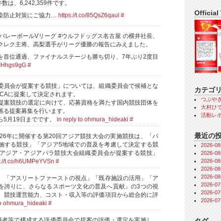
数は、6,242,359件です。
Official
染防止対策にご協力…
https://t.co/85QsZ6qaul
#
バレーボールVリーグ #ウルフドッグス名古屋 の横井社長、
クレク主将、高梨選手がリーグ優勝の報告にみえました。
を首位通過、ファイナルステージも勝ち切り、7年ぶり2度目
3PIHhgs9gG
#
委員会が提案する競技」については、組織委員会で候補とな
カテゴ
OCAに提案して決定されます。
つぶや
提案競技の選定に向けて、応募資格を満たす国内競技団体を
大村ひで
係る提案募集を行います。
活動レ
ら5月19日までです。
in reply to ohmura_hideaki
#
最近の
026年に開催する第20回アジア競技大会の実施競技は、「パ
施する競技」「アジア5地域での普及を考慮して決定する競
2026-
アジア・アジアパラ競技大会組織委員会が提案する競技」
2026-
2026-
s://t.co/h6UMPeYVSn
#
2026-
2026-
、「アスリートファーストの視点」「既存施設の活用」「ア
2026-
を誇りに、さらなるスポーツ文化の普及へ貢献」の3つの視
2026-
、競技運営能力、コスト・収入等の評価項目から総合的に評
2026-
 to ohmura_hideaki
#
識者等で構成する評価委員会で提案の評価・選定を実施し、