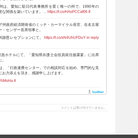
州は、愛知に駐日代表事務所を置く唯一の州で、1990年の
密な関係を築いています。…
https://t.co/HAsPCCaf06
#
ア州政府経済開発省のミッチ・カーマイケル長官、在名古屋
ー・センザー首席領事と。
州謝恩レセプションにて。
https://t.co/xN4UhUFDuY
in reply
東急ホテルにて、「愛知県弁護士会役員就任披露宴」に出席
た。
は、「行政連携センター」での相談対応を始め、専門的な見
にお力添えを頂き、感謝申し上げます。
qqRiMsHa
#
コメントは受け付けていません。