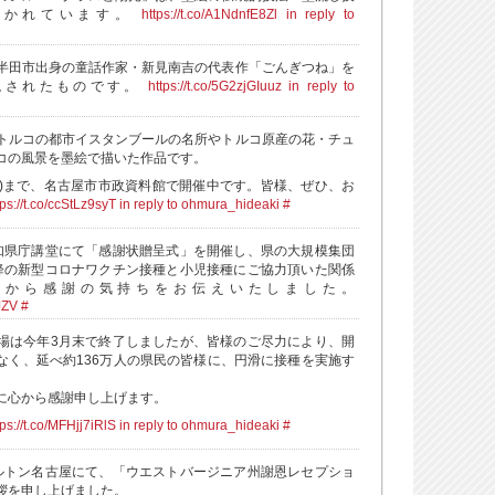
描かれています。
https://t.co/A1NdnfE8Zl
in reply to
半田市出身の童話作家・新見南吉の代表作「ごんぎつね」を
現されたものです。
https://t.co/5G2zjGIuuz
in reply to
トルコの都市イスタンブールの名所やトルコ原産の花・チュ
コの風景を墨絵で描いた作品です。
(土)まで、名古屋市市政資料館で開催中です。皆様、ぜひ、お
tps://t.co/ccStLz9syT
in reply to ohmura_hideaki
#
知県庁講堂にて「感謝状贈呈式」を開催し、県の大規模集団
降の新型コロナワクチン接種と小児接種にご協力頂いた関係
私から感謝の気持ちをお伝えいたしました。
JZV
#
場は今年3月末で終了しましたが、皆様のご尽力により、開
なく、延べ約136万人の県民の皆様に、円滑に接種を実施す
。
に心から感謝申し上げます。
tps://t.co/MFHjj7iRlS
in reply to ohmura_hideaki
#
ルトン名古屋にて、「ウエストバージニア州謝恩レセプショ
拶を申し上げました。