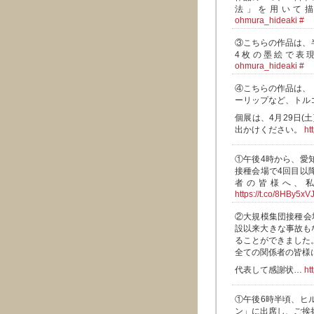
法」を用いて
ohmura_hideaki
#
③こちらの作品は、
4枚の墨絵で表
ohmura_hideaki
#
④こちらの作品は、
ーリップなど、トル
個展は、4月29日
出かけください。
ht
①午後4時から、愛
接種会場で4回目以
者の皆様へ、
https://t.co/8HBy5xV
②大規模集団接種会
設以来大きな事故も
ることができました
全ての関係者の皆様
代表して感謝状…
ht
①午後6時半頃、ヒ
ン」に出席し、ご挨