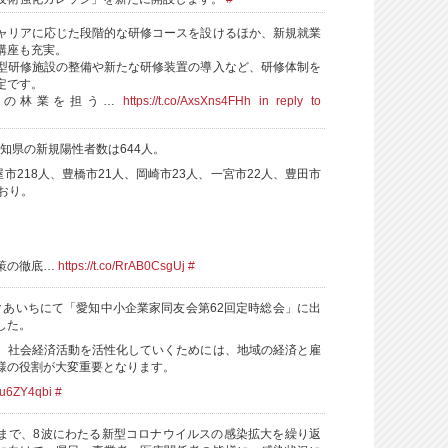
ャリアに応じた段階的な研修コースを設けるほか、新規就業
講座も充実。
型研修施設の整備や新たな研修装置の導入など、研修体制を
定です。
知の林業を担う…
https://t.co/AxsXns4FHh
in reply to
の愛知県の新規陽性者数は644人。
屋市218人、豊橋市21人、岡崎市23人、一宮市22人、豊田市
おり。
策の徹底…
https://t.co/RrAB0CsgUj
#
クあいちにて「愛知中小企業家同友会第62回定時総会」に出
した。
、社会経済活動を活性化していくためには、地域の経済と雇
様の役割が大変重要となります。
nDu6ZY4qbi
#
まで、8波にわたる新型コロナウイルスの感染拡大を繰り返