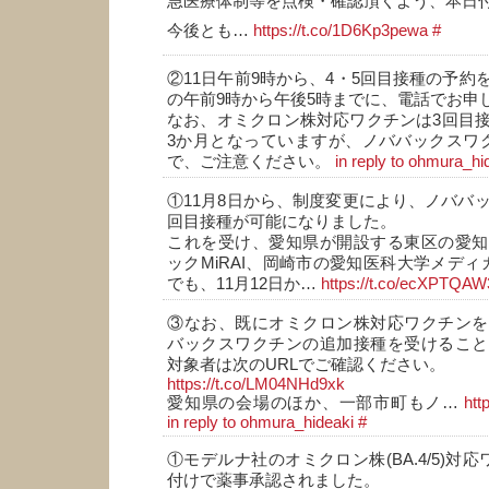
急医療体制等を点検・確認頂くよう、本日
今後とも…
https://t.co/1D6Kp3pewa
#
②11日午前9時から、4・5回目接種の予約
の午前9時から午後5時までに、電話でお申
なお、オミクロン株対応ワクチンは3回目
3か月となっていますが、ノババックスワ
で、ご注意ください。
in reply to ohmura_hi
①11月8日から、制度変更により、ノババッ
回目接種が可能になりました。
これを受け、愛知県が開設する東区の愛知
ックMiRAI、岡崎市の愛知医科大学メディ
でも、11月12日か…
https://t.co/ecXPTQAW
③なお、既にオミクロン株対応ワクチンを
バックスワクチンの追加接種を受けること
対象者は次のURLでご確認ください。
https://t.co/LM04NHd9xk
愛知県の会場のほか、一部市町もノ…
htt
in reply to ohmura_hideaki
#
①モデルナ社のオミクロン株(BA.4/5)対応
付けで薬事承認されました。