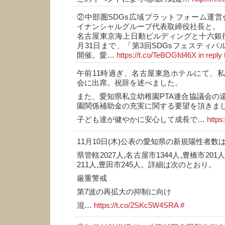
②中部圏SDGs広域プラットフォーム運営
イナンシャルグループ代表取締役社長と。
名古屋東京海上日動ビルディングと十六銀
月31日まで、「第3回SDGsフェスティバ
開催。愛…
https://t.co/TeBOGfd46X
in reply
午前11時過ぎ、名古屋東急ホテルにて、
会に出席。祝辞を述べました。
また、愛知県私立幼稚園PTA連合協議会の
園関係補助金の充実に関する要望を頂きま
子ども達が健やかに安心して成長で…
https
11月10日(木)公表の愛知県の新規陽性者数は
県管轄2027人,名古屋市1344人,豊橋市201
211人,豊田市245人。詳細は次のとおり。
厳重警戒
第7波の再拡大の抑制に向け
混…
https://t.co/2SKc5W4SRA
#