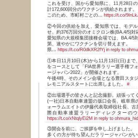
これを受け、国から愛知県に、11月28日の
計172,600回分のワクチンが供給されます。
このため、市町村ごとの…
https://t.co/9In
②今回の供給を加え、愛知県では、モデル
せ、約376万回分のオミクロン株(BA.4/5
愛知県の大規模集団接種会場では、BA.4/
第、速やかにワクチンを切り替えます。
県…
https://t.co/R0dkXR2fYj
in reply to ohm
①本日11月10日(木)から11月13日(日)
をコースとして「FIA世界ラリー選手権フ
ージャパン2022」が開催されます。
午後4時、そのメイン会場となる豊田スタ
レモニアルスタートに出席しました。
#
②出場選手の皆さんと記念撮影。頑張って
(一社)日本自動車連盟の坂口会長、岐阜県の
ォーラムエイトの伊藤代表取締役社長、古屋
際自動車連盟ラリーディレクターの
https://t.co/xNtqlyEi2M
in reply to ohmura_hi
③開会を前に、ご挨拶を申し上げました。
多くの方が待ち望んだラリージャパンがい