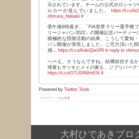
示されています。チームの公式ポロシャツ
ルカーが並んでいました。
https://t.co/
ohmura_hideaki
#
⑧午後6時過ぎ、「FIA世界ラリー選手権
リージャパン2022」の開催記念パーティー
積極的な招致活動の結果、こうして愛知・
パン開催が実現しました。ご尽力頂いた関
感…
https://t.co/KekiQiaVRl
in reply to ohmu
へーえ。そうなんですね。結構拮抗するか
球屋もサツキとメイの家も、ジブリパークで
https://t.co/GTU04NHrEN
#
Powered by
Twitter Tools
カテゴリー :
つぶやき
大村ひであきブログ Copy