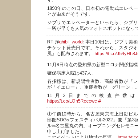
す。
1890年のこの日、日本初の電動式エレベ
とが由来だそうです。
ジブリでエレベーターといったら、ジブリ
ー塔が早くも人気のフォトスポットになっ
RT @
ghibli_world
: 本日10日は、ジブリ
チケット発売日です。それから、スタジオ
風』も配布されます。
https://t.co/J54yHh8
11月9日時点の愛知県の新型コロナ関係指
確保病床入院は437人。
各指標は、新規陽性者数、高齢者数が「レ
が「イエロー」、重症者数が「グリーン」
11月2日までの検査件数は、4,
https://t.co/LOn5Rceewc
#
①午前10時から、名古屋東京海上日動ビ
部圏SDGsフェスティバル2022」兼「第3
ルin名古屋丸の内」オープニングセレモニ
申し上げました。
このイベントにより地域の気運…
https://t