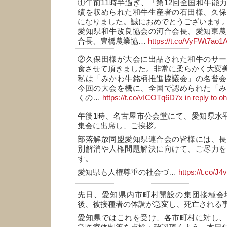
①午前11時半過ぎ、「第12回全国和牛能
績を収められた和牛生産者の石田様、久保
になりました。誠におめでとうございます
愛知県和牛改良協会の河合会長、愛知東農
合長、豊橋農業協…
https://t.co/VyFWt7ao1
②久保田様が大会に出品された和牛のサー
食させて頂きました。非常に柔らかく大変
私は「みかわ牛銘柄推進協議会」の名誉会
今回の大会を機に、全国で認められた「み
くの…
https://t.co/vICOTq6D7x
in reply to 
午後1時、名古屋市公会堂にて、愛知県水平
集会に出席し、ご挨拶。
部落解放同盟愛知県連合会の皆様には、長
別解消や人権問題解決に向けて、ご尽力を
す。
愛知県も人権尊重の社会づ…
https://t.co/
先日、愛知県内市町村開設の集団接種会
後、被接種者の体調が急変し、死亡される
愛知県ではこれを受け、各市町村に対し、