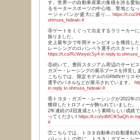
す。世界一の自動車産業の集積を誇る愛知
るモータースポーツの中心地、聖地となっ
ージャパンが盛大に盛り…
https://t.co/
ohmura_hideaki
#
④ゲートをくぐって出走するラリーカーに
振りました。
史上最年少で年間チャンピオンを獲得した
レーシングのロバンペラ選手のスタート！
https://t.co/RcWwyecSy4
in reply to ohmura_
⑤続いて、豊田スタジアム周辺のサービス
ガズー・レーシングの展示ブースを拝見し
こちらでは、限定モデルのGRMNヤリス
選手のパネルなどが展示されています。
ht
in reply to ohmura_hideaki
#
⑥トヨタ・ガズー・レーシングが2022年
獲得したトロフィーが飾られていました。
2年連続の3冠達成という素晴らしい成績
ってください!
https://t.co/ydMClK5aQh
in r
#
⑦こちらでは、トヨタ自動車の自動運転EV「e-
パレット）の中に、トヨタ・ガズー・レー