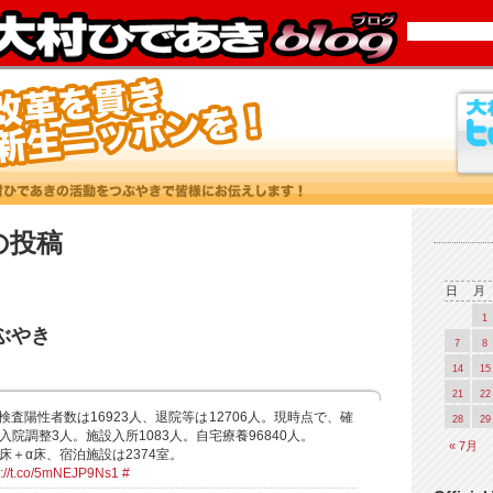
3 の投稿
日
月
1
つぶやき
7
8
14
15
21
22
検査陽性者数は16923人、退院等は12706人。現時点で、確
28
29
入院調整3人。施設入所1083人。自宅療養96840人。
« 7月
0床＋α床、宿泊施設は2374室。
s://t.co/5mNEJP9Ns1
#