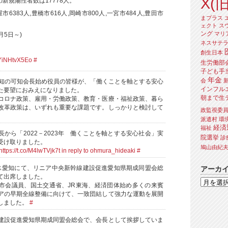
X(旧
の新規陽性者数は17778人。
屋市6383人,豊橋市616人,岡崎市800人,一宮市484人,豊田市
まプラス
ェクト
ス
ング
マリ
月5日～)
ネスサテ
、
創生日本
o/YiNHtvX5Eo
#
生労働部
子ども手
年金
会
愛知の可知会長始め役員の皆様が、「働くことを軸とする安心
インフル
た要望におみえになりました。
朝まで生
コロナ政策、雇用・労働政策、教育・医療・福祉政策、暮ら
改革政策は、いずれも重要な課題です。しっかりと検討して
政監視委
派遣村
環
経済
福祉
から「2022－2023年 働くことを軸とする安心社会」実
院選挙
診
受け取りました。
鳩山由紀
https://t.co/M4lwTVjk7t
in reply to ohmura_hideaki
#
ス愛知にて、リニア中央新幹線建設促進愛知県期成同盟会総
アーカ
て出席しました。
市会議員、国土交通省、JR東海、経済団体始め多くの来賓
アの早期全線整備に向けて、一致団結して強力な運動を展開
しました。
#
建設促進愛知県期成同盟会総会で、会長として挨拶していま