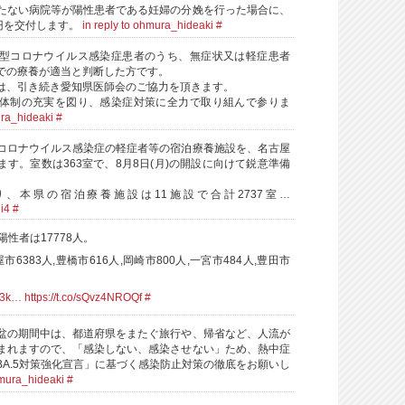
たない病院等が陽性患者である妊婦の分娩を行った場合に、
万円を交付します。
in reply to ohmura_hideaki
#
型コロナウイルス感染症患者のうち、無症状又は軽症患者
での療養が適当と判断した方です。
は、引き続き愛知県医師会のご協力を頂きます。
体制の充実を図り、感染症対策に全力で取り組んで参りま
ura_hideaki
#
コロナウイルス感染症の軽症者等の宿泊療養施設を、名古屋
す。室数は363室で、8月8日(月)の開設に向けて鋭意準備
、本県の宿泊療養施設は11施設で合計2737室…
li4
#
陽性者は17778人。
屋市6383人,豊橋市616人,岡崎市800人,一宮市484人,豊田市
。
sG3k…
https://t.co/sQvz4NROQf
#
盆の期間中は、都道府県をまたぐ旅行や、帰省など、人流が
まれますので、「感染しない、感染させない」ため、熱中症
BA.5対策強化宣言」に基づく感染防止対策の徹底をお願いし
hmura_hideaki
#