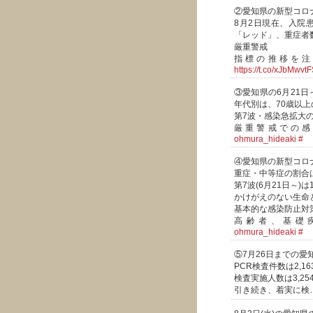
②愛知県の新型コロ
8月2日現在、入院
「レッド」、重症者
厳重警戒
指標の推移を注
https://t.co/xJbMwvt
③愛知県の6月21日
年代別は、70歳以上の
第7波・感染急拡大
厳重警戒での
ohmura_hideaki
#
④愛知県の新型コロ
重症・中等症の割合は
第7波(6月21日～)は
かけがえのない生命
基本的な感染防止対
高齢者、基礎
ohmura_hideaki
#
⑤7月26日までの
PCR検査件数は2,163
検査実施人数は3,254
引き続き、着実に検