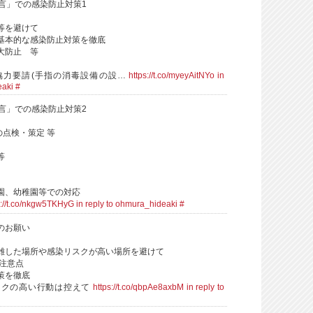
宣言」での感染防止対策1
等を避けて
基本的な感染防止対策を徹底
大防止 等
協力要請(手指の消毒設備の設…
https://t.co/myeyAitNYo
in
eaki
#
宣言」での感染防止対策2
の点検・策定 等
等
園、幼稚園等での対応
s://t.co/nkgw5TKHyG
in reply to ohmura_hideaki
#
のお願い
雑した場所や感染リスクが高い場所を避けて
の注意点
策を徹底
スクの高い行動は控えて
https://t.co/qbpAe8axbM
in reply to