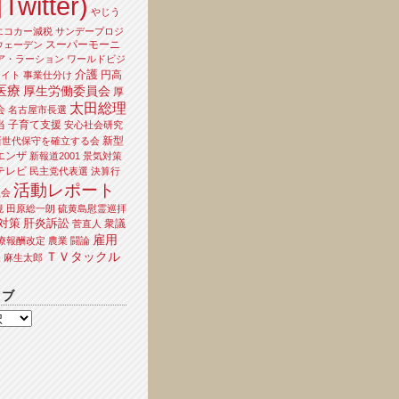
Twitter)
やじう
エコカー減税
サンデープロジ
スーパーモーニ
ウェーデン
ア・ラーション
ワールドビジ
介護
円高
ライト
事業仕分け
医療
厚生労働委員会
厚
太田総理
会
名古屋市長選
当
子育て支援
安心社会研究
新型
新世代保守を確立する会
エンザ
新報道2001
景気対策
テレビ
民主党代表選
決算行
活動レポート
員会
境
田原総一朗
硫黄島慰霊巡拝
対策
肝炎訴訟
衆議
菅直人
雇用
療報酬改定
農業
闘論
ＴＶタックル
夫
麻生太郎
イブ