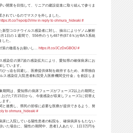
早い開業を目指して、リニアの建設促進に取り組んで参りま
置されているのでマスクを外しました。
https://t.co/7epoIp3Vmv
in reply to ohmura_hideaki
#
た新型コロナウイルス感染者に対し、抽出によりゲノム解析
月1日の１週間で、556件のうち487件(87.6％)がBA.5系統
ました。
対策の徹底をお願いし…
https://t.co/JCzDxGBOtJ
#
ス感染症の第7波の感染拡大により、愛知県の確保病床にお
加しています。
のひっ迫を回避し、医療提供体制を維持するため、本県独自
ルス感染症入院患者転院受入医療機関交付金」を創設しま
象期間は、愛知県の病床フェーズがフェーズ2以上の期間と
き上げた7月15日から、今後感染が収束しフェーズ1に切替え
します。
関と連携し、県民の皆様に必要な医療が提供できるよう、努
eply to ohmura_hideaki
#
病床に入院している陽性患者の転院を、確保病床をもたない
頂いた場合に、陽性の期間中、患者1人あたり、1日3万円を