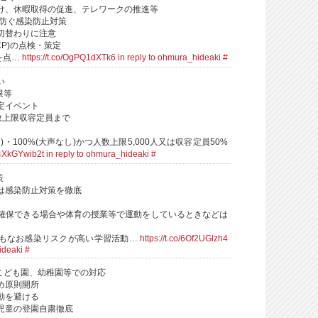
け、休暇取得の促進、テレワークの推進等
を防ぐ感染防止対策
切替わりに注意
BCP)の点検・策定
)を点…
https://t.co/OgPQ1dXTk6
in reply to ohmura_hideaki
#
い
限等
定イベント
数上限収容定員まで
)・100%(大声なし)かつ人数上限5,000人又は収容定員50%
o/4XkGYwib2t
in reply to ohmura_hideaki
#
策
は感染防止対策を徹底
確保できる場合や体育の授業等で運動をしているときなどは
もなお感染リスクが高い学習活動…
https://t.co/6Of2UGlzh4
ideaki
#
定こども園、幼稚園等での対応
め原則開所
動を避ける
児童の登園自粛徹底