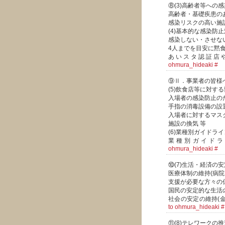
⑧(3)高齢者等への
高齢者・基礎疾患の
感染リスクの高い施
(4)基本的な感染防
感染しない・させな
4人までを目安に黙
あいスタ認証店
ohmura_hideaki
#
⑨Ⅱ．事業者の皆様
(5)飲食店等に対す
入場者の感染防止の
手指の消毒設備の設
入場者に対するマス
施設の換気 等
(6)業種別ガイドラ
業種別ガイド
ohmura_hideaki
#
⑩(7)生活・経済の
医療体制の維持(病院
支援が必要な方々の
国民の安定的な生活
社会の安定の維持(
to ohmura_hideaki
#
⑪(8)テレワークの