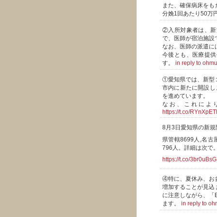
また、確保病床をも
分娩1回あたり50
②入所対象者は、新
で、医師が宿泊施設
なお、医師の派遣に
今後とも、医療提供
す。
in reply to ohm
①愛知県では、新型
市内に新たに開設しま
を進めています。
なお、これにより
https://t.co/RYnXpET
8月3日愛知県の新規
県管轄8699人,名古
796人。詳細は次で
https://t.co/3br0uB
④特に、夏休み、お
増加することが見込
に注意しながら、「
ます。
in reply to o