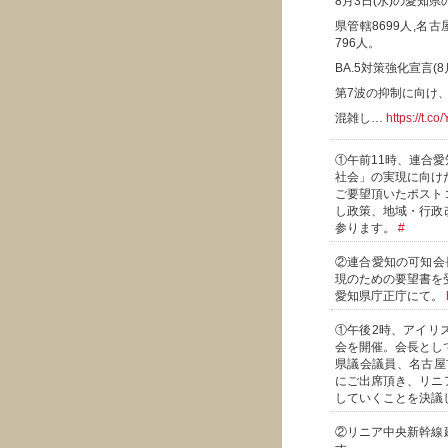
8月3日(水)の愛知県
県管轄8699人,名古
796人。
BA.5対策強化宣言(8
第7波の抑制に向け
混雑し…
https://t.c
①午前11時、連合
社会」の実現に向け
ご要望頂いたポスト
し政策、地域・行政
参ります。
#
②連合愛知の可知会長
現のための要望書を
愛知県庁正庁にて。
①午後2時、アイリ
会を開催。会長とし
県議会議員、名古屋
にご出席頂き、リニ
していくことを決議
②リニア中央新幹線