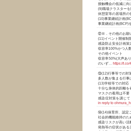
接触機会の低減に向
(9)職場クラスター
休憩室等の居場所の
(10)事業継続計画(
事業継続計画(BCP
⑫Ⅲ．その他のお願
(11)イベント開催制
感染防止安全計画策
収容率100%かつ人
その他イベント
収容率50%(大声あり
のいず…
https://t.c
⑬(12)行事等での対
多人数が集まる行事
(13)学校等での対応
十分な身体的距離を
マスクの着用は不要
感染症対策を講じて
in reply to ohmura_h
⑭(14)保育所、認
社会的機能維持のた
感染リスクが高い活
発熱等の症状がある