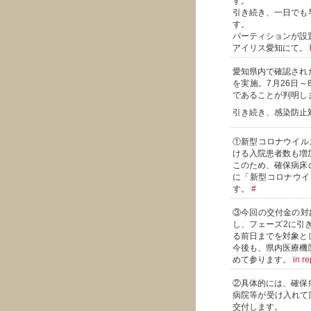
す。
引き続き、一日でも
す。
パーティションが設
アイリス愛知にて。
愛知県内で確認され
を実施。7月26日～8
であることが判明し
引き続き、感染防止
①新型コロナウイル
ける入院患者数も増
このため、確保病床
に「新型コロナウイ
す。
#
③今回の交付金の対
し、フェーズ2に引
る前日までを対象と
今後も、県内医療機
めて参ります。
in r
②具体的には、確保
病院等が受け入れて
交付します。