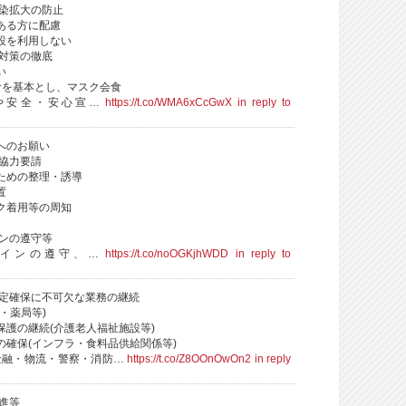
感染拡大の防止
ある方に配慮
設を利用しない
止対策の徹底
い
食を基本とし、マスク会食
や安全・安心宣…
https://t.co/WMA6xCcGwX
in reply to
へのお願い
る協力要請
ための整理・誘導
置
ク着用等の周知
インの遵守等
ラインの遵守、…
https://t.co/noOGKjhWDD
in reply to
安定確保に不可欠な業務の継続
・薬局等)
保護の継続(介護老人福祉施設等)
の確保(インフラ・食料品供給関係等)
金融・物流・警察・消防…
https://t.co/Z8OOnOwOn2
in reply
推進等