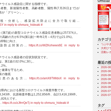
Official
ナウイルス感染症に関する指標です。
患者数、新規陽性者数、高齢者数、陽性率(7月26日まで)が
数が「グリーン」。
視・分析し、感染拡大防止に全力で取り組…
FSY
in reply to ohmura_hideaki
#
～(第7波)の新型コロナウイルス感染症患者数は257374人。
高齢の方が6.5%(第1波(一昨年2月～4月)では21.0%)。
カテゴ
の抑制に向け、
つぶや
感染防止対策の…
https://t.co/WZKohwws6E
in reply to
大村ひで
活動レ
ナウイルス感染者の症状別状況です。
、第1波の32.0%に対し、
最近の
1.2%。
2026-
と健康を守るため、
2026-
策の徹底
2026-
疾患のある方…
https://t.co/amX8TWldxX
in reply to
2026-
2026-
2026-
愛知県内における新型コロナウイルス検査件数です。
2026-
,343件、抗原検査件数は1,252,856件、合計3,416,199件。
2026-
,826人です。
…
https://t.co/zJfrrrQeTj
in reply to ohmura_hideaki
#
タグ