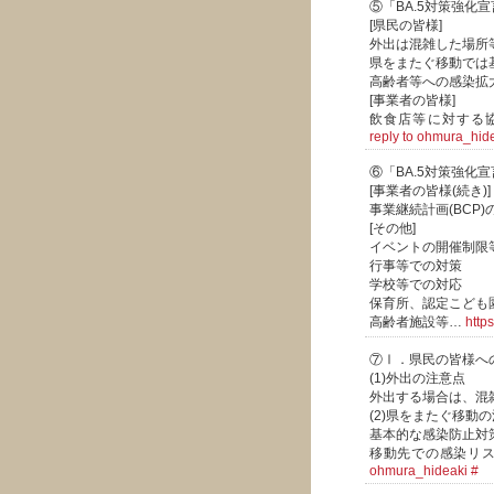
⑤「BA.5対策強化
[県民の皆様]
外出は混雑した場所
県をまたぐ移動では
高齢者等への感染拡
[事業者の皆様]
飲食店等に対する
reply to ohmura_hid
⑥「BA.5対策強化
[事業者の皆様(続き)]
事業継続計画(BCP)
[その他]
イベントの開催制限
行事等での対策
学校等での対応
保育所、認定こども
高齢者施設等…
http
⑦Ⅰ．県民の皆様へ
(1)外出の注意点
外出する場合は、混
(2)県をまたぐ移動
基本的な感染防止対
移動先での感染リ
ohmura_hideaki
#