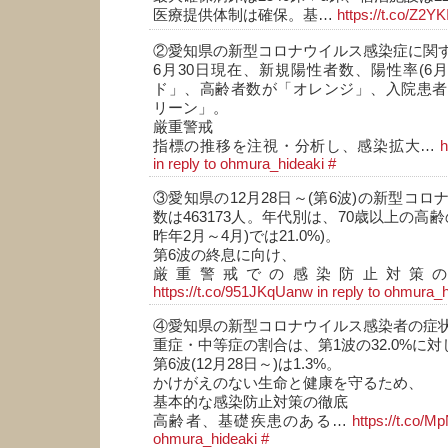
医療提供体制は確保。基…
https://t.co/Z2Y
②愛知県の新型コロナウイルス感染症に関
6月30日現在、新規陽性者数、陽性率(6月
ド」、高齢者数が「オレンジ」、入院患者
リーン」。
厳重警戒
指標の推移を注視・分析し、感染拡大…
h
in reply to ohmura_hideaki
#
③愛知県の12月28日～(第6波)の新型コ
数は463173人。年代別は、70歳以上の高齢の
昨年2月～4月)では21.0%)。
第6波の終息に向け、
厳重警戒での感染防止対策
https://t.co/951JKqUanw
in reply to ohmura_
④愛知県の新型コロナウイルス感染者の症
重症・中等症の割合は、第1波の32.0%に対
第6波(12月28日～)は1.3%。
かけがえのない生命と健康を守るため、
基本的な感染防止対策の徹底
高齢者、基礎疾患のある…
https://t.co/
ohmura_hideaki
#