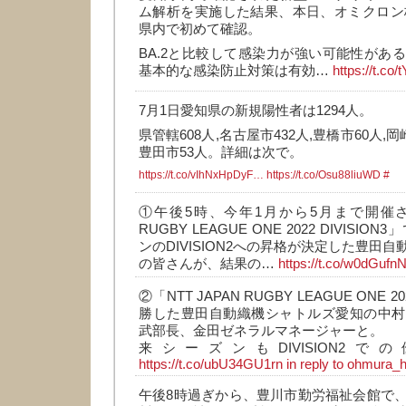
ム解析を実施した結果、本日、オミクロン株のB
県内で初めて確認。
BA.2と比較して感染力が強い可能性があ
基本的な感染防止対策は有効…
https://t.co
7月1日愛知県の新規陽性者は1294人。
県管轄608人,名古屋市432人,豊橋市60人,岡
豊田市53人。詳細は次で。
https://t.co/vIhNxHpDyF…
https://t.co/Osu88liuWD
#
①午後5時、今年1月から5月まで開催された
RUGBY LEAGUE ONE 2022 DIVIS
ンのDIVISION2への昇格が決定した豊田
の皆さんが、結果の…
https://t.co/w0dGufn
②「NTT JAPAN RUGBY LEAGUE ONE 20
勝した豊田自動織機シャトルズ愛知の中村
武部長、金田ゼネラルマネージャーと。
来シーズンもDIVISION2
https://t.co/ubU34GU1rn
in reply to ohmura_h
午後8時過ぎから、豊川市勤労福祉会館で