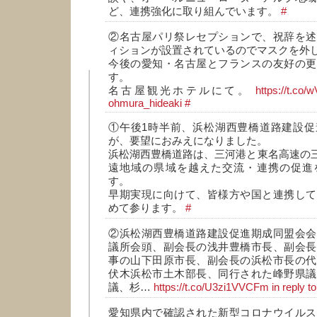
ど、連携強化に取り組んでいます。
#
②名古屋パリ祭レセプションで、祝辞を述
ィションが設置されているのでマスクを外
今後の愛知・名古屋とフランスの友好の更
す。
名古屋観光ホテルにて。
https://t.co/
ohmura_hideaki
#
①午後1時半前、浜松湖西豊橋道路建設促
が、要望におみえになりました。
浜松湖西豊橋道路は、三河港と東名高速の三
遠地域の県域を越えた交流・連携の促進
す。
早期実現に向けて、皆様方や国と連携して
めて参ります。
#
②浜松湖西豊橋道路建設促進期成同盟会会
議所会頭、副会長の浅井豊橋市長、副会長
事の山下田原市長、副会長の浜松市長の代
伏木浜松市土木部長、同行された峰野県議
議、杉…
https://t.co/U3zi1VVCFm
in reply 
愛知県内で確認された新型コロナウイルス