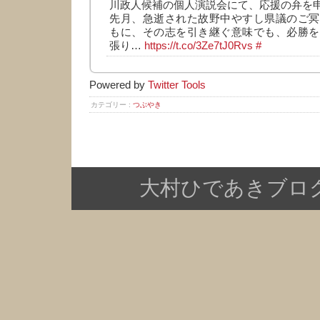
川政人候補の個人演説会にて、応援の弁を
先月、急逝された故野中やすし県議のご冥
もに、その志を引き継ぐ意味でも、必勝を
張り…
https://t.co/3Ze7tJ0Rvs
#
Powered by
Twitter Tools
カテゴリー :
つぶやき
大村ひであきブログ Copy