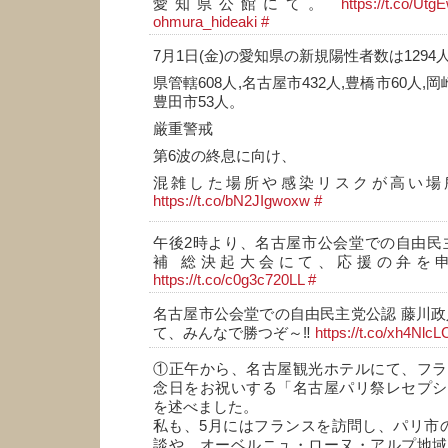
愛知県公館にて。
https://t.co/Ut
ohmura_hideaki
#
7月1日(金)の愛知県の新規陽性者数は1294
県管轄608人,名古屋市432人,豊橋市60人,岡
豊田市53人。
厳重警戒
第6波の終息に向け、
混雑した場所や感染リスクが高い場
https://t.co/bN2JIgwoxw
#
午後2時より、名古屋市公会堂での自由民
補 総決起大会にて、応援の弁を
https://t.co/c0g3c720LL
#
名古屋市公会堂での自由民主党公認 藤川政
て、みんなで勝つぞ～‼️
https://t.co/xh4NlcL
①正午から、名古屋観光ホテルにて、フラ
念日をお祝いする「名古屋パリ祭レセプシ
を述べました。
私も、5月にはフランスを訪問し、パリ市
談や、オーベルニュ・ローヌ・アルプ地域