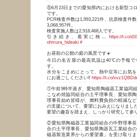
⑤6月23日までの愛知県内における新型コ
です。
PCR検査件数は1,993,221件、抗原検査件数は
3,068,957件。
検査実施人数は2,918,468人です。
引き続き、着実に検…
https://t.co/d
ohmura_hideaki
#
お昼前の公館の庭の風景です☀️
今日の名古屋の最高気温は40℃の予報で
す。
水分をこまめにとって、熱中症等にお気を
にお過ごしください‼️
https://t.co/xvz1QBDd
①午前9時半過ぎ、愛知県陶磁器工業協同
こなめ焼協同組合の土平理事長、愛知県陶
理事長始め皆様が、燃料費負担の軽減など
の支援について、要望におみえになりまし
要望の趣旨を踏まえ、しっかり研究して参
②愛知県陶磁器工業協同組合の中野理事長
合の土平理事長、愛知県陶器瓦工業組合の
磁器製造業界からの要望書」を受け取りま