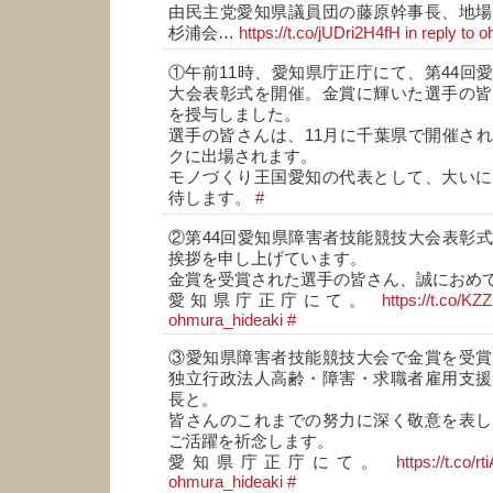
由民主党愛知県議員団の藤原幹事長、地場
杉浦会…
https://t.co/jUDri2H4fH
in reply to 
①午前11時、愛知県庁正庁にて、第44回
大会表彰式を開催。金賞に輝いた選手の皆
を授与しました。
選手の皆さんは、11月に千葉県で開催さ
クに出場されます。
モノづくり王国愛知の代表として、大いに
待します。
#
②第44回愛知県障害者技能競技大会表彰
挨拶を申し上げています。
金賞を受賞された選手の皆さん、誠におめ
愛知県庁正庁にて。
https://t.co/K
ohmura_hideaki
#
③愛知県障害者技能競技大会で金賞を受賞
独立行政法人高齢・障害・求職者雇用支援
長と。
皆さんのこれまでの努力に深く敬意を表し
ご活躍を祈念します。
愛知県庁正庁にて。
https://t.co/r
ohmura_hideaki
#