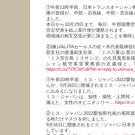
①午前11時半前、日本トランスオーシャン航
隊の皆様が、中部－石垣線、中部－宮古線
ました。
本日から10月29日まで、毎日、中部国際
宮古空港を結ぶ直行便が運航されます。
両地域の相互交流が更に深まることを期待
②(株)JALJTAセールスの佐々木代表取締役
部支社の渡邊副支社長、「ミス八重山 星
「ミス宮古島 ミスサンゴ」の久貝真里奈
シャン航空客室乗務員の近森様と。
https://t.co/7YfCWCdPNh
in reply to ohmura
①午前10時半前、ミス・ジャパン2022愛
んが、9月16日に開催されるミス・ジャパ
におみえになりました。
ミス・ジャパンは、知性・感性・人間性・
備えた、女性のオピニオンリー…
https://t
②ミス・ジャパン2022愛知県代表の尾関
る時だけマスクを外しました。
9月16日に開催されるミス・ジャパン日本
しています。