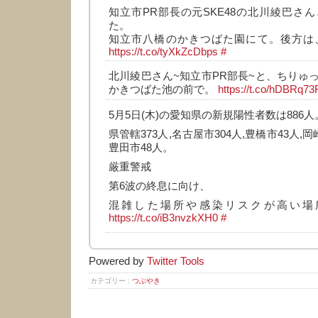
知立市PR部長の元SKE48の北川綾巴さ
た。
知立市八橋のかきつばた園にて。後方は
https://t.co/tyXkZcDbps
#
北川綾巴さん~知立市PR部長~と、ちりゅ
かきつばた池の前で。
https://t.co/hDBRq7
5月5日(木)の愛知県の新規陽性者数は886人
県管轄373人,名古屋市304人,豊橋市43人,岡
豊田市48人。
厳重警戒
第6波の終息に向け、
混雑した場所や感染リスクが高い場
https://t.co/iB3nvzkXH0
#
Powered by
Twitter Tools
カテゴリー :
つぶやき