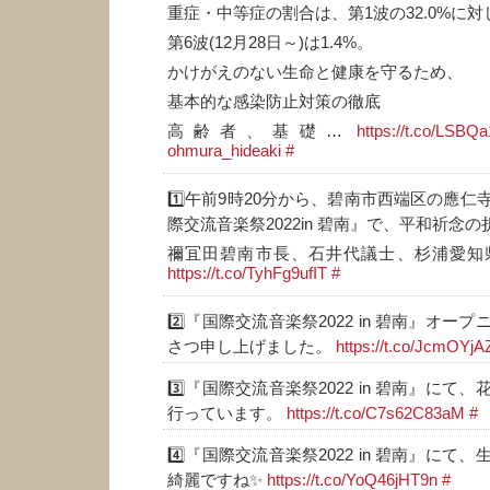
重症・中等症の割合は、第1波の32.0%に対
第6波(12月28日～)は1.4%。
かけがえのない生命と健康を守るため、
基本的な感染防止対策の徹底
高齢者、基礎…
https://t.co/LSB
ohmura_hideaki
#
1️⃣午前9時20分から、碧南市西端区の應
際交流音楽祭2022in 碧南』で、平和祈念
禰冝田碧南市長、石井代議士、杉浦愛知
https://t.co/TyhFg9ufIT
#
2️⃣『国際交流音楽祭2022 in 碧南』オ
さつ申し上げました。
https://t.co/JcmOYjA
3️⃣『国際交流音楽祭2022 in 碧南』に
行っています。
https://t.co/C7s62C83aM
#
4️⃣『国際交流音楽祭2022 in 碧南』に
綺麗ですね✨
https://t.co/YoQ46jHT9n
#