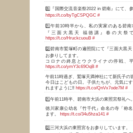
5️⃣『国際交流音楽祭2022 in 碧南』に
https://t.co/byTgCSPQGC
#
1️⃣午前10時半から、私の実家のある碧
『三面大黒天 福徳講』春の大祭
https://t.co/HruckcuouB
#
2️⃣碧南市鷲塚町の遍照院にて『三面大黒天
お参りしてます。
コロナの終息とウクライナの停戦、平
https://t.co/ymY3c69OqB
#
午前11時過ぎ、鷲塚天満神社にて新氏子の
今日はこどもの日。子供たちが、元気にす
れますように‼️
https://t.co/QnVx7ode7M
#
1️⃣午前11時半、碧南市大浜の東照宮祭礼へ
徳川家康公幼名『竹千代』命名の寺「称名
ます。
https://t.co/34u5hza141
#
2️⃣三河大浜の東照宮をお参りしています。