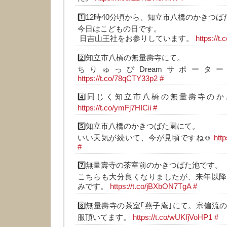
1️⃣12時40分頃から、知立市八橋のかきつ
今日はこどもの日です。
日吉山王社をお参りしています。
https://
2️⃣知立市八橋の無量壽寺にて。
ちりゅっぴDreamサポータ
https://t.co/78qCTY33p2
#
4️⃣同じく知立市八橋の無量壽寺の
https://t.co/ymFj7HICii
#
5️⃣知立市八橋のかきつばた園にて。
いい天気が続いて、今が見頃ですね☺️
htt
#
7️⃣無量壽寺の茶室前のかきつばた池です。
こちらも大分良くなりましたが、来年以降
みです。
https://t.co/jBXbON7TgA
#
8️⃣無量壽寺の茶室｢燕子庵｣にて。宗偏流
服頂いてます。
https://t.co/wUKfjVoHP1
#