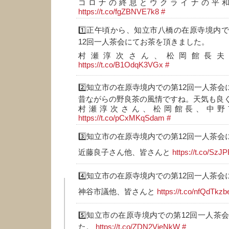
コロナの終息とウクライナの平和
https://t.co/fgZBNVE7k8
#
1️⃣正午頃から、知立市八橋の在原寺境内
12回一人茶会にてお茶を頂きました。
村瀬淳次さん、松岡館長夫
https://t.co/B1OdqK3VGx
#
2️⃣知立市の在原寺境内での第12回一人茶会
昔ながらの野良茶の風情ですね。天気も良
村瀬淳次さん、松岡館長、中野
https://t.co/pCxMKqSdam
#
3️⃣知立市の在原寺境内での第12回一人茶
近藤良子さん他、皆さんと
https://t.co/Sz
4️⃣知立市の在原寺境内での第12回一人茶
神谷市議他、皆さんと
https://t.co/nfQdTkzb
5️⃣知立市の在原寺境内での第12回一人茶
た。
https://t.co/ZDN2VieNkW
#