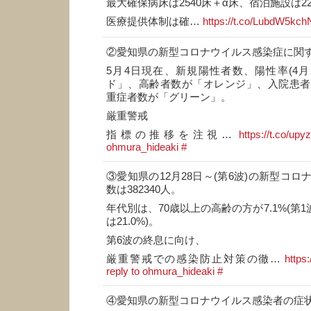
最大確保病床は2540床＋α床、宿泊施設は22
医療提供体制は確…
https://t.co/LubdW5kch
②愛知県の新型コロナウイルス感染症に関
5月4日現在、新規陽性者数、陽性率(4月2
ド」、高齢者数が「オレンジ」、入院患者
重症者数が「グリーン」。
厳重警戒
指標の推移を注視…
https://t.co/up
ohmura_hideaki
#
③愛知県の12月28日～(第6波)の新型コ
数は382340人。
年代別は、70歳以上の高齢の方が7.1%(第1
は21.0%)。
第6波の終息に向け、
厳重警戒での感染防止対策の徹…
https
reply to ohmura_hideaki
#
④愛知県の新型コロナウイルス感染者の症