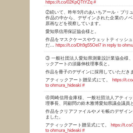
https://t.co/02KpQTtYZq
#
②続いて、昨年9月のあいちアール・ブリ
作品の中から、デザインされた企業のノベ
原画などを視察しています。
愛知県信用保証協会様と。
作品をマスクケースやウェットティッシュ
だ…
https://t.co/Dh9g55Oel7
in reply to ohm
③ 一般社団法人愛知県測量設計業協会様
ックアートの須藤伸枝理事長と。
作品を冊子のデザインに採用していただき
アティックアート贈呈式にて。
https://t.
to ohmura_hideaki
#
④岡崎信用金庫様、一般社団法人アティッ
理事長、同顧問の鈴木雅博愛知県議会議員
作品をクリアファイルやメモ帳のデザイン
ました。
アティックアート贈呈式にて。
https://t.
to ohmura_hideaki
#