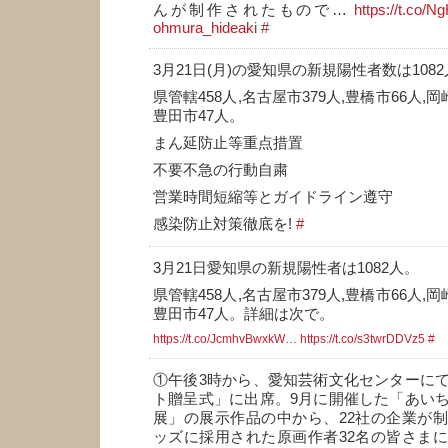
んが制作されたもので…
https://t.co/
ohmura_hideaki
#
3月21日(月)の愛知県の新規陽性者数は108
県管轄458人,名古屋市379人,豊橋市66人,岡
豊田市47人。
まん延防止等重点措置
不要不急の行動自粛
営業時間短縮等とガイドライン遵守
感染防止対策徹底を!
#
3月21日愛知県の新規陽性者は1082人。
県管轄458人,名古屋市379人,豊橋市66人,岡
豊田市47人。詳細は次で。
https://t.co/JcmhvBwxkW…
https://t.co/s3twrDDVz5
#
①午後3時から、愛知芸術文化センターに
ト贈呈式」に出席。9月に開催した「あい
展」の展示作品の中から、22社の企業が
ッズに採用された原画作者32名の皆さま