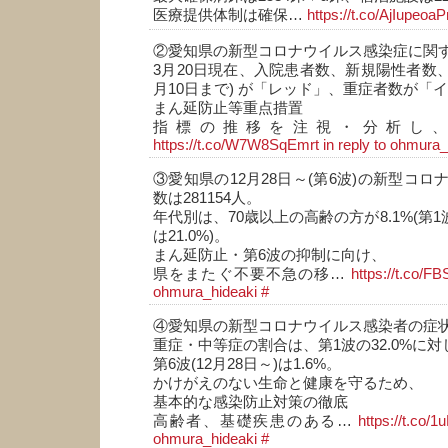
医療提供体制は確保…
https://t.co/AjIupeoaP
②愛知県の新型コロナウイルス感染症に関
3月20日現在、入院患者数、新規陽性者数、
月10日まで) が「レッド」、重症者数が「
まん延防止等重点措置
指標の推移を注視・分析し
https://t.co/W7W8SqEmrt
in reply to ohmura_
③愛知県の12月28日～(第6波)の新型コ
数は281154人。
年代別は、70歳以上の高齢の方が8.1%(第1
は21.0%)。
まん延防止・第6波の抑制に向け、
県をまたぐ不要不急の移…
https://t.co/
ohmura_hideaki
#
④愛知県の新型コロナウイルス感染者の症
重症・中等症の割合は、第1波の32.0%に対
第6波(12月28日～)は1.6%。
かけがえのない生命と健康を守るため、
基本的な感染防止対策の徹底
高齢者、基礎疾患のある…
https://t.co/
ohmura_hideaki
#