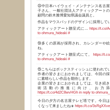
㉓中日本ハイウェイ・メンテナンス名古屋
子さん、一般社団法人アティックアートの
顧問の鈴木雅博愛知県議会議員と。
作品をマウスパッドのデザインに採用して
アティックアート贈呈式に…
https://t.c
to ohmura_hideaki
#
㉔多くの原画が採用され、カレンダーや絵
ね。
アティックアート贈呈式にて。
https://t.
to ohmura_hideaki
#
㉕こちらはボックスティッシュに使われて
作者の皆さまにおかれましては、今回の採
に素晴らしい作品を期待します。
企業の皆さまにおかれましては、引き続き
術活動の推進に向け、お力
https://t.co/4d2C8wvHGh
in reply to ohmura_
今日の夕方の名古屋テレビ塔です。今日は
くなって来ましたね☀️
https://t.co/3sRgXXv