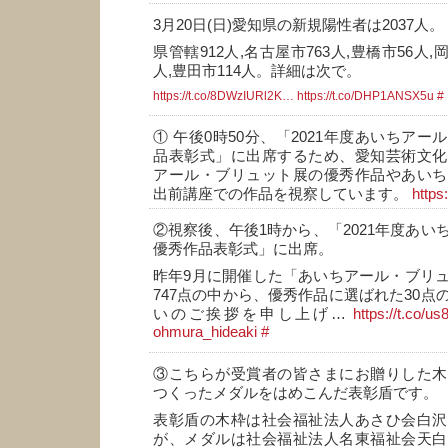
3月20日(日)愛知県の新規陽性者は2037人。
県管轄912人,名古屋市763人,豊橋市56人,岡
人,豊田市114人。詳細は次で。
https://t.co/8DWzIURl2K…
https://t.co/DHP1ANSX5u
#
① 午後0時50分、「2021年度あいちア
品表彰式」に出席するため、愛知芸術文化
アール・ブリュット展の優秀作品やあいち
出前講座での作品を視察しています。
https
②視察後、午後1時から、「2021年度あい
優秀作品表彰式」に出席。
昨年9月に開催した「あいちアール・ブリ
747点の中から、優秀作品に選ばれた30点
いのご挨拶を申し上げ…
https://t.co/
ohmura_hideaki
#
③こちらが受賞者の皆さまにお贈りした木
つくったメダルをはめこんだ表彰盾です。
表彰盾の木枠は社会福祉法人あさひ会白沢
が、メダルは社会福祉法人名東福祉会天白