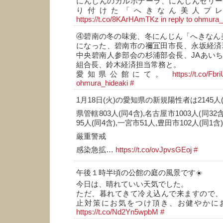
にんじんのカルボナーラ、にんじんゼリー
り付けた「へきなん美人プ
https://t.co/8KArHAmTKz
in reply to ohmura_
④碧南の冬の味覚、冬にんじん「へきなん
になった、碧南市の禰冝田市長、永坂経済
中央碧南人参部会の杉浦部会長、JAあい
組合長、鈴木経済担当常務と。
愛知県公館にて。
https://t.co/Fb
ohmura_hideaki
#
1月18日(火)の愛知県の新規陽性者は2145人
県管轄803人(同4含),名古屋市1003人(同32
95人(同4含),一宮市51人,豊田市102人(同1含
厳重警戒
感染急拡…
https://t.co/ovJpvsGEoj
#
午後１時半頃の公館の庭の風景です☀️
今日は、晴れていい天気でした。
ただ、暮れてきて冷え込んで来ますので、
止対策にお気をつけ頂き、お健やかにお
https://t.co/Nd2Yn5wpbM
#