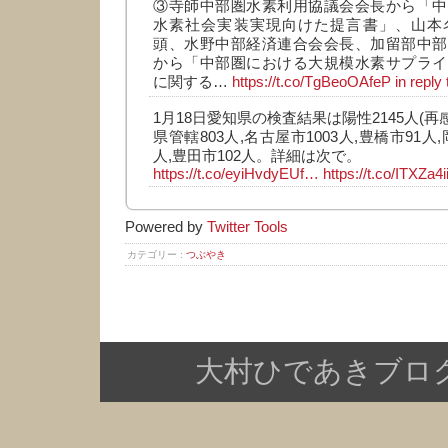
③寺師中部圏水素利用協議会会長から「中
水素社会実装実現向けた提言書」、山本
頭、水野中部経済連合会会長、加留部中部
から「中部圏における大規模水素サプライ
に関する…
https://t.co/TgBeoOAfeP
in reply
1月18日愛知県の検査結果は陽性2145人(再感
県管轄803人,名古屋市1003人,豊橋市91人,
人,豊田市102人。詳細は次で。
https://t.co/eyiHvdyEUf…
https://t.co/ITXZa4
Powered by
Twitter Tools
カテゴリー :
つぶやき
大村ひであきブログ Copy