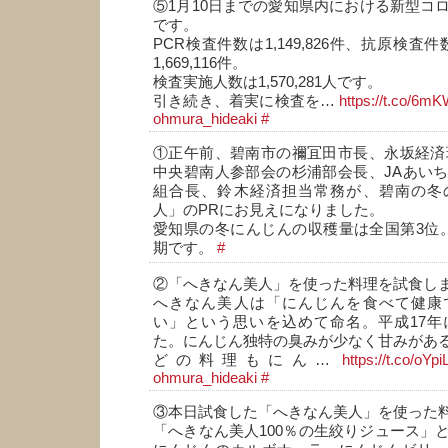
⑤1月10日までの愛知県内における新型コ
です。
PCR検査件数は1,149,826件、抗原検査件数
1,669,116件。
検査実施人数は1,570,281人です。
引き続き、着実に検査を…
https://t.co/
ohmura_hideaki
#
①正午前、碧南市の禰冝田市長、永坂経済
中央碧南人参部会の杉浦部会長、JAあい
組合長、鈴木経済担当常務が、碧南の冬
人」のPRにお見えになりました。
愛知県の冬にんじんの収穫量は全国第3位
期です。
#
②「へきなん美人」を使った料理を試食し
へきなん美人は「にんじんを食べて健康
い」という思いを込めて命名。平成17年
た。にんじん独特の臭みが少なく甘みがあ
どの料理もにん…
https://t.co/oY
ohmura_hideaki
#
③本日試食した「へきなん美人」を使った
「へきなん美人100％の生絞りジュース」