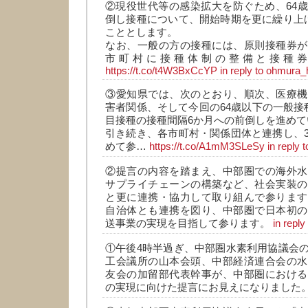
②現役世代等の感染拡大を防ぐため、64
倒し接種について、開始時期を更に繰り上
こととします。
なお、一般の方の接種には、原則接種券が
市町村に接種体制の整備と接種
https://t.co/t4W3BxCcYP
in reply to ohmura_
③愛知県では、次のとおり、順次、医療機
害者関係、そして今回の64歳以下の一般接
目接種の接種間隔6か月への前倒しを進めて
引き続き、各市町村・関係団体と連携し、
めて参…
https://t.co/A1mM3SLeSy
in reply
②提言の内容を踏まえ、中部圏での海外水
サプライチェーンの構築など、社会実装の
と更に連携・協力して取り組んで参ります
自治体とも連携を図り、中部圏で日本初の
送事業の実現を目指して参ります。
in repl
①午後4時半過ぎ、中部圏水素利用協議会
工会議所の山本会頭、中部経済連合会の水
友会の加留部代表幹事が、中部圏における
の実現に向けた提言にお見えになりました