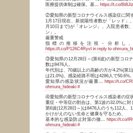
医療提供体制は確保。基…
https://t.co/Bt8
②愛知県の新型コロナウイルス感染症に関
1月17日現在、新規陽性者数が「レッド」、
月10日まで)が「オレンジ」、入院患者数
ン」。
厳重警戒
指標の推移を注視・分析し
https://t.co/P126C4RyvI
in reply to ohmura_h
③愛知県の12月28日～(第6波)の新型コ
数は8476人。
年代別は、70歳以上の高齢の方が4.2%(第1
は21.0%)。感染経路不明は4286人で50.6%
愛知県の感染状況が厳重…
https://t.co/
ohmura_hideaki
#
④愛知県の新型コロナウイルス感染者の症
重症・中等症の割合は、第1波の32.0%に対
第6波(12月28日～)は8476人のうち112人、1
かけがえのない生命と健康を守るため、
基本的な感染防止対策の徹…
https://t.co
ohmura_hideaki
#