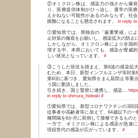
②オミクロン株は、感染力の強さから爆発
り、医療提供体制がひっ迫し、通常の医療
えかねない可能性があるのみならず、社会
困難になることも懸念されます。
in reply t
①愛知県では、県独自の「厳重警戒」によ
止対策の徹底をお願いし、感染拡大の防止
しかしながら、オミクロン株により全国的
増する中、本県においても、感染が脅威的
しい状況となっています。
#
③こうした状況を踏まえ、第6波の感染拡
むため、本日、新型インフルエンザ等対策特
第6項に基づき、愛知県をまん延防止等重
う国に要請しました。
引き続き、国と緊密に連携し、感染…
http
in reply to ohmura_hideaki
#
①愛知県では、新型コロナワクチンの3回
従事者や高齢者等に加えて、64歳以下の一
種間隔を6か月に前倒して接種できるものと
一方で、オミクロン株による感染が急速に
現役世代の感染が広がっています。
#