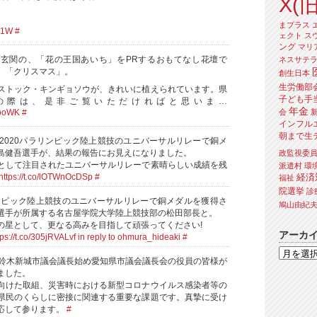
X(旧
まプラス
sj1W
#
ェクト
ス
ング
マリ
玄関の、「花の王国あいち」をPRするおもてなし花壇で
ネスサテ
、「クリスマス」。
創生日本
生労働部
ストック・キンギョソウが、きれいに植えられています。県
子ども手
の際は、是非ご覧いただければと思いま…
年金
会
KooWK
#
インフル
朝まで生
京2020パラリンピック陸上競技のユニバーサルリレーで銅メ
島健吾選手が、結果の報告にお見えになりました。
政監視委
として注目されたユニバーサルリレーで素晴らしい成績を残
派遣村
環
経済
https://t.co/lOTWnOcDSp
#
福祉
院選挙
診
リンピック陸上競技のユニバーサルリレーで銅メダルを獲得さ
鳩山由紀
選手が所属する名古屋学院大学陸上競技部の松田部長と。
の星として、更なる高みを目指して頑張ってください!
アーカ
tps://t.co/305jRVALvf
in reply to ohmura_hideaki
#
、鈴木新城市議会議長始め愛知県市議会議長会の役員の皆様が
ました。
向けた取組、災害時における新型コロナウイルス感染者等の
県民のくらしに密接に関連する重要な課題です。真摯に受け
応して参ります。
#