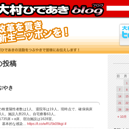
5 の投稿
日
月
1
つぶやき
7
8
14
15
21
22
県の検査陽性者数は1人、退院等は19人。現時点で、確保病床
28
29
0人。施設入所20人。自宅療養63人。
« 10月
735床＋α床、宿泊施設は1628室。
。基本的な感染…
https://t.co/wRU5k09kgi
#