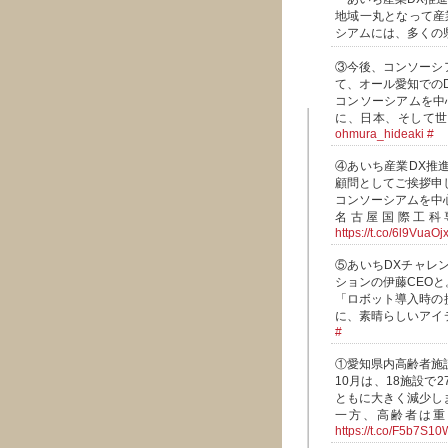
地域一丸となって産
シアムには、多くの
③今後、コンソーシ
て、オール愛知での
コンソーシアムを中
に、日本、そして
ohmura_hideaki
#
④あいち産業DX推
顧問としてご挨拶申
コンソーシアムを中
名古屋国際工科
https://t.co/6l9VuaOj
⑤あいちDXチャレ
ションの伊藤CEO
「ロボット導入時の
に、素晴らしいアイ
#
①愛知県内高齢者施
10月は、18施設で
ともに大きく減少し
一方、高齢者は重
https://t.co/F5b7S1