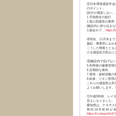
②日本環境感染学会
のポイント」
[自分が感染しない、
1.手指衛生の励行
2.個人防護具の着用
[施設内に持ち込まな
3.面会やプ…
https:/
④現在、11月末ま
施設・事業所におか
こうした検査ととも
ける感染拡大防止に
③[施設内で拡げない
5.利用者の健康管理
6.定期的な換気
7.環境・器材消毒の
8.給食、リネン管理
これらの感染防止対
ようお願いします。
①午後5時前、レイ
見えになりました。
愛知県は、テキサス
県内18市町村が
https://t.co/aquh6zD