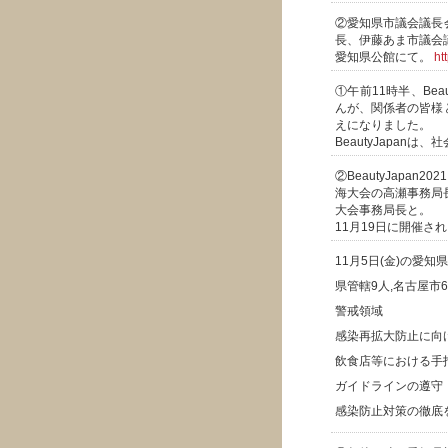
②愛知県市議会議長
長、伊藤あま市議会
愛知県公館にて。
ht
①午前11時半、Bea
んが、関係者の皆様
えになりました。
BeautyJapan
②BeautyJapan
海大会の高瀬事務局長、
大会事務局長と。
11月19日に開催さ
11月5日(金)の愛
県管轄9人,名古屋市6
警戒領域
感染再拡大防止に向
飲食店等における手
ガイドラインの遵守
感染防止対策の徹底