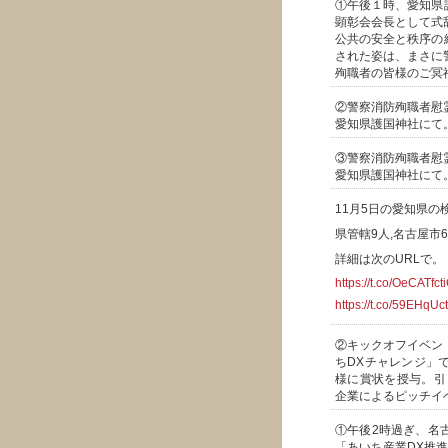
①午後１時、愛知県
顕彰会会長として式
公共の安全と秩序の
された姿は、まさに
殉職者の皆様のご冥
②警察消防殉職者慰
愛知県護国神社にて
③警察消防殉職者慰
愛知県護国神社にて
11月5日の愛知県の
県管轄9人,名古屋市
詳細は次のURLで。
https://t.co/OeCATfct
https://t.co/59EHqU
②キックオフイベン
ちDXチャレンジ」
様に賞状を授与。引
企業によるピッチイ
①午後2時過ぎ、名
「あいち産業DX推