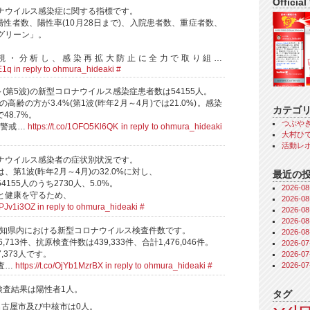
Official
ナウイルス感染症に関する指標です。
陽性者数、陽性率(10月28日まで)、入院患者数、重症者数、
グリーン」。
視・分析し、感染再拡大防止に全力で取り組…
AE1q
in reply to ohmura_hideaki
#
～(第5波)の新型コロナウイルス感染症患者数は54155人。
高齢の方が3.4%(第1波(昨年2月～4月)では21.0%)。感染
カテゴ
48.7%。
つぶや
が警戒…
https://t.co/1OFO5Kl6QK
in reply to ohmura_hideaki
大村ひで
活動レ
ナウイルス感染者の症状別状況です。
、第1波(昨年2月～4月)の32.0%に対し、
最近の
54155人のうち2730人、5.0%。
2026-
と健康を守るため、
2026-
AaPJv1i3OZ
in reply to ohmura_hideaki
#
2026-
2026-
の愛知県内における新型コロナウイルス検査件数です。
2026-
6,713件、抗原検査件数は439,333件、合計1,476,046件。
2026-
,373人です。
2026-
2026-
査…
https://t.co/OjYb1MzrBX
in reply to ohmura_hideaki
#
検査結果は陽性者1人。
タグ
名古屋市及び中核市は0人。