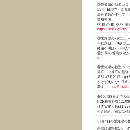
②愛知県の新型コロ
11月4日現在、新規
高齢者数がすべて「
警戒領域
指標の推移を注
https://t.co/3KyF9A
③愛知県の7月21日
年代別は、70歳以上の
経路不明は26399人で
愛知県の感染状況
#
④愛知県の新型コロ
重症・中等症の割合は
第5波(7月21日～)は
かけがえのない生命
基本…
https://t.co/
⑤10月28日まで
PCR検査件数は1,03
検査実施人数は1,387
引き続き、着実に検
11月4日の愛知県の
内訳は県管轄1人、