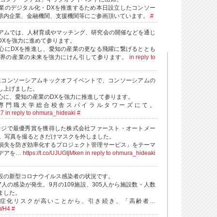
業のデジタル化・DXを推進するため本日設立したコンソー
県内企業、金融機関、支援機関等にご参画頂いています。
#
アムでは、人材育成やマッチング、研究会の開催などを通じ
DXを強力に進めて参ります。
心にDXを推進し、愛知の産業の更なる飛躍に繋げるととも
世界の産業の未来を強力にけん引して参ります。
in reply to
進コンソーシアムキックオフイベントで、コンソーシアムの
し上げました。
心に、愛知の産業のDXを強力に推進して参ります。
専門職大学総合校舎スパイラルタワーズにて。
x7
in reply to ohmura_hideaki
#
ンジで最優秀賞を獲得した株式会社ファースト・オートメー
と。写真を撮るときだけマスクを外しました。
損失を防ぎ効率化するプロジェクト管理サービス」をテーマ
デアを…
https://t.co/UJUGtjMken
in reply to ohmura_hideaki
設の新型コロナウイルス感染者の状況です。
27人の感染が発生。9月の109施設、305人から施設数・人数
ました。
症化リスクが高いことから、引き続き、「高齢者…
0WH4
#