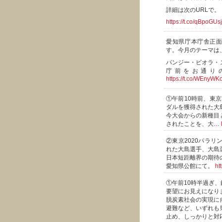
詳細は次のURLで。
https://t.co/qBpoGU
愛知県庁本庁舎正面
す。今月のテーマは
パンジー・ビオラ・
庁前をお通り
https://t.co/WEnyW
①午前10時前、東
ダルを獲得された大
今大会からの新種目
されたことを、大…
②東京2020パラ
れた大島選手、大島
日本短距離界の期待
愛知県公館にて。
ht
①午前10時半過ぎ
要望にお見えになり
脱炭素社会の実現に
避難など、いずれも
止め、しっかりと対