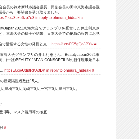
会会長の鈴木新城市議会議長、同副会長の田中東海市議会議
議長から、要望書を受け取りました。
tps://t.co/3bxo6zp7e3
in reply to ohmura_hideaki
#
utyJapan2021東海大会でグランプリを受賞した井土利恵さ
と、東海大会の様子や結果、日本大会での抱負の報告にお見
は、社会で活躍する女性の発掘と支…
https://t.co/FG5gQe8PYw
#
2021東海大会グランプリの井土利恵さん、BeautyJapan2021東
(一社)BEAUTY JAPAN CONSORTIUMの新保理事兼日本
れ…
https://t.co/UdptRKA3DK
in reply to ohmura_hideaki
#
知県の新規陽性者数は15人。
人,豊橋市0人,岡崎市0人,一宮市0人,豊田市0人。
け
指消毒、マスク着用等の徹底
を!
#