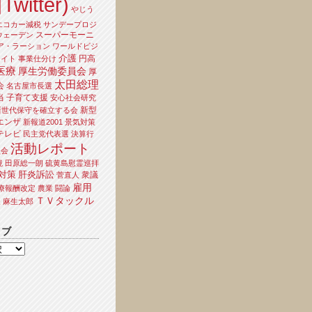
Twitter)
やじう
エコカー減税
サンデープロジ
スーパーモーニ
ウェーデン
ア・ラーション
ワールドビジ
介護
円高
ライト
事業仕分け
医療
厚生労働委員会
厚
太田総理
会
名古屋市長選
当
子育て支援
安心社会研究
新型
新世代保守を確立する会
エンザ
新報道2001
景気対策
テレビ
民主党代表選
決算行
活動レポート
員会
境
田原総一朗
硫黄島慰霊巡拝
対策
肝炎訴訟
衆議
菅直人
雇用
療報酬改定
農業
闘論
ＴＶタックル
夫
麻生太郎
イブ