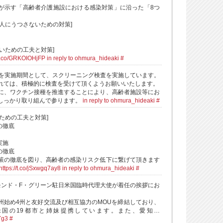
が示す「高齢者介護施設における感染対策」に沿った「8つ
人にうつさないための対策]
いための工夫と対策]
/t.co/GRKOIOHjFP
in reply to ohmura_hideaki
#
でを実施期間として、スクリーニング検査を実施しています。
れては、積極的に検査を受けて頂くようお願いいたします。
に、ワクチン接種を推進することにより、高齢者施設等にお
しっかり取り組んで参ります。
in reply to ohmura_hideaki
#
ための工夫と対策]
の徹底
実施
の徹底
策の徹底を図り、高齢者の感染リスク低下に繋げて頂きます
https://t.co/jSxwgq7ay8
in reply to ohmura_hideaki
#
モンド・F・グリーン駐日米国臨時代理大使が着任の挨拶にお
州始め4州と友好交流及び相互協力のMOUを締結しており、
米国の19都市と姉妹提携しています。また、愛知…
Yg3
#