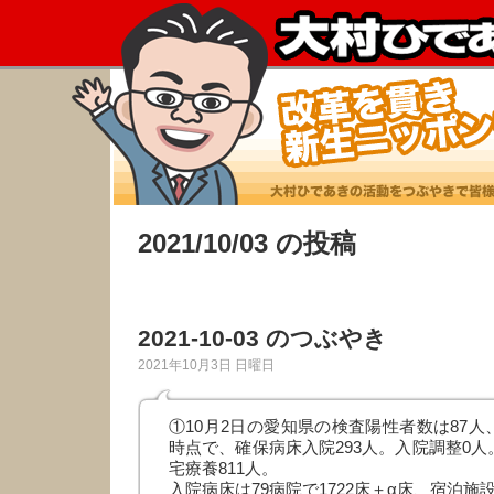
2021/10/03 の投稿
2021-10-03 のつぶやき
2021年10月3日 日曜日
①10月2日の愛知県の検査陽性者数は87人
時点で、確保病床入院293人。入院調整0人
宅療養811人。
入院病床は79病院で1722床＋α床、宿泊施設