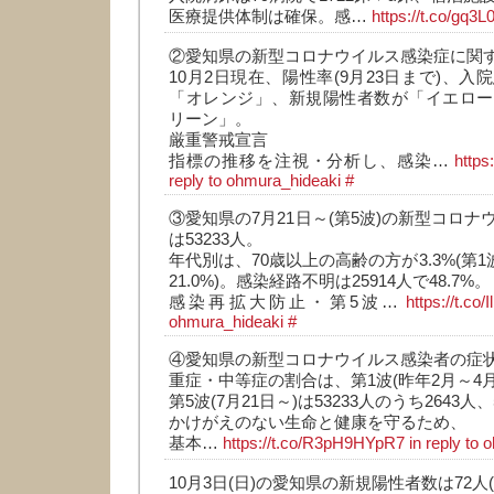
医療提供体制は確保。感…
https://t.co/gq3
②愛知県の新型コロナウイルス感染症に関
10月2日現在、陽性率(9月23日まで)、
「オレンジ」、新規陽性者数が「イエロー
リーン」。
厳重警戒宣言
指標の推移を注視・分析し、感染…
https
reply to ohmura_hideaki
#
③愛知県の7月21日～(第5波)の新型コロ
は53233人。
年代別は、70歳以上の高齢の方が3.3%(第1
21.0%)。感染経路不明は25914人で48.7%。
感染再拡大防止・第5波…
https://t.co
ohmura_hideaki
#
④愛知県の新型コロナウイルス感染者の症
重症・中等症の割合は、第1波(昨年2月～4月)
第5波(7月21日～)は53233人のうち2643人、
かけがえのない生命と健康を守るため、
基本…
https://t.co/R3pH9HYpR7
in reply to
10月3日(日)の愛知県の新規陽性者数は72人