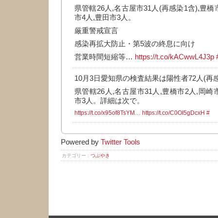
県管轄26人,名古屋市31人(再感染1含),豊橋
市4人,豊田市3人。
厳重警戒宣言
感染再拡大防止・第5波の終息に向け
営業時間短縮等…
https://t.co/kACwwL4J3p
10月3日愛知県の検査結果は陽性者72人(再感
県管轄26人,名古屋市31人,豊橋市2人,岡崎
市3人。詳細は次で。
https://t.co/x95of8TsYM…
https://t.co/C0OI5gDcxH
#
Powered by
Twitter Tools
カテゴリー :
つぶやき