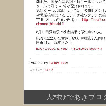
③また、国からは第14・15クールについて
クールと同じ545箱が配分されます。
第14クール以降については、各市町村に
や職域接種によるモデルナ社ワクチンの接
市町村への配分を…
https://t.co/Tt
ohmura_hideaki
#
8月10日愛知県の検査結果は陽性者259人。
県管轄122人,名古屋市89人,豊橋市2人,岡崎
田市14人。詳細は次で。
https://t.co/BOEmLrKeq2…
https://t.co/UzjjbeOyWi
#
Powered by
Twitter Tools
カテゴリー :
つぶやき
大村ひであきブログ Copy