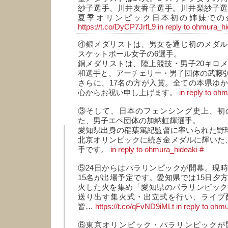
紗子選手、川井友香子選手。川井梨紗子選
夏季オリンピック日本初の姉妹での
https://t.co/DyCP7JrfL9
in reply to ohmura_h
④銀メダリストは、男女を通じ初のメダル
スケットボール女子の6選手。
銅メダリストは、陸上競技・男子20キロ
和選手と、アーチェリー・男子団体の武藤
さらに、17名の方が入賞。全ての本県ゆ
心からお祝い申し上げます。
in reply to oh
③そして、日本のフェンシング史上、初
た、男子エペ団体の加納虹輝選手。
愛知県出身の稲葉篤紀監督に率いられた野球の
北京オリンピックに続き金メダルに輝いた
手です。
in reply to ohmura_hideaki
#
⑤24日からはパラリンピックが開幕。現
15名が出場予定です。愛知県では15日夕
火した火を集め「愛知県のパラリンピック
送り出す集火式・出立式を行い、ライブ
皆…
https://t.co/qFvND9iMLt
in reply to ohm
⑥東京オリンピック・パラリンピックが