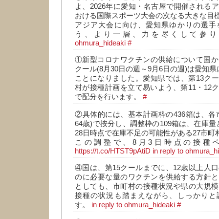
よ、2026年に愛知・名古屋で開催される
おける国際スポーツ大会の次なる大きな目
アジア大会に向け、愛知県ゆかりの選手
う、より一層、力を尽くして参
ohmura_hideaki
#
①新型コロナワクチンの供給について国か
クール(8月30日の週～9月6日の週)は愛知県
ことになりました。愛知県では、第13ク
村が接種計画を立て易いよう、第11・12
で配分を行います。
#
②具体的には、基本計画枠の436箱は、各市
64歳)で按分し、調整枠の109箱は、在庫
28日時点で在庫不足の可能性がある27市町
この調整で、8月3日時点の接種
https://t.co/HTST9pAtiD
in reply to ohmura_h
④国は、第15クールまでに、12歳以上人口
のに必要な量のワクチンを供給する方針と
としても、市町村の接種状況や県の大規模
接種の状況も踏まえながら、しっかりと
す。
in reply to ohmura_hideaki
#