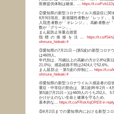
医療提供体制は確保。…
https://t.co/Fvb11D
②愛知県の新型コロナウイルス感染症に関
8月9日現在、新規陽性者数が「レッド」、陽
入院患者数が「オレンジ」、高齢者数が「
数が「グリーン」。
まん延防止等重点措置
指標の推移を注…
https://t.co/fS
ohmura_hideaki
#
③愛知県の7月21日～(第5波)の新型コロ
は4609人。
年代別は、70歳以上の高齢の方が2.8%(第1
21.0%)。感染経路不明は2424人で52.6%。
まん延防止・第5波の抑制に…
https://t.co
ohmura_hideaki
#
④愛知県の新型コロナウイルス感染者の症
重症・中等症の割合は、第1波(昨年2月～4月)
第5波(7月21日～)は4609人のうち252人、5.
かけがえのない生命と健康を守るため、
基本的な…
https://t.co/FRskXqORE8
in rep
⑤8月2日までの愛知県内における新型コ