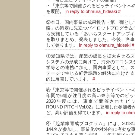
・「名古屋ピッチイベントの開催」
・「東京等で開催されるピッチイベントへ
を展開。
in reply to ohmura_hideaki
#
②本日、国内事業の成果報告・第一弾として、「Ai
略」の策定に先立つパイロットプログラムであ
ら実施している「あいちスタートアップキ
を取りまとめ、発表しました。今後、各事
して参ります。
in reply to ohmura_hideaki
#
①愛知県では、産業の成長を拡大させるス
システムの形成に向けて、海外のエコシス
学等との連携に加え、国内事業として、ス
テージで生じる経営課題の解決に向けた支
的に展開しています。
#
⑤「東京等で開催されるピッチイベントへ
年間で6組が注目度の高い東京等でのピッ
2020年度には、東京で開催されたピッ
ROUND PITCH Vol.02」に登壇した参
ど、高い評価を得ています。
in reply to oh
④「起業家育成プログラム」には、2018
144名が参加し、事業化や対外的に有効な