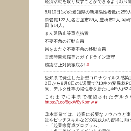
経済活動を取り戻すことができるよう取り
8月10日(火)の愛知県の新規陽性者数は259
県管轄122人,名古屋市89人,豊橋市2人,岡崎
田市14人。
まん延防止等重点措置
不要不急の行動自粛
県をまたぐ不要不急の移動自粛
営業時間短縮等とガイドライン遵守
感染防止対策徹底を!
#
愛知県で発生した新型コロナウイルス感染
2日から8月8日の1週間で719件の変異株
果、デルタ株等の陽性者を新たに449人(62.
これまでに本県で確認されたデルタ
https://t.co/8gxW8yKbmw
#
③本事業では、起業に必要なノウハウと事
証やピッチスキルなどの実践力の習得に向
・「起業家育成プログラム」