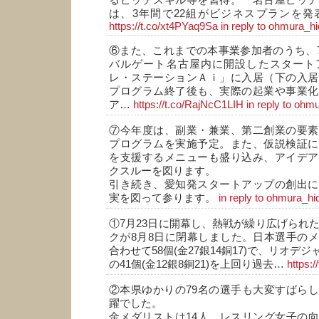
るピッチスキル等を習得。「名古屋ピッチ
は、3年間で22組がビジネスプランを発
https://t.co/xt4PYaq9Sa
in reply to ohmura_h
⑥また、これまでの本事業参加者のうち、7社
バルゲート名古屋内に開設したスタート
レ・ステーションＡｉ」に入居（下の入居
プログラム終了後も、実際の起業や事業化
ア…
https://t.co/RajNcC1LIH
in reply to ohm
⑦今年度は、副業・兼業、第二創業の要素
プログラムを実施予定。また、仮説検証に
を支援するメニューも盛り込み、アイデア
クスルーを図ります。
引き続き、愛知発スタートアップの創出に
実を図って参ります。
in reply to ohmura_hi
①7月23日に開幕し、熱戦が繰り広げられた
クが8月8日に閉幕しました。日本選手の
合わせて58個(金27銀14銅17)で、リオデ
の41個(金12銀8銅21)を上回り過去…
https:
②本県ゆかりの79名の選手も大変すばら
躍でした。
金メダリストは14人。レスリング女子の