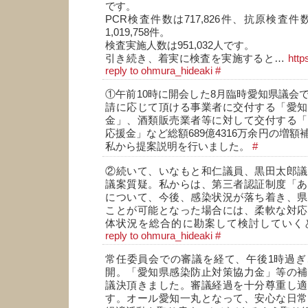
です。
PCR検査件数は717,826件、抗原検査件数
1,019,758件。
検査実施人数は951,032人です。
引き続き、着実に検査を実施すると…
http
reply to ohmura_hideaki
#
①午前10時に開会した8月臨時愛知県議会
請に応じて頂ける事業者に交付する「愛知
金」、酒類販売業者等に対して交付する「
応援金」など総額689億4316万余円の増
私から提案説明を行いました。
#
②続いて、いなもと和仁議員、黒田太郎議
議案質疑。私からは、第三者認証制度「あ
について、今後、感染状況が落ち着き、県
ことが可能となった場合には、柔軟な対応
体状況を総合的に勘案して検討していく
reply to ohmura_hideaki
#
常任委員会での審議を経て、午後1時過ぎ
開。「愛知県感染防止対策協力金」等の補
議決頂きました。審議経過を十分尊重し適
す。オール愛知一丸となって、安心な日常