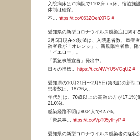
入院病床は71病院で1102床＋α床、宿泊施設
体制は確保。
不…
https://t.co/063ZOehXRG
#
愛知県の新型コロナウイルス感染症に関す
2月5日現在の数値は、入院患者数、重症
齢者数が「オレンジ」、新規陽性者数、陽性率
「イエロー」。
「緊急事態宣言」発出中。
日々の指標…
https://t.co/4WYU5VGqUZ
#
愛知県の10月21日〜2月5日(第3波)の新
患者数は、18736人。
年代別は、70歳以上の高齢の方が17.1%(第
21.0%)。
感染経路不明は8004人で42.7%。
「緊急事…
https://t.co/VpT05yIHyP
#
愛知県の新型コロナウイルス感染者の症状