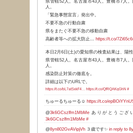
県管轄52人。名古屋市43人。豊橋市7人。
人。
「緊急事態宣言」発出中。
不要不急の行動自粛
県をまたぐ不要不急の移動自粛
高齢者等への拡大防止…
https://t.co/7Zi65c
本日2月6日(土)の愛知県の検査結果は、陽性
県管轄52人。名古屋市43人。豊橋市7人。
人。
感染防止対策の徹底を。
詳細は以下のURLで。
https://t.co/bL7atSxkF4…
https://t.co/QfRQAKqGhN
#
ちゅーるちゅーる☺️
https://t.co/epBOiYYnU
@
3k6GCszlfm1MbMe
ありがとうござい
3k6GCszlfm1MbMe
#
@
8yn802GvAVipjVh
３歳です✨
in reply to