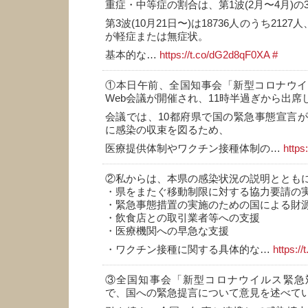
重症・中等症の割合は、第1波(2月〜4月)の3
第3波(10月21日〜)は18736人のうち2127
が軽症または無症状。
基本的な…
https://t.co/dG2d8qF0XA
#
①本日午前、全国知事会「新型コロナウイ
Web会議が開催され、11時半過ぎから出席
会議では、10都府県で国の緊急事態宣言
に感染の収束を図るため、
医療提供体制やワクチン接種体制の…
https
②私からは、本県の感染状況の説明ととも
・県をまたぐ移動制限に対する協力要請の
・緊急事態措置の実施のための国による財
・飲食店との取引業者等への支援
・医療機関への早急な支援
・ワクチン接種に関する具体的な…
https:/
③全国知事会「新型コロナウイルス緊急対
で、国への緊急提言について意見を述べて