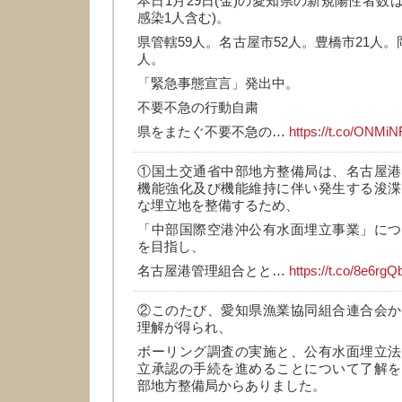
本日1月29日(金)の愛知県の新規陽性者数は
感染1人含む)。
県管轄59人。名古屋市52人。豊橋市21人。
人。
「緊急事態宣言」発出中。
不要不急の行動自粛
県をまたぐ不要不急の…
https://t.co/ONM
①国土交通省中部地方整備局は、名古屋港
機能強化及び機能維持に伴い発生する浚渫
な埋立地を整備するため、
「中部国際空港沖公有水面埋立事業」につ
を目指し、
名古屋港管理組合とと…
https://t.co/8e6rg
②このたび、愛知県漁業協同組合連合会か
理解が得られ、
ボーリング調査の実施と、公有水面埋立法
立承認の手続を進めることについて了解を
部地方整備局からありました。