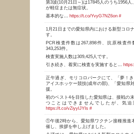
第3波(10月21日～)は17845人のうち1956
が軽症または無症状。
基本的な…
https://t.co/YvyG7NZ6on
#
1月21日までの愛知県内における新型コロ
す。
PCR検査件数は267,898件、抗原検査件数
343,253件。
検査実施人数は309,425人です。
引き続き、着実に検査を実施すると…
https
正午過ぎ、モリコロパークにて、「夢！き
アイスホッケー競技(成年の部)、「愛知県
援。
初のベスト4を目指した愛知県は、接戦の末
つことはできませんでしたが、気迫
https://t.co/vZiyyIJYIs
#
①午後2時から、愛知県ワクチン接種推進
催し、挨拶を申し上げました。