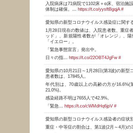
入院病床は71病院で1102床＋α床、宿泊施設
体制は確保。…
https://t.co/yysftBgqjA
#
愛知県の新型コロナウイルス感染症に関す
1月28日現在の数値は、入院患者数、重症
ッド」、新規陽性者数が「オレンジ」、陽性率
「イエロー」。
「緊急事態宣言」発出中。
日々の指…
https://t.co/22OBT4JgFw
#
愛知県の10月21日～1月28日(第3波)の新
患者数は、17845人。
年代別は、70歳以上の高齢の方が16.6%(第
21.0%)。
感染経路不明は7655人で42.9%。
「緊急…
https://t.co/cWMdHq6jpV
#
愛知県の新型コロナウイルス感染者の症状
重症・中等症の割合は、第1波(2月～4月)の3