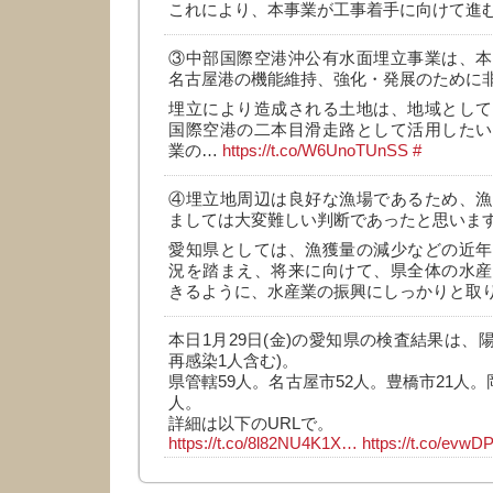
これにより、本事業が工事着手に向けて進
③中部国際空港沖公有水面埋立事業は、本
名古屋港の機能維持、強化・発展のために
埋立により造成される土地は、地域として
国際空港の二本目滑走路として活用したい
業の…
https://t.co/W6UnoTUnSS
#
④埋立地周辺は良好な漁場であるため、漁
ましては大変難しい判断であったと思いま
愛知県としては、漁獲量の減少などの近年
況を踏まえ、将来に向けて、県全体の水産
きるように、水産業の振興にしっかりと取
本日1月29日(金)の愛知県の検査結果は、陽
再感染1人含む)。
県管轄59人。名古屋市52人。豊橋市21人。
人。
詳細は以下のURLで。
https://t.co/8l82NU4K1X…
https://t.co/evw