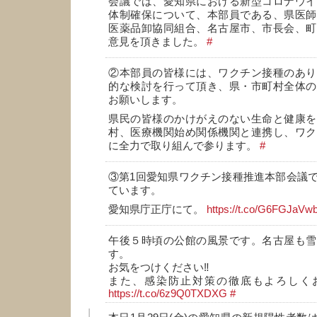
会議では、愛知県における新型コロナウイ
体制確保について、本部員である、県医師
医薬品卸協同組合、名古屋市、市長会、町
意見を頂きました。
#
②本部員の皆様には、ワクチン接種のあり
的な検討を行って頂き、県・市町村全体の
お願いします。
県民の皆様のかけがえのない生命と健康を
村、医療機関始め関係機関と連携し、ワク
に全力で取り組んで参ります。
#
③第1回愛知県ワクチン接種推進本部会議
ています。
愛知県庁正庁にて。
https://t.co/G6FGJaVw
午後５時頃の公館の風景です。名古屋も雪
す。
お気をつけください‼️
また、感染防止対策の徹底もよろしくお
https://t.co/6z9Q0TXDXG
#