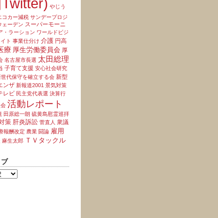
Twitter)
やじう
エコカー減税
サンデープロジ
スーパーモーニ
ウェーデン
ア・ラーション
ワールドビジ
介護
円高
ライト
事業仕分け
医療
厚生労働委員会
厚
太田総理
会
名古屋市長選
当
子育て支援
安心社会研究
新型
新世代保守を確立する会
エンザ
新報道2001
景気対策
テレビ
民主党代表選
決算行
活動レポート
員会
境
田原総一朗
硫黄島慰霊巡拝
対策
肝炎訴訟
衆議
菅直人
雇用
療報酬改定
農業
闘論
ＴＶタックル
夫
麻生太郎
イブ