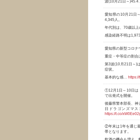
波(10月21日～)45.
愛知県の10月21日
4,345人。
年代別は、70歳以上の高
感染経路不明は1,97
愛知県の新型コロナ
重症・中等症の割合は、
第3波(10月21日～
症状。
基本的な感…
https:
①12月1日～10
で出発式を開催。
後藤県警本部長、神
日ドラゴンズマス
https://t.co/xW0Ee02
②年末は1年を通じ
帯となります。
飲酒の機会も増え、