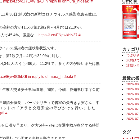
Official
4…
https://t.co/kUY1vWRjA3
in reply to ohmura_hideaki
#
～11月30日(第3波)の新型コロナウイルス感染症患者数は、
齢の方が11.6%(第1波(2月～4月)では21.0%)。
3人で45.4%。厳重な…
https://t.co/ENpwkbiv37
#
ウイルス感染者の症状別状況です。
カテゴ
つぶや
第1波(2月～4月)の32.0%に対し、
大村ひで
)は4,345人のうち486人、11.2%で、多くの方が軽症または無
活動レ
//t.co/lEyw0OhbGl
in reply to ohmura_hideaki
#
最近の
2026-
2026-
日は「年末の交通安全県民運動」期間。今朝、愛知県庁本庁舎前
2026-
2026-
戸県議会議長、パーソナリティで書家の矢野きよ実さん、中
2026-
コットのドアラと交通安全の呼びかけを行いました…
2026-
gdi
#
2026-
2026-
最も日没が早まり、夕方5時～7時は交通事故が多発する時間
タグ
飲酒運転に起因する事故も懸念されます。