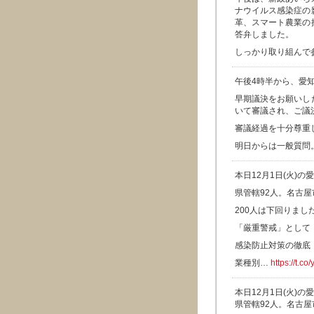
ナウイルス感染症の
革、スマート農業の
答弁しました。
しっかり取り組んで
午後4時半から、愛
早期議決をお願いし
いて審議され、ご議
審議経過を十分尊重
明日からは一般質問
本日12月1日(火)
県管轄92人。名古屋
200人は下回りま
「厳重警戒」として
感染防止対策の徹底
業種別…
https://t.c
本日12月1日(火)
県管轄92人。名古屋