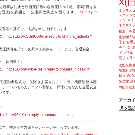
X(旧
交通事故防止と飲酒運転等の危険運転の根絶」等3項目を重
まプラス
で運動を展開し、交通事故防止を図ります。
in reply to
ェクト
ス
ング
マリ
ネスサテ
民運動出発式で、挨拶を申し上げています。
創生日本
て。
https://t.co/xCGnIU5r9g
in reply to ohmura_hideaki
#
生労働部
子ども手
年金
会
民運動出発式で、矢野きよ実さん、ドアラと、交通安全トー
インフル
朝まで生
ト１位回避！」
政監視委
て。
https://t.co/94vrk6RtAt
in reply to ohmura_hideaki
#
派遣村
環
経済
福祉
院選挙
診
民運動出発式で、矢野きよ実さん、ドアラ、後藤県警本部
、シーベルちゃん、コノハ警部と、野球にちなんだ交通安全
鳩山由紀
います。
アーカ
！
//t.co/jduV9ExIXe
in reply to ohmura_hideaki
#
にて、交通安全啓発キャンペーンを行っています。