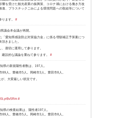
影響を受けた観光産業の振興策、コロナ禍における働き方改
推進、プラスチックごみによる環境問題への取組等について
参ります。
#
知県議会本会議が再開。
た「愛知県感染防止対策協力金」に係る増額補正予算案につ
決頂きました。
し、適切に運用して参ります。
。建設的な議論を重ねて参ります。
#
の愛知県の新規陽性者数は、197人。
市89人。豊橋市5人。岡崎市3人。豊田市8人。
したが、大変厳しい状況です。
o/y0LyrBv5Rm
#
の愛知県の検査結果は、陽性者197人。
市89人。豊橋市5人。岡崎市3人。豊田市8人。