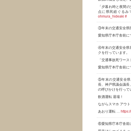
「夕暮れ時と夜間の
点に県民総ぐるみ
ohmura_hideaki
#
③年末の交通安全県
愛知県庁本庁舎前に
④年末の交通安全県
クを行っています。
「交通事故死ワース
愛知県庁本庁舎前に
⑤年末の交通安全県
長、神戸県議会議長
の呼びかけを行って
飲酒運転 退場！
ながらスマホ アウト
あおり運転 …
https:
⑥愛知県庁本庁舎前