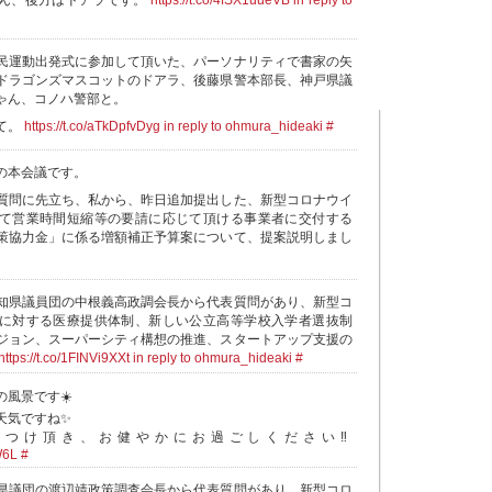
ん、後方はドアラです。
https://t.co/4fSX1uueVB
in reply to
民運動出発式に参加して頂いた、パーソナリティで書家の矢
ドラゴンズマスコットのドアラ、後藤県警本部長、神戸県議
ゃん、コノハ警部と。
て。
https://t.co/aTkDpfvDyg
in reply to ohmura_hideaki
#
の本会議です。
質問に先立ち、私から、昨日追加提出した、新型コロナウイ
て営業時間短縮等の要請に応じて頂ける事業者に交付する
策協力金」に係る増額補正予算案について、提案説明しまし
知県議員団の中根義高政調会長から代表質問があり、新型コ
に対する医療提供体制、新しい公立高等学校入学者選抜制
ジョン、スーパーシティ構想の推進、スタートアップ支援の
https://t.co/1FINVi9XXt
in reply to ohmura_hideaki
#
風景です☀️
天気ですね✨
つけ頂き、お健やかにお過ごしください‼️
W6L
#
県議団の渡辺靖政策調査会長から代表質問があり、新型コロ