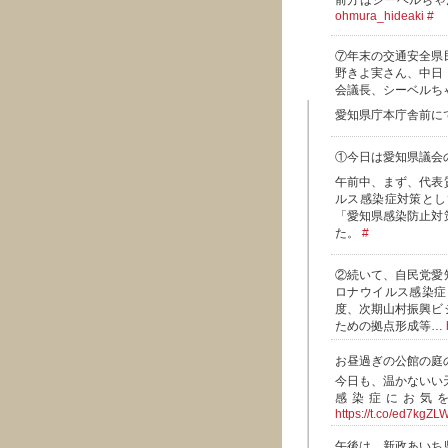
前方はシーベルちゃ
ohmura_hideaki
#
⑦年末の交通安全県
野きよ実さん、中日
会議長、シーベルち
愛知県庁本庁舎前に
①今日は愛知県議会
午前中、まず、代表
ルス感染症対策とし
「愛知県感染防止対
た。
#
②続いて、自民党愛
ロナウイルス感染症
度、次期山村振興ビ
ための拠点形成等…
お昼過ぎの公館の庭の
今日も、温かないい
感染症にお気を
https://t.co/ed7kgZL
午後は、新政あいち