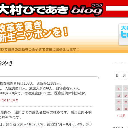
つぶやき
日
月
の検査陽性者数は108人、退院等は183人。
人。入院調整11人。施設入所209人。自宅療養967人。
6
7
900床＋α床で、宿泊施設は868室。医療提供体制は確保。
13
14
R7Fr6c1hCy
#
20
21
27
28
愛知県内の一週間ごとの感染者数等の推移です。感染経路不明
« 11月
で約48%です。
第１波(2月～4月)25.6%、第2波(7月～8月)53.4%、第3