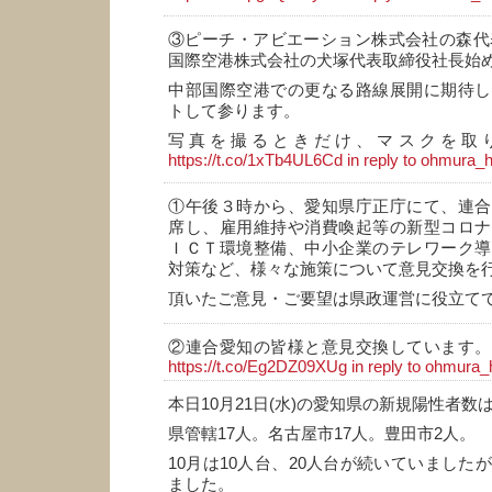
③ピーチ・アビエーション株式会社の森代
国際空港株式会社の犬塚代表取締役社長始
中部国際空港での更なる路線展開に期待し
トして参ります。
写真を撮るときだけ、マスクを取
https://t.co/1xTb4UL6Cd
in reply to ohmura_h
①午後３時から、愛知県庁正庁にて、連合
席し、雇用維持や消費喚起等の新型コロナ
ＩＣＴ環境整備、中小企業のテレワーク導
対策など、様々な施策について意見交換を
頂いたご意見・ご要望は県政運営に役立て
②連合愛知の皆様と意見交換しています。
https://t.co/Eg2DZ09XUg
in reply to ohmura_
本日10月21日(水)の愛知県の新規陽性者数は
県管轄17人。名古屋市17人。豊田市2人。
10月は10人台、20人台が続いていました
ました。