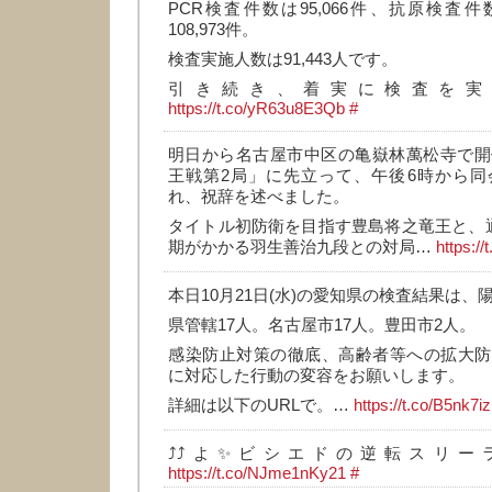
PCR検査件数は95,066件、抗原検査件数
108,973件。
検査実施人数は91,443人です。
引き続き、着実に検査を実
https://t.co/yR63u8E3Qb
#
明日から名古屋市中区の亀嶽林萬松寺で開
王戦第2局」に先立って、午後6時から同
れ、祝辞を述べました。
タイトル初防衛を目指す豊島将之竜王と、通
期がかかる羽生善治九段との対局…
https:/
本日10月21日(水)の愛知県の検査結果は、
県管轄17人。名古屋市17人。豊田市2人。
感染防止対策の徹底、高齢者等への拡大防
に対応した行動の変容をお願いします。
詳細は以下のURLで。…
https://t.co/B5nk7i
⤴️⤴️よ✨ビシエドの逆転スリー
https://t.co/NJme1nKy21
#