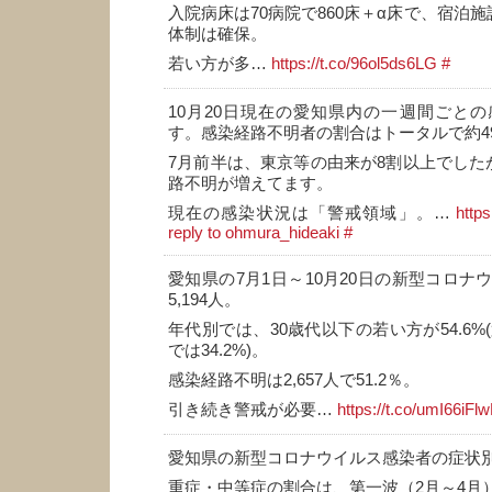
入院病床は70病院で860床＋α床で、宿泊施
体制は確保。
若い方が多…
https://t.co/96ol5ds6LG
#
10月20日現在の愛知県内の一週間ごと
す。感染経路不明者の割合はトータルで約4
7月前半は、東京等の由来が8割以上でした
路不明が増えてます。
現在の感染状況は「警戒領域」。…
http
reply to ohmura_hideaki
#
愛知県の7月1日～10月20日の新型コロナ
5,194人。
年代別では、30歳代以下の若い方が54.6%
では34.2%)。
感染経路不明は2,657人で51.2％。
引き続き警戒が必要…
https://t.co/umI66iFl
愛知県の新型コロナウイルス感染者の症状
重症・中等症の割合は、第一波（2月～4月）