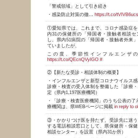
「警戒領域」として引き続き
・感染防止対策の徹…
https://t.co/tVIVB6u
①愛知県では、これまで、コロナ感染症を
内31の保健所の「帰国者・接触者相談セ
し、県内51病院の「帰国者・接触者外来
ていましたが、
この度、季節性インフルエンザ
https://t.co/QEcnQVyIGO
#
②【新たな受診・相談体制の概要】
・インフルエンザと新型コロナウイルス感
診療・検査の受入体制を整備した「診療・
定（県内1,197医療機関）
・「診療・検査医療機関」のうち公表の了承
療機関は、県WEBページに掲載
in reply to
③・かかりつけ医を持たず、受診先に迷う
する電話相談窓口として、県保健所・保健
相談センター」を設置（県内31か所）