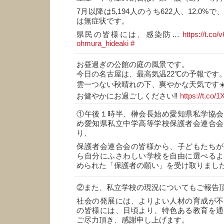
7月以降は5,194人のうち622人、12.0
は無症状です。
県民の皆様には、感染防…
https://t.co
ohmura_hideaki
#
お昼過ぎの公館の庭の風景です。
今日の名古屋は、最高気温22℃の予報です
雲一つない秋晴れの下、爽やかな天気です☀
お健やかにお過ごしください‼️
https://t.co
①午後１時半、榊会長始め愛知県私学協会
め愛知県私立中学高等学校保護者会連合会
り、
保護者会連合会の皆様から、子どもたちが
ら自分にふさわしい学校を自由に選べるよ
められた「保護者の願い」を受け取りまし
②また、私立学校の現況についてもご報告
社会の発展には、よりよい人材の育成が不
の皆様には、日頃より、特色ある教育を通
ご尽力頂き、感謝申し上げます。