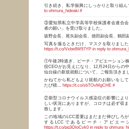
引き続き、私学振興にしっかりと取り組ん
to ohmura_hideaki
#
③愛知県私立中学高等学校保護者会連合会
者の願い」を受け取りました。
坂野会長、尾矢副会長、徳田副会長、鶴田
写真を撮るときだけ、マスクを取りました
https://t.co/Vxbe8W97YP
in reply to ohmura_
①午後2時過ぎ、ピーチ・アビエーション
役CEOがお見えになり、12月24日からの
仙台線の新規就航について、ご報告頂きま
かねてから私どもより就航のお願いをして
たび積…
https://t.co/sbTOvMgCHE
#
②新型コロナウイルス感染症の影響により
しい状況にありますが、コロナは必ず収ま
致します。
この地域のLCC需要はまだまだ伸びしろ
するLCCであるピーチ・アビエー
https://t.co/pg3QIoCyk0
in reply to ohmura_h