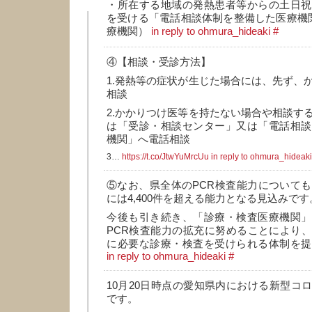
・所在する地域の発熱患者等からの土日祝
を受ける「電話相談体制を整備した医療機
療機関）
in reply to ohmura_hideaki
#
④【相談・受診方法】
1.発熱等の症状が生じた場合には、先ず、
相談
2.かかりつけ医等を持たない場合や相談す
は「受診・相談センター」又は「電話相談
機関」へ電話相談
3…
https://t.co/JtwYuMrcUu
in reply to ohmura_hideaki
⑤なお、県全体のPCR検査能力についても
には4,400件を超える能力となる見込みです
今後も引き続き、「診療・検査医療機関」
PCR検査能力の拡充に努めることにより
に必要な診療・検査を受けられる体制を提
in reply to ohmura_hideaki
#
10月20日時点の愛知県内における新型コ
です。