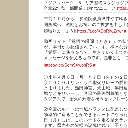
「ジブリパーク」5エリア整備スタジオジ
合意22年秋一部開業：@niftyニュース
https
午前１０時から、参議院議員酒井やすゆき
開所式へ。激励とお祝いのご挨拶を申し上
頑張りましょう‼️
https://t.co/XDpRIwZgwr
#
動画サイト「覚悟の瞬間（とき）」の私
が、本日から配信されています。様々な分
「覚悟」に焦点を当て、生きていく上での
メッセージを伝えるものです。是非とも、ご
https://t.co/Scm9XwohRS
#
①来年４月６日（月）と７日（火）の２日
京２０２０オリンピック聖火リレーの愛知
とまりました。熱田神宮、犬山城、半田運
城などをリレーし、各日の最終到着地とな
タジアムで、聖火の到着を祝うセレブレー
②今回のルートは地域バランスに配慮しつ
効率的に巡ることができるルートになった
日（月）には、このルートを走る聖火ラン
ます。県内外の皆様の記憶に残り、子ども