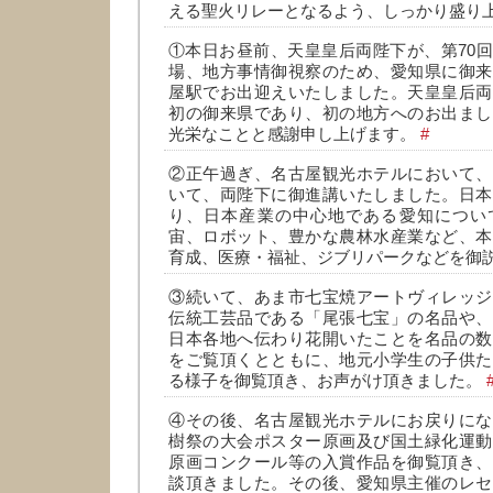
える聖火リレーとなるよう、しっかり盛り上
①本日お昼前、天皇皇后両陛下が、第70
場、地方事情御視察のため、愛知県に御来
屋駅でお出迎えいたしました。天皇皇后両
初の御来県であり、初の地方へのお出まし
光栄なことと感謝申し上げます。
#
②正午過ぎ、名古屋観光ホテルにおいて、
いて、両陛下に御進講いたしました。日本
り、日本産業の中心地である愛知につい
宙、ロボット、豊かな農林水産業など、本
育成、医療・福祉、ジブリパークなどを御
③続いて、あま市七宝焼アートヴィレッジ
伝統工芸品である「尾張七宝」の名品や、
日本各地へ伝わり花開いたことを名品の数
をご覧頂くとともに、地元小学生の子供た
る様子を御覧頂き、お声がけ頂きました。
④その後、名古屋観光ホテルにお戻りにな
樹祭の大会ポスター原画及び国土緑化運動
原画コンクール等の入賞作品を御覧頂き、
談頂きました。その後、愛知県主催のレセ