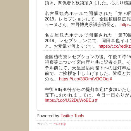
頂き、関係者と歓談頂きました。心より感
名古屋観光ホテルで開催された「第70
2019」レセプションにて、全国植樹祭広
ィーヌさん、神野博史県議会議長と。
https
名古屋観光ホテルで開催された「第70
2019」レセプションにて、岡田卓也イ
と。お元気で何よりです。
https://t.co/redK
全国植樹祭レセプションの後、午後７時4
視察等について宮内庁と共に記者会見。そ
テル前にて、天皇皇后両陛下への提灯奉迎
前で、ご挨拶を申し上げました。皆様と共
の地…
https://t.co/38OmtVBGOg
#
午後８時40分からの提灯奉迎に参加いた
陛下におかれましては、今日一日ありが
https://t.co/U32DuWoBEu
#
Powered by
Twitter Tools
カテゴリー :
つぶやき