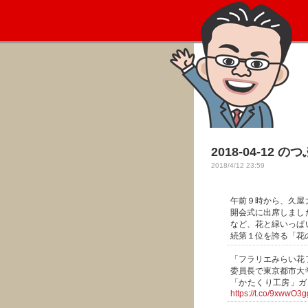
2018-04-12 の
2018/4/12 23:59
午前９時から、久屋
開会式に出席しまし
など、花と緑いっぱ
続第１位を誇る「花
「フラリエみらい花
委員長で東京都市大
「かたくり工房」ガ
https://t.co/9xwwO3