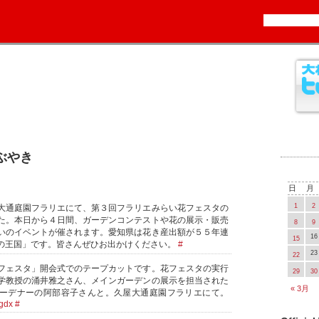
つぶやき
日
月
1
2
大通庭園フラリエにて、第３回フラリエみらい花フェスタの
た。本日から４日間、ガーデンコンテストや花の展示・販売
8
9
いのイベントが催されます。愛知県は花き産出額が５５年連
16
15
の王国」です。皆さんぜひお出かけください。
#
23
22
フェスタ」開会式でのテープカットです。花フェスタの実行
29
30
学教授の涌井雅之さん、メインガーデンの展示を担当された
« 3月
ーデナーの阿部容子さんと。久屋大通庭園フラリエにて。
ggdx
#