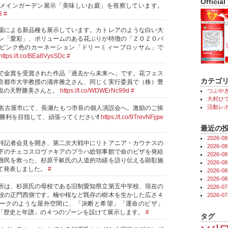
Official
メインガーデン展示「美味しいお庭」を視察しています。
3
#
場による新品種も展示しています。カトレアのような白い大
ン「愛彩」、ボリュームのある花ぶりが特徴の「ＺＯＺＯバ
ピンク色のカーネーション「ドリーミィーブロッサム」で
https://t.co/BEa8VysSDc
#
で金賞を受賞された作品「過去から未来へ」です。花フェス
カテゴ
京都市大学教授の涌井雅之さん、同じく実行委員で（株）豊
役の天野勝美さんと。
https://t.co/WDWErNc99d
#
つぶや
大村ひで
活動レ
北名古屋市にて、長瀬たもつ市長の個人演説会へ。激励のご挨
❗勝利を目指して、頑張ってください❗
https://t.co/9TrevNFjgw
最近の
2026-
時記者会見を開き、第二次大戦中にリトアニア・カウナスの
2026-
下のチェコスロヴァキアのプラハ総領事館で命のビザを発給
2026-
難民を救った、杉原千畝氏の人道的功績を語り伝える顕彰施
2026-
て発表しました。
#
2026-
2026-
所は、杉原氏の母校である旧制愛知県立第五中学校、現在の
2026-
校の正門西側です。楠や桜など既存の樹木を生かした広さ４
2026-
ークのような屋外空間に、「決断と希望」「運命のビザ」
「歴史と年譜」の４つのゾーンを設けて展示します。
#
タグ