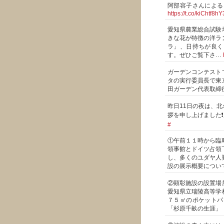
阿部容子さんによる
https://t.co/kiChtf8hY
愛知県農業総合試験
きな花が特徴の洋ラ
ラ」、日持ちが良く
す。ぜひご覧下さ…
ガーデンコンテスト
タの実行委員長で東
田ガーデン代表取締
昨日11日の夜は、
拶を申し上げました
#
①午前１１時から臨
領事館とドイツ占領
し、多くのユダヤ人
設の展示概要につい
②顕彰施設の設置場
愛知県立瑞陵高等学
７５㎡のポケットパ
「杉原千畝の生涯」