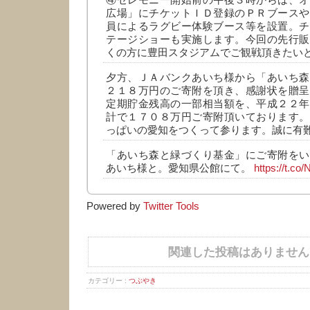
④セレモニー開始前の午後３時からは、オ
広場」にチケットＩＤ登録のＰＲブースや
員によるラグビー体験ブース等を設置。チ
テージショーも実施します。今回の先行販
くの方に豊田スタジアムでご観戦頂きたい
夕方、ＪＡバンクあいち様から「あいち森
２１８万円のご寄附を頂き、感謝状を贈呈
定期貯金残高の一部相当額を、平成２２年
計で１７０８万円ご寄附頂いております。
っぱいの愛知をつくって参ります。誠に有
「あいち森と緑づくり基金」にご寄附をい
あいち様と。愛知県公館にて。
https://t.c
Powered by
Twitter Tools
関連した投稿はありません
カテゴリー :
つぶやき