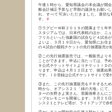
午後１時から、愛知県議会の本会議が開会
般会計補正予算など早期の議決をお願いし
れ、すべて可決いただきました。適切な
す。
#
①ラグビーＷ杯２０１９の開幕まで１年半
スタジアムでは、日本代表戦のほか、ニュ
フリカといった強豪国の試合など４試合が
よいよ、３月１９日から、愛知県にお住ま
の４試合の観戦チケットの先行抽選販売が
②この先行抽選販売では、一般販売より６
ことができます。申込に当たっては、予め
９公式チケットサイトよりチケットＩＤの
ります。申込は４月１２日まで、抽選結果
です。ＩＤ登録は公式チケットサイトで受
③また、この先行抽選販売をＰＲするため
時から、オアシス２１「緑の大地」にて、
ターの矢野きよ実さん、里園侑希さんにご
ップセレモニーを開催します。３月２５日
シス２１とテレビ塔が、ライトアップで赤