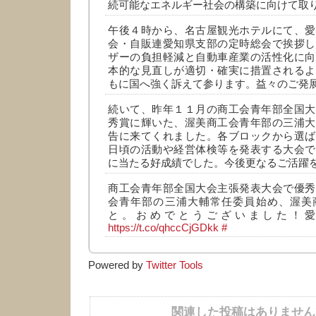
続可能なエネルギー社会の構築に向けて取
午後４時から、名古屋観光ホテルにて、愛
会・自販連愛知県支部の定時総会で挨拶し
ザーの負担軽減と自動車産業の活性化に向
本的な見直しが適切・確実に措置されるよ
もに国へ強く訴えて参ります。益々のご発
続いて、昨年１１月の商工会青年部全国大
秀賞に輝いた、渥美商工会青年部の三浦大
告に来てくれました。各ブロックから選ば
日頃の活動や経営体検等を発表する大会で
に当たる好成績でした。今後更なるご活躍
商工会青年部全国大会主張発表大会で優秀
会青年部の三浦大輔常任委員始め、渥美
と。おめでとうございました！
https://t.co/qhccCjGDkk
#
Powered by
Twitter Tools
関連した投稿はありません