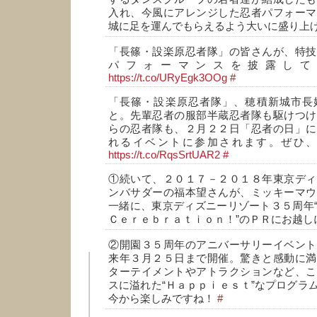
入れ、今風にアレンジした忍者パフォーマ
城に足を運んでもらえるよう大いに盛り上
「長篠・設楽原忍者隊」の皆さんが、特技
パフォーマンスを披露して
https://t.co/URyEgk3OOg
#
「長篠・設楽原忍者隊」、穂積新城市長
と。先輩忍者の服部半蔵忍者隊も駆けつけ
らの忍者隊も、２月２２日「忍者の日」に
れるイベントに参加されます。ぜひ
https://t.co/RqsSrtUAR2
#
①続いて、２０１７－２０１８年東京ディ
ンバサダーの福本望さんが、ミッキーマウ
一緒に、東京ディズニーリゾート３５周年
Ｃｅｒｅｂｒａｔｉｏｎ！”のＰＲにお越
②開園３５周年のアニバーサリーイベント
来年３月２５日まで開催。驚きと感動に満
ターテイメントやアトラクションなど、こ
スに溢れた“Ｈａｐｐｉｅｓｔ”なプログラ
今から楽しみですね！
#