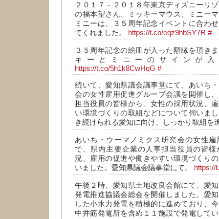
２０１７－２０１８年東京ディズニーリゾ
の福本望さん、ミッキーマウス、ミニーマ
ミニーは、３５周年記念イベントに合わせ
てくれました。
https://t.co/eqz9hbSY7R
#
３５周年記念の絵皿が入った額縁を頂きま
キーとミニーのサインが入
https://t.co/5h1k8CwHqG
#
続いて、愛知県議会議事堂にて、あいち・
会の女性雇用促進グループ会議を開催し、
担当役員の皆様から、女性の採用状況、雇
い環境づくりの取組などについて伺いまし
き続けられる愛知に向け、しっかり取組を
あいち・ウーマノミクス研究会の女性雇
で、県内主要企業の人事担当役員の皆様
況、雇用の促進や働きやすい環境づくりの
いました。愛知県議会議事堂にて。
https:/
午後２時、愛知県土地改良会館にて、愛知
発電推進協議会総会を開催しました。愛知
した小水力発電を積極的に進めており、今
中井筋発電所を含め１１施設で発電してい