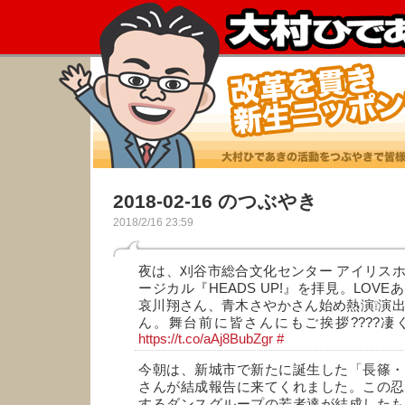
2018-02-16 のつぶやき
2018/2/16 23:59
夜は、刈谷市総合文化センター アイリス
ージカル『HEADS UP!』を拝見。LOV
哀川翔さん、青木さやかさん始め熱演❕演
ん。舞台前に皆さんにもご挨拶????凄
https://t.co/aAj8BubZgr
#
今朝は、新城市で新たに誕生した「長篠・
さんが結成報告に来てくれました。この忍
するダンスグループの若者達が結成したも