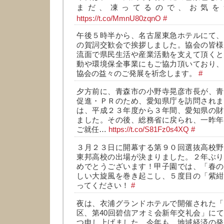
まだ、凍ってるので、お気を
https://t.co/MmnU80zqnO
#
午後５時半から、名古屋東急ホテルにて、
の賀詞交歓会で挨拶しました。協会の皆様
流面で県民生活や産業活動を支えて頂くと
動や環境保全事業にもご協力頂いており、
協会の益々のご発展を祈念します。
#
夕方前に、青森市の小野寺晃彦市長が、青
促進・ＰＲのため、愛知県庁を訪問されま
は、平成２３年度から３年間、愛知県の財
ました。その後、総務省に戻られ、一昨年
ご就任…
https://t.co/S81Fz0s4XQ
#
３月２３日に開幕する第９０回選抜高校野
東邦高校の出場が決まりました。２年ぶり
めでとうございます！甲子園では、「春の
しい大旋風を巻き起こし、５度目の「紫紺
ってください！
#
夜は、衣浦グランドホテルで開催された「
区、第40回碧信アオミ会新年交礼会」に
つ申し上げました。今年も、地域経済の発