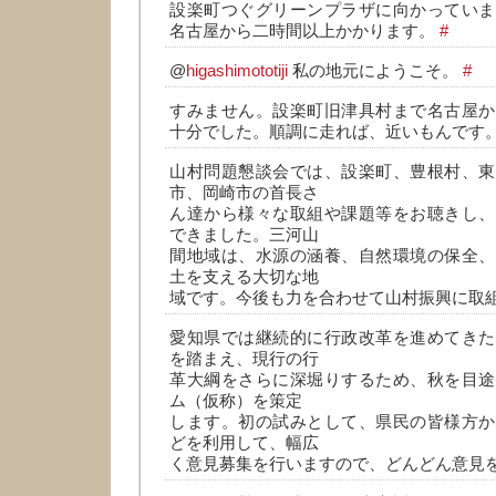
設楽町つぐグリーンプラザに向かっていま
名古屋から二時間以上かかります。
#
@
higashimototiji
私の地元にようこそ。
#
すみません。設楽町旧津具村まで名古屋か
十分でした。順調に走れば、近いもんです
山村問題懇談会では、設楽町、豊根村、東
市、岡崎市の首長さ
ん達から様々な取組や課題等をお聴きし、
できました。三河山
間地域は、水源の涵養、自然環境の保全、
土を支える大切な地
域です。今後も力を合わせて山村振興に取
愛知県では継続的に行政改革を進めてきた
を踏まえ、現行の行
革大綱をさらに深堀りするため、秋を目途
ム（仮称）を策定
します。初の試みとして、県民の皆様方か
どを利用して、幅広
く意見募集を行いますので、どんどん意見