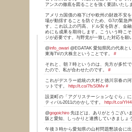
アンスの徹底を図ることを強く要請いたし
アメリカ国債の格下げや欧州の財政不安を
場が動揺することを防ぐため、G7の緊急
す。これ以上の円高、ドル安を防ぎ、金融
めにも成果を期待します。こういう時こそ
ジが必要です。与野党が一致した対応を願
@
info_owari
@EGATAK 愛知県民の代表
東海TVの大株主ということです。
#
それと、朝７時というのは、先方が多忙で
たので、私が合わせたのです。
#
これがデスラー総統の大村と徳川宗春の河
ットです。
http://t.co/7fsS0Mv
#
設楽町の「アグリステーションなぐら」に
ティバル2011のかかしです。
http://t.co/YH
@
gogoichiro
先ほどは、ありがとうござい
阪と愛知、しっかりと連携していきましょ
午後３時から愛知県の山村問題懇談会に出