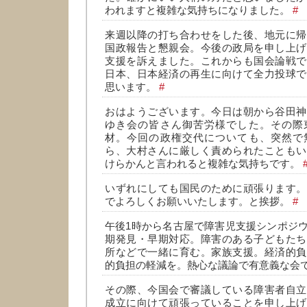
われますと複雑な気持ちになりました。
#
来週以降の打ち合わせをした後、地元に帰
国政報告と懇親会。今後の政局を申し上げ
支援を訴えました。これからも国会論戦で
日本、日本経済の再生に向けて全力投球で
思います。
#
おはようございます。今日は朝から谷田神
ゆき会の皆さん御苦労様でした。その際
材。今回の政権交代についても、突然で
ら、大村さんに厳しく責められたこともい
けらかんと言われると複雑な気持ちです。
いずれにしても国民のために頑張ります。
でよろしくお願いいたします。と挨拶。
#
午後1時から名古屋で障害児支援シンポジ
期発見・早期対応。障害のある子どもたち
所などで一緒に育む。家族支援。経済的負
的負担の軽減を。熱心な議論で有意義な会
その際、今国会で審議している障害者自立
成立に向けて頑張っていることを申し上げ