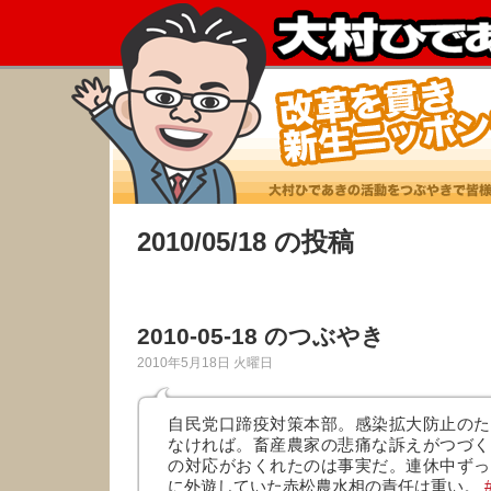
2010/05/18 の投稿
2010-05-18 のつぶやき
2010年5月18日 火曜日
自民党口蹄疫対策本部。感染拡大防止のた
なければ。畜産農家の悲痛な訴えがつづく
の対応がおくれたのは事実だ。連休中ずっ
に外遊していた赤松農水相の責任は重い。