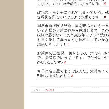
しない。まさに政争の具になっている。
#
政治のオモチャにされてしまっている。残
な現状を変えていけるよう頑張ります！
#
刈谷市自衛隊父兄会。国を守るという一番
いる皆様の子弟に心から感謝します。この
政権の愚かな狂った外交政策によって潰れ
も早く倒して真っ直ぐな日本にしていかな
頑張りましょう！
#
お茶席の三連発。美味しいんですが、さ
で、膨満感でいっぱいです。でも外はいい
のいい1日です♪
#
今日は名古屋でようけ飲んだ。気持ちよく
明日も頑張ります！
#
カテゴリー :
つぶやき