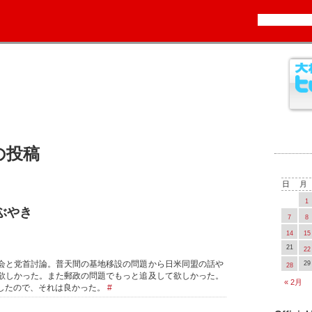
1 の投稿
日
月
1
つぶやき
7
8
14
15
21
22
会と党首討論。普天間の基地移設の問題から日米同盟の話や
29
28
欲しかった。また郵政の問題でもっと追及して欲しかった。
« 2月
したので、それは良かった。
#