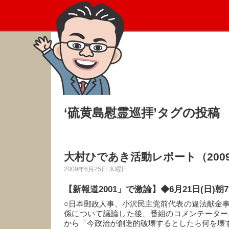
‘硫黄島慰霊巡拝’タグの投稿
大村ひであき活動レポート（2009
2009年6月25日 木曜日
【新報道2001」で激論】◆6月21日(日)朝7:5
○日本郵政人事、小沢民主党前代表の違法献金
係について議論した後、番組のコメンテーター
から「今政治が創造的破壊するとしたら何を壊