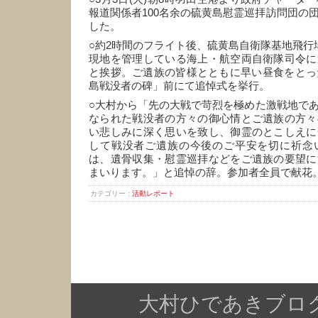
報道関係者100名余の硫黄島慰霊巡拝訪問団の
した。
○約2時間のフライト後、硫黄島自衛隊基地飛行
現地を管理している海上・航空両自衛隊司令に
と挨拶。ご遺族の皆様とともに早い昼食をとっ
島戦没者の碑」前にて追悼式を挙行。
○大村から「先の大戦で苛烈を極めた激戦地で
なられた戦没者の方々の御心情とご遺族の方々
い悲しみに深く思いを致し、御霊のとこしえに
して戦没者ご遺族の今後のご平安を切に祈念
は、遺骨収集・慰霊巡拝などをご遺族の要望に
まいります。」と追悼の辞。参加者全員で献花
カテゴリー :
活動レポート
大村ひであきブログ Copy