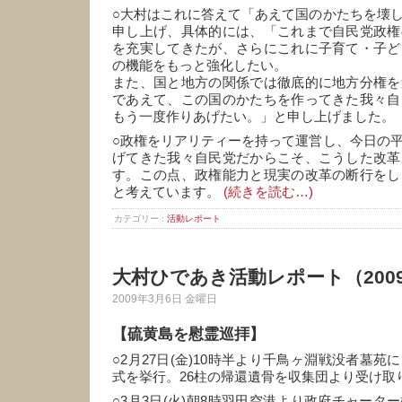
○大村はこれに答えて「あえて国のかたちを壊
申し上げ、具体的には、「これまで自民党政権
を充実してきたが、さらにこれに子育て・子ど
の機能をもっと強化したい。
また、国と地方の関係では徹底的に地方分権を
であえて、この国のかたちを作ってきた我々自
もう一度作りあげたい。」と申し上げました。
○政権をリアリティーを持って運営し、今日の
げてきた我々自民党だからこそ、こうした改革
す。この点、政権能力と現実の改革の断行をし
と考えています。
(続きを読む…)
カテゴリー :
活動レポート
大村ひであき活動レポート（200
2009年3月6日 金曜日
【硫黄島を慰霊巡拝】
○2月27日(金)10時半より千鳥ヶ淵戦没者墓
式を挙行。26柱の帰還遺骨を収集団より受け取
○3月3日(火)朝8時羽田空港より政府チャータ