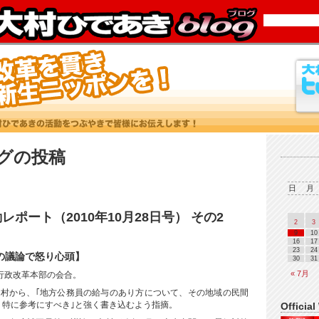
タグの投稿
日
月
ポート（2010年10月28日号） その2
2
3
9
10
16
17
23
24
算の議論で怒り心頭】
30
31
« 7月
民党行政改革本部の会合。
大村から、｢地方公務員の給与のあり方について、その地域の民間
、特に参考にすべき｣と強く書き込むよう指摘。
Official