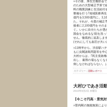
○その後、厚生労働部会で
のための大型補正予算で
料の職業訓練と生活給付を
整備を行う｢地域医療再生基
億円を3,500億円に。3
た。それが、今度の補正予算
後者に2,100億円をそ
ぐ。いかに自分たちが愚
国会をなめるな!顔を洗っ
せん。徹底的に追及しま
(それにしても血圧が大い
○11時半から、渋谷駅ハ
もに尖閣諸島問題等を中
大村からは、｢民主党政
出し、雇用の場もなくな
倒しなければならない。｣
カテゴリー :
活動レポート
大村ひであき活動
2010年9月2日 木曜日
【今こそ円高・景気対
○菅内閣の無能無策により