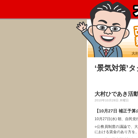
‘景気対策’
大村ひであき活動レ
2010年10月28日 木曜日
【10月27日 補正予
10月27日(水) 朝、自
○公務員制度の議論で、
における賃金のあり方を