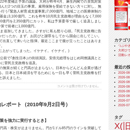
22年度補正予算の議論。大村が昨年4月、麻生内閣での景気対策
組んだ2つの目玉の事業。雇用保険を受給できない方々に対し、無
行う｢緊急人材育成支援事業｣7,000億円。地域ごとの医療体制の
金｣3,100億円。これを昨年10月民主党政権が理由もなく7,000
,100億円を2,350億円にカット。私は予算委等で厳しく追及しまし
で前者に1,000億円。
のまま追加してきました。さすがに私も怒り心頭。｢民主党政権に告
かだったか。まず、お詫びと謝罪をしてから国会に出してこい。
カテゴ
て出直して来い!｣と指弾。最近ここまで腹が立ったことはありま
つぶや
す。
大村ひで
に上がってしまった。イケナイ。イケナイ。)
活動レ
チ公前で｢創生日本｣の街頭演説。安倍元総理をはじめ同僚議員とと
心に菅民主党政権を追及。
最近の
権の無策が続くと円高が止まらない。日本からどんどん企業が逃げ
2026-
る。日本と日本経済を守るためにも一日も早く菅民主党政権を打
2026-
と訴えました。
2026-
コメントは受け付けていません。
2026-
2026-
2026-
2026-
レポート（2010年9月2日号）
2026-
タグ
策を強力に実行するとき】
X(旧
円高・株安が止まりません。円が1ドル85円のラインを突破して