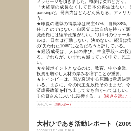
メッセージを頂きました。概要は次のとおり。
「★経済の成長なくして日本の再生はない。
passingだ。発言力はどんどん落ちる。アメ
う。
★昨夏の選挙の得票率は民主47%、自民38%
任したのではない。自民党には自信を持って頑
党政権には経済政策がない。1月4日のウォー
ルは、日本は行動しない。決めない。経済は病
の“失われた10年”になるだろうと評している。
★経済成長は、人口の伸び、生産手段への投
る。それらが、いずれも減っていく中で、民主
い。
★今後ポイントとなるのは、教育、中小企業、
投資を増やし人材の厚みを増すことが重要。
★トインビーは、国が衰退する原因は意思決定
いる。まさに、今の民主党政権そのままだ。今
済成長政策を打ち出して立ち向かってほしい。
手の皆さんに大いに期待する。」
(続きを読む…
カテゴリー :
活動レポート
大村ひであき活動レポート（2009
2009年12月14日 月曜日