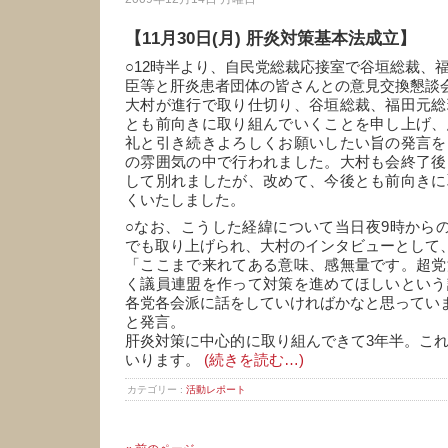
【11月30日(月) 肝炎対策基本法成立】
○12時半より、自民党総裁応接室で谷垣総裁、
臣等と肝炎患者団体の皆さんとの意見交換懇談
大村が進行で取り仕切り、谷垣総裁、福田元総
とも前向きに取り組んでいくことを申し上げ、
礼と引き続きよろしくお願いしたい旨の発言を
の雰囲気の中で行われました。大村も会終了後
して別れましたが、改めて、今後とも前向きに
くいたしました。
○なお、こうした経緯について当日夜9時からの
でも取り上げられ、大村のインタビューとして
「ここまで来れてある意味、感無量です。超党
く議員連盟を作って対策を進めてほしいという
各党各会派に話をしていければかなと思ってい
と発言。
肝炎対策に中心的に取り組んできて3年半。こ
いります。
(続きを読む…)
カテゴリー :
活動レポート