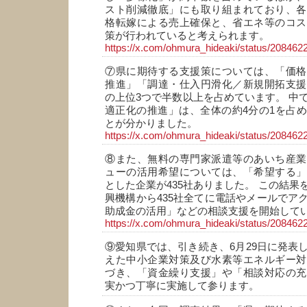
スト削減徹底」にも取り組まれており、各
格転嫁による売上確保と、省エネ等のコス
策が行われていると考えられます。
https://x.com/ohmura_hideaki/status/2084
⑦県に期待する支援策については、「価格
推進」「調達・仕入円滑化／新規開拓支援
の上位3つで半数以上を占めています。 中
適正化の推進」は、全体の約4分の1を占
とが分かりました。
https://x.com/ohmura_hideaki/status/2084
⑧また、無料の専門家派遣等のあいち産業
ューの活用希望については、「希望する」
とした企業が435社ありました。 この結果
興機構から435社全てに電話やメールでア
助成金の活用」などの相談支援を開始して
https://x.com/ohmura_hideaki/status/2084
⑨愛知県では、引き続き、6月29日に発表
えた中小企業対策及び水素等エネルギー対
づき、「資金繰り支援」や「相談対応の充
実かつ丁寧に実施して参ります。