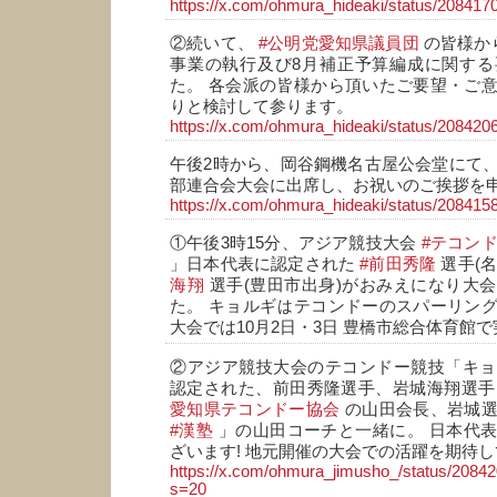
https://x.com/ohmura_hideaki/status/2084
②続いて、
#公明党愛知県議員団
の皆様か
事業の執行及び8月補正予算編成に関する
た。 各会派の皆様から頂いたご要望・ご
りと検討して参ります。
https://x.com/ohmura_hideaki/status/2084
午後2時から、岡谷鋼機名古屋公会堂にて
部連合会大会に出席し、お祝いのご挨拶を
https://x.com/ohmura_hideaki/status/2084
①午後3時15分、アジア競技大会
#テコン
」日本代表に認定された
#前田秀隆
選手(
海翔
選手(豊田市出身)がおみえになり大
た。 キョルギはテコンドーのスパーリン
大会では10月2日・3日 豊橋市総合体育館
②アジア競技大会のテコンドー競技「キョ
認定された、前田秀隆選手、岩城海翔選手
愛知県テコンドー協会
の山田会長、岩城選
#漢塾
」の山田コーチと一緒に。 日本代
ざいます! 地元開催の大会での活躍を期待し
https://x.com/ohmura_jimusho_/status/208
s=20